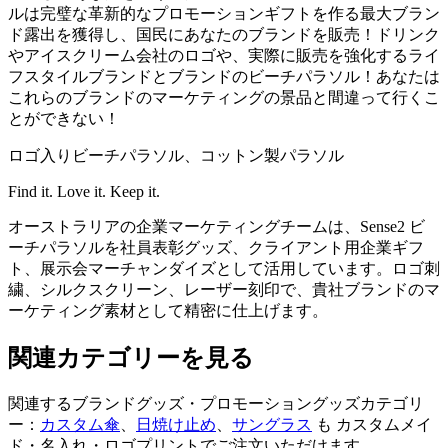
ルは完璧な革新的なプロモーションギフトを作る最大ブラン
ド露出を獲得し、国民にあなたのブランドを販売！ドリンク
やアイスクリーム会社のロゴや、実際に販売を強化するライ
フスタイルブランドとブランドのビーチパラソル！あなたは
これらのブランドのマーケティングの景品と間違って行くこ
とができない！
ロゴ入りビーチパラソル、コットン製パラソル
Find it. Love it. Keep it.
オーストラリアの企業マーケティングチームは、Sense2 ビ
ーチパラソルを社員表彰グッズ、クライアント用企業ギフ
ト、展示会マーチャンダイズとして活用しています。ロゴ刺
繍、シルクスクリーン、レーザー刻印で、貴社ブランドのマ
ーケティング素材として精密に仕上げます。
関連カテゴリーを見る
関連するブランドグッズ・プロモーショングッズカテゴリ
ー：
カスタム傘
、
日焼け止め
、
サングラス
も カスタムメイ
ド・名入れ・ロゴプリントでご注文いただけます。