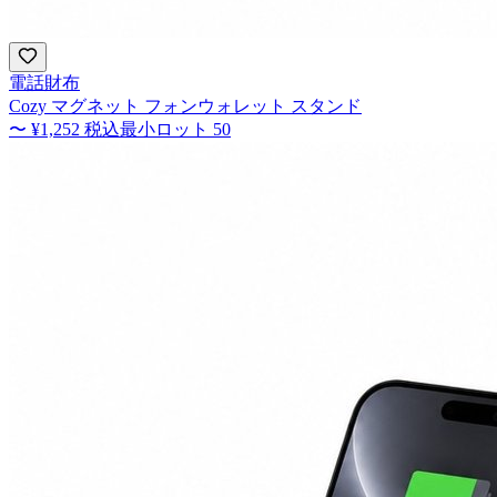
電話財布
Cozy マグネット フォンウォレット スタンド
〜
¥1,252
税込
最小ロット
50