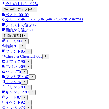
今月のトレンド
254
Sense2エディット
4
ベスト100
100
クリエイティブ・ブランディングアイデア
63
テイストで選ぶ
12
目的から選ぶ
30
注目の商品
18
エコ
3,304
特急
261
ブランド
85
Cheap & Cheerful
1,003
オフィス
96
アパレル
69
バッグ
70
プレミアム
47
テック
76
ドリンク
89
キャンディ
89
ノート
87
イベント
92
トラベル
73