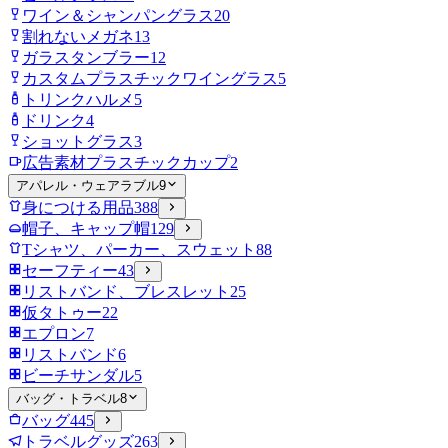
ワイン＆シャンパングラス
20
割れないメガネ
13
ガラスタンブラー
12
カスタムプラスチックワイングラス
5
トリンクハルメ
5
ドリンク
4
ショットグラス
3
広告素材プラスチックカップ
2
アパレル・ウェアラブル
9
身につける用品
388
帽子、キャップ帽
129
Tシャツ、パーカー、スウェット
88
セーフティー
43
リストバンド、ブレスレット
25
仮タトゥー
22
エプロン
7
リストバンド
6
ビーチサンダル
5
バッグ・トラベル
8
バッグ
445
トラベルグッズ
263