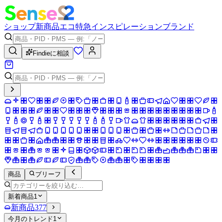
ショップ
新商品
エコ
特急
インスピレーション
ブランド
Findieに相談
商品
ブリーフ
新着商品
1
新商品
377
今月のトレンド
1