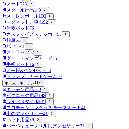
ノート
223
スクール用品
143
ストレスボール
108
マグネット、磁石
92
付箋パッド
76
カスタマイズステッカー
53
鉛筆
51
バッジ
41
ストラップ
32
グリーティングカード
25
手帳セット
16
メモ帳&ペンセット
13
トランプ、カードゲーム
10
ホーム・キッチン
11
キッチン用品
169
ピクニック用品
148
ライフスタイル
135
プロモーショングッズ チーズボード
41
車のアクセサリー
41
ペット用品
39
バーベキューグリル用アクセサリー
21