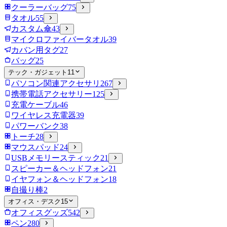
クーラーバッグ
75
タオル
55
カスタム傘
43
マイクロファイバータオル
39
カバン用タグ
27
バッグ
25
テック・ガジェット
11
パソコン関連アクセサリ
267
携帯電話アクセサリー
125
充電ケーブル
46
ワイヤレス充電器
39
パワーバンク
38
トーチ
28
マウスパッド
24
USBメモリースティック
21
スピーカー＆ヘッドフォン
21
イヤフォン＆ヘッドフォン
18
自撮り棒
2
オフィス・デスク
15
オフィスグッズ
542
ペン
280