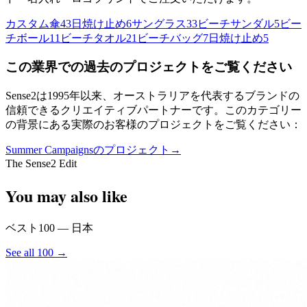
カスタム傘
43
日焼け止め
6
サングラス
33
ビーチサンダル
5
ビー
チボール
11
ビーチタオル
21
ビーチバッグ
7
日焼け止め
5
この業界での過去のプロジェクトをご覧ください
Sense2は1995年以来、オーストラリアを代表するブランドの
信頼できるクリエイティブパートナーです。このカテゴリー
の背景にある実際のお客様のプロジェクトをご覧ください：
Summer Campaignsのプロジェクト
→
The Sense2 Edit
You may also like
ベスト100 — 日本
See all 100 →