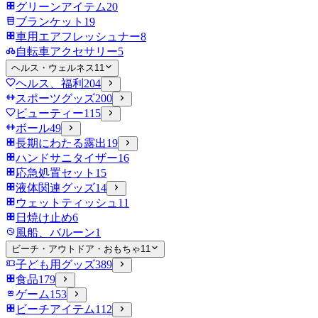
グリーンアイテム
20
ブランケット
19
車用エアフレッシュナー
8
自転車アクセサリー
5
ヘルス・ウェルネス
11
ヘルス、福利
204
スポーツグッズ
200
ビューティー
115
ボール
49
長期にわたる露出
19
ハンドサニタイザー
16
応急処置セット
15
液体関連グッズ
14
ウェットティッシュ
11
日焼け止め
6
風船、バルーン
1
ビーチ・アウトドア・おもちゃ
11
子ども用グッズ
389
食品
179
ゲーム
153
ビーチアイテム
112