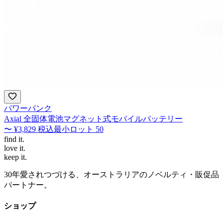
パワーバンク
Axial 全固体電池マグネット式モバイルバッテリー
〜
¥3,829
税込
最小ロット
50
find
it.
love
it.
keep
it.
30年愛されつづける、オーストラリアのノベルティ・販促品
パートナー。
ショップ