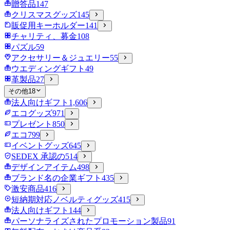
贈答品
147
クリスマスグッズ
145
販促用キーホルダー
141
チャリティ、募金
108
パズル
59
アクセサリー＆ジュエリー
55
ウエディングギフト
49
革製品
27
その他
18
法人向けギフト
1,606
エコグッズ
971
プレゼント
850
エコ
799
イベントグッズ
645
SEDEX 承認の
514
デザインアイテム
498
ブランド名の企業ギフト
435
激安商品
416
短納期対応ノベルティグッズ
415
法人向けギフト
144
パーソナライズされたプロモーション製品
91