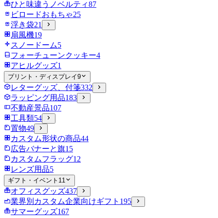
ひと味違うノベルティ
87
ビロードおもちゃ
25
浮き袋
21
扇風機
19
スノードーム
5
フォーチューンクッキー
4
アヒルグッズ
1
プリント・ディスプレイ
9
レターグッズ、付箋
332
ラッピング用品
183
不動産景品
107
工具類
54
置物
49
カスタム形状の商品
44
広告バナーと旗
15
カスタムフラッグ
12
レンズ用品
5
ギフト・イベント
11
オフィスグッズ
437
業界別カスタム企業向けギフト
195
サマーグッズ
167