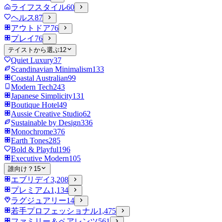
ライフスタイル
60
ヘルス
87
アウトドア
76
プレイ
76
テイストから選ぶ
12
Quiet Luxury
37
Scandinavian Minimalism
133
Coastal Australian
99
Modern Tech
243
Japanese Simplicity
131
Boutique Hotel
49
Aussie Creative Studio
62
Sustainable by Design
336
Monochrome
376
Earth Tones
285
Bold & Playful
196
Executive Modern
105
誰向け？
15
エブリデイ
3,208
プレミアム
1,134
ラグジュアリー
14
若手プロフェッショナル
1,475
ファミリー＆ペアレンツ
561