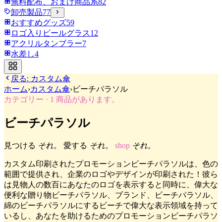
無料配布、おまけ商品系
82
卸売製品
77
おすすめグッズ
59
ロゴ入りビールグラス
12
アクリルタンブラー
7
水差し
4
戻る:
カスタム傘
ホーム
›
カスタム傘
›
ビーチパラソル
カテゴリー
·
1
商品があります。
ビーチパラソル
見つける
それ。
愛する
それ。
shop
それ。
カスタム印刷されたプロモーションビーチパラソルは、色の
範囲で提供され、企業のロゴやデザインが印刷された！彼ら
は見物人の数百にあなたのロゴを表示すると同時に、偉大な
便利な贈り物ビーチパラソル、ブランド、ビーチパラソル、
綿のビーチパラソルにするビーチで偉大な表示領域を持って
いるし、あなたを助けるためのプロモーションビーチパラソ