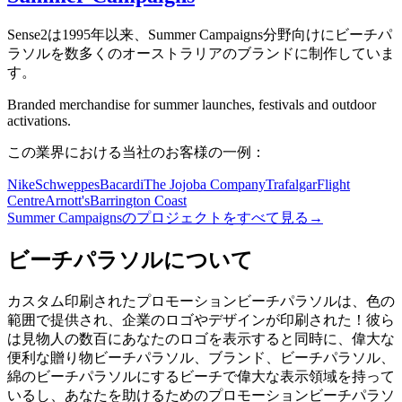
Sense2は1995年以来、Summer Campaigns分野向けにビーチパ
ラソルを数多くのオーストラリアのブランドに制作していま
す。
Branded merchandise for summer launches, festivals and outdoor
activations.
この業界における当社のお客様の一例：
Nike
Schweppes
Bacardi
The Jojoba Company
Trafalgar
Flight
Centre
Arnott's
Barrington Coast
Summer Campaignsのプロジェクトをすべて見る
→
ビーチパラソルについて
カスタム印刷されたプロモーションビーチパラソルは、色の
範囲で提供され、企業のロゴやデザインが印刷された！彼ら
は見物人の数百にあなたのロゴを表示すると同時に、偉大な
便利な贈り物ビーチパラソル、ブランド、ビーチパラソル、
綿のビーチパラソルにするビーチで偉大な表示領域を持って
いるし、あなたを助けるためのプロモーションビーチパラソ