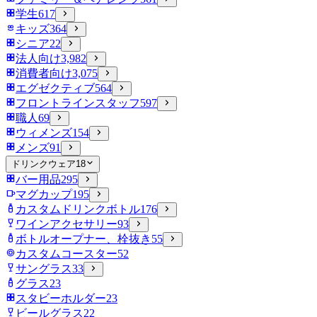
学生
617
キッズ
364
シニア
22
法人向け
3,982
消費者向け
3,075
エグゼクティブ
564
フロントラインスタッフ
597
職人
69
ウィメンズ
154
メンズ
91
ドリンクウェア
18
バー用品
295
マグカップ
195
カスタムドリンクボトル
176
ワインアクセサリー
93
ボトルオープナー、栓抜き
55
カスタムコースター
52
サングラス
33
グラス
23
スタビーホルダー
23
ビールグラス
22