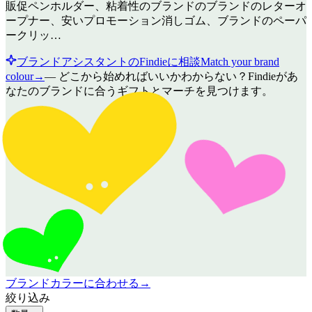
販促ペンホルダー、粘着性のブランドのブランドのレターオ
ープナー、安いプロモーション消しゴム、ブランドのペーパ
ークリッ…
ブランドアシスタントのFindieに相談
Match your brand
colour
→
—
どこから始めればいいかわからない？Findieがあ
なたのブランドに合うギフトとマーチを見つけます。
ブランドカラーに合わせる
→
絞り込み