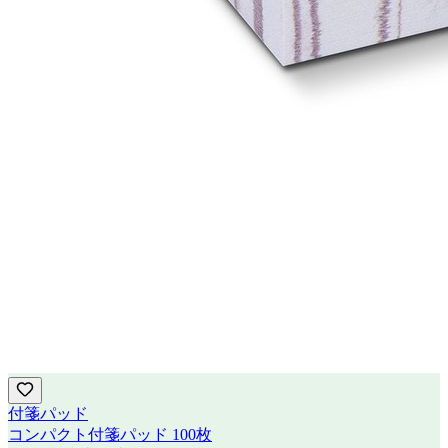
付箋パッド
コンパクト付箋パッド 100枚