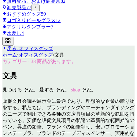
無料配布、おまけ商品系
82
卸売製品
77
おすすめグッズ
59
ロゴ入りビールグラス
12
アクリルタンブラー
7
水差し
4
戻る:
オフィスグッズ
ホーム
›
オフィスグッズ
›
文具
カテゴリー
·
38
商品があります。
文具
見つける
それ。
愛する
それ。
shop
それ。
販促文具会議や展示会に最適であり、理想的な企業の贈り物
をする。私たちは、ブランディングやマーチャンダイジング
のニーズで利用できる各種の文房具項目の革新的な範囲を持
っている。安価な販促文具項目の私達の革新的な範囲昇進の
ペン、昇進の鉛筆、ブランドの鉛筆削り、安いプロモーショ
ンステープラ、ブランドのテープディスペンサー、実用的な