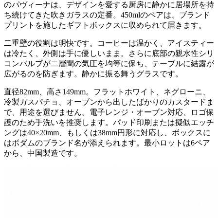
のパヴィーナは、デザインを愛する厨房に静かに居場所を持
ち続けてきた吹きガラスの定番。450mlのペアは、ブランド
プリントを施したギフトボックスに収められて届きます。
二重壁の役割は明快です。コーヒーは温かく、アイスティー
は冷たく、外側は手に優しいまま。さらに底部の親水性シリ
コンバルブが二層間の気圧を均等に保ち、テーブルに結露が
広がるのを防ぎます。静かに振る舞うグラスです。
直径82mm、高さ149mm。フラットホワイト、ネグローニ、
冷製ガスパチョ、オーブンから出したばかりのカスタードま
で、用途を選びません。電子レンジ・オーブン対応、ロゴ保
護のため手洗いを推奨します。パッド印刷または擬似エッチ
ングは40×20mm、もしくは38mm円形に対応し、ボックスに
はボダムのブランド名が添えられます。最小ロットは6ペア
から、中国製造です。