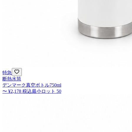
特急
断熱水筒
デンマーク真空ボトル750ml
〜
¥2,178
税込
最小ロット
50