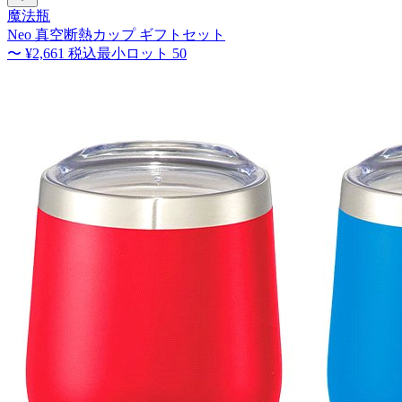
魔法瓶
Neo 真空断熱カップ ギフトセット
〜
¥2,661
税込
最小ロット
50