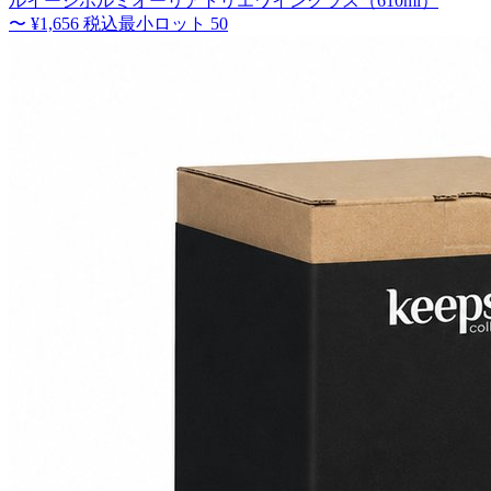
ルイージボルミオーリアトリエワイングラス（610ml）
〜
¥1,656
税込
最小ロット
50