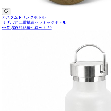
カスタムドリンクボトル
リザボア 二重構造セラミックボトル
〜
¥1,509
税込
最小ロット
50