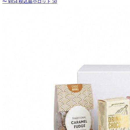
〜
¥854
税込
最小ロット
50