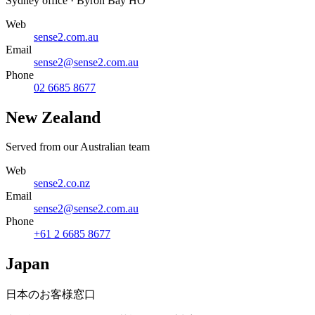
Sydney office · Byron Bay HO
Web
sense2.com.au
Email
sense2@sense2.com.au
Phone
02 6685 8677
New Zealand
Served from our Australian team
Web
sense2.co.nz
Email
sense2@sense2.com.au
Phone
+61 2 6685 8677
Japan
日本のお客様窓口