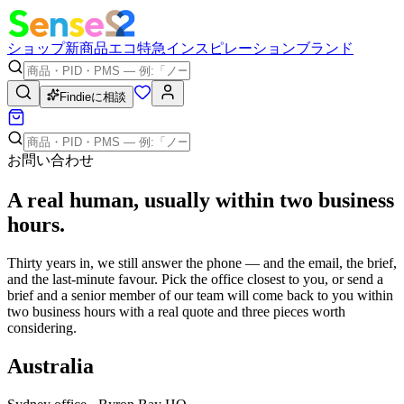
ショップ
新商品
エコ
特急
インスピレーション
ブランド
Findieに相談
お問い合わせ
A
real human
, usually within two business
hours.
Thirty years in, we still answer the phone — and the email, the brief,
and the last-minute favour. Pick the office closest to you, or send a
brief and a senior member of our team will come back to you within
two business hours with a real quote and three pieces worth
considering.
Australia