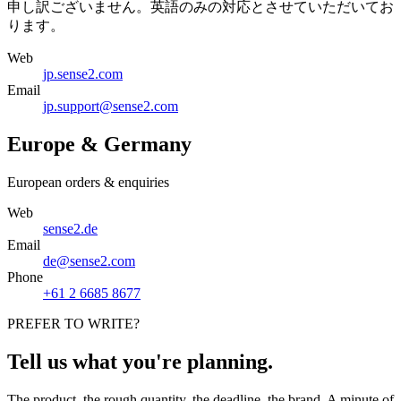
申し訳ございません。英語のみの対応とさせていただいてお
ります。
Web
jp.sense2.com
Email
jp.support@sense2.com
Europe & Germany
European orders & enquiries
Web
sense2.de
Email
de@sense2.com
Phone
+61 2 6685 8677
PREFER TO WRITE?
Tell us what you're planning.
The product, the rough quantity, the deadline, the brand. A minute of