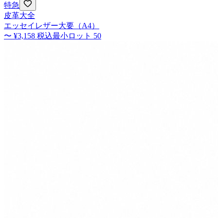
特急
皮革大全
エッセイレザー大要（A4）
〜
¥3,158
税込
最小ロット
50