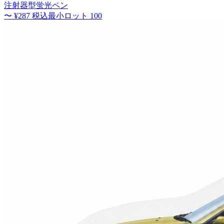
注射器型蛍光ペン
〜
¥287
税込
最小ロット
100