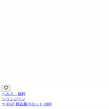
ヘルス、福利
シリンジペン
〜
¥147
税込
最小ロット
1000