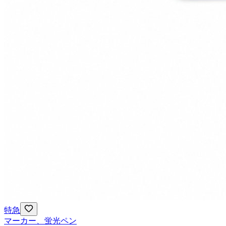
特急
マーカー、蛍光ペン