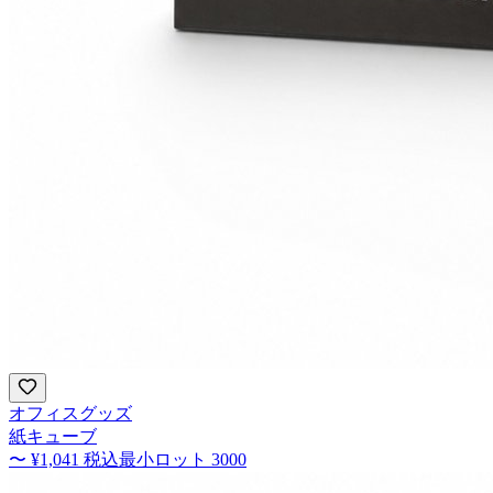
オフィスグッズ
紙キューブ
〜
¥1,041
税込
最小ロット
3000