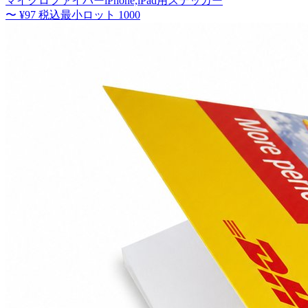
マイクロファイバーiPhone,iPad用ステッカー
〜
¥97
税込
最小ロット
1000