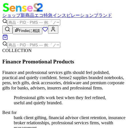
ショップ
新商品
エコ
特急
インスピレーション
ブランド
Findieに相談
COLLECTION
Finance Promotional Products
Finance and professional services gifts should feel polished,
practical and quietly confident. Sense2 supplies branded notebooks,
pens, tech gifts, desk accessories, drinkware and premium corporate
gifts for banks, advisers, insurers and professional firms.
Professional gifts work best when they feel refined,
useful and quietly branded.
Best for
bank client gifting, financial advisor client retention, insurance
broker relationships, professional services firms, wealth
management