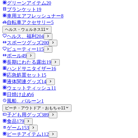
グリーンアイテム
20
ブランケット
19
車用エアフレッシュナー
8
自転車アクセサリー
5
ヘルス・ウェルネス
11
ヘルス、福利
204
スポーツグッズ
200
ビューティー
115
ボール
49
長期にわたる露出
19
ハンドサニタイザー
16
応急処置セット
15
液体関連グッズ
14
ウェットティッシュ
11
日焼け止め
6
風船、バルーン
1
ビーチ・アウトドア・おもちゃ
11
子ども用グッズ
389
食品
179
ゲーム
153
ビーチアイテム
112