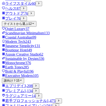
ライフスタイル
60
ヘルス
87
アウトドア
76
プレイ
76
テイストから選ぶ
12
Quiet Luxury
37
Scandinavian Minimalism
133
Coastal Australian
99
Modern Tech
243
Japanese Simplicity
131
Boutique Hotel
49
Aussie Creative Studio
62
Sustainable by Design
336
Monochrome
376
Earth Tones
285
Bold & Playful
196
Executive Modern
105
誰向け？
15
エブリデイ
3,208
プレミアム
1,134
ラグジュアリー
14
若手プロフェッショナル
1,475
ファミリー＆ペアレンツ
561