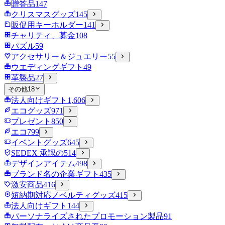
贈答品
147
クリスマスグッズ
145
販促用キーホルダー
141
チャリティ、募金
108
パズル
59
アクセサリー＆ジュエリー
55
ウエディングギフト
49
革製品
27
その他
18
法人向けギフト
1,606
エコグッズ
971
プレゼント
850
エコ
799
イベントグッズ
645
SEDEX 承認の
514
デザインアイテム
498
ブランド名の企業ギフト
435
激安商品
416
短納期対応ノベルティグッズ
415
法人向けギフト
144
パーソナライズされたプロモーション製品
91