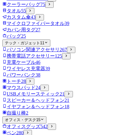
クーラーバッグ
75
タオル
55
カスタム傘
43
マイクロファイバータオル
39
カバン用タグ
27
バッグ
25
テック・ガジェット
11
パソコン関連アクセサリ
267
携帯電話アクセサリー
125
充電ケーブル
46
ワイヤレス充電器
39
パワーバンク
38
トーチ
28
マウスパッド
24
USBメモリースティック
21
スピーカー＆ヘッドフォン
21
イヤフォン＆ヘッドフォン
18
自撮り棒
2
オフィス・デスク
15
オフィスグッズ
542
ペン
280