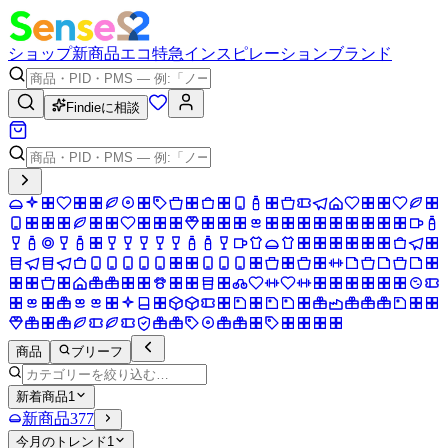
ショップ
新商品
エコ
特急
インスピレーション
ブランド
Findieに相談
商品
ブリーフ
新着商品
1
新商品
377
今月のトレンド
1