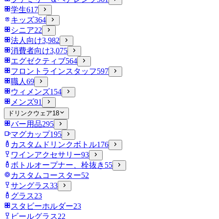
学生
617
キッズ
364
シニア
22
法人向け
3,982
消費者向け
3,075
エグゼクティブ
564
フロントラインスタッフ
597
職人
69
ウィメンズ
154
メンズ
91
ドリンクウェア
18
バー用品
295
マグカップ
195
カスタムドリンクボトル
176
ワインアクセサリー
93
ボトルオープナー、栓抜き
55
カスタムコースター
52
サングラス
33
グラス
23
スタビーホルダー
23
ビールグラス
22