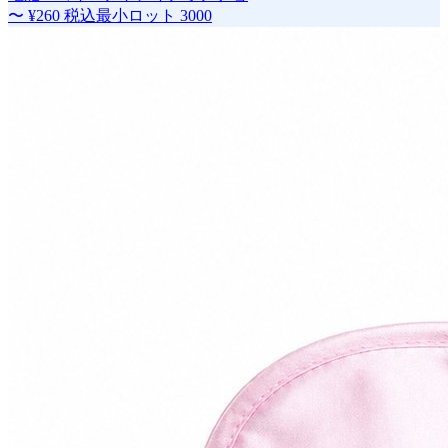
〜
¥260
税込
最小ロット
3000