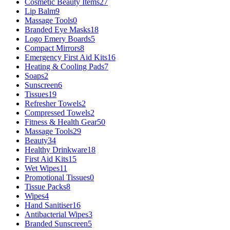
Cosmetic Beauty Items
27
Lip Balm
9
Massage Tools
0
Branded Eye Masks
18
Logo Emery Boards
5
Compact Mirrors
8
Emergency First Aid Kits
16
Heating & Cooling Pads
7
Soaps
2
Sunscreen
6
Tissues
19
Refresher Towels
2
Compressed Towels
2
Fitness & Health Gear
50
Massage Tools
29
Beauty
34
Healthy Drinkware
18
First Aid Kits
15
Wet Wipes
11
Promotional Tissues
0
Tissue Packs
8
Wipes
4
Hand Sanitiser
16
Antibacterial Wipes
3
Branded Sunscreen
5