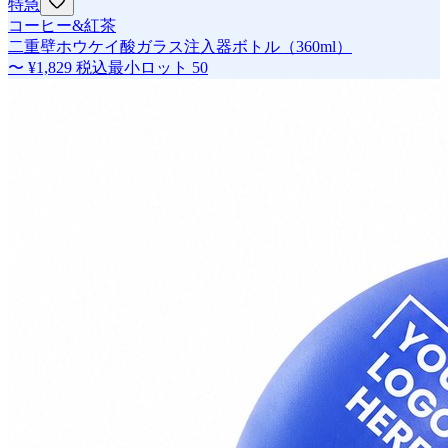
特急
コーヒー&紅茶
二重壁ホウケイ酸ガラス注入器ボトル（360ml）
〜
¥1,829
税込
最小ロット
50