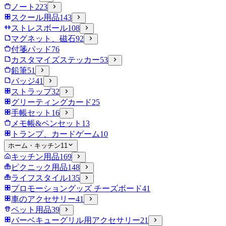
ノート
223
スクール用品
143
ストレスボール
108
マグネット、磁石
92
付箋パッド
76
カスタマイズステッカー
53
鉛筆
51
バッジ
41
ストラップ
32
グリーティングカード
25
手帳セット
16
メモ帳&ペンセット
13
トランプ、カードゲーム
10
ホーム・キッチン
11
キッチン用品
169
ピクニック用品
148
ライフスタイル
135
プロモーショングッズ チーズボード
41
車のアクセサリー
41
ペット用品
39
バーベキューグリル用アクセサリー
21