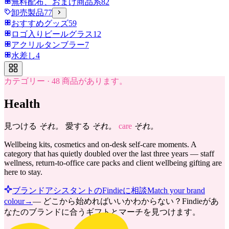
無料配布、おまけ商品系
82
卸売製品
77
おすすめグッズ
59
ロゴ入りビールグラス
12
アクリルタンブラー
7
水差し
4
カテゴリー
·
48
商品があります。
Health
見つける
それ。
愛する
それ。
care
それ。
Wellbeing kits, cosmetics and on-desk self-care moments. A
category that has quietly doubled over the last three years — staff
wellness, return-to-office care packs and client wellbeing gifting are
here to stay.
ブランドアシスタントのFindieに相談
Match your brand
colour
→
—
どこから始めればいいかわからない？Findieがあ
なたのブランドに合うギフトとマーチを見つけます。