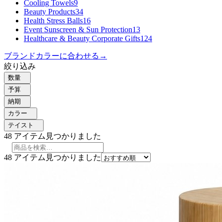
Cooling Towels
9
Beauty Products
34
Health Stress Balls
16
Event Sunscreen & Sun Protection
13
Healthcare & Beauty Corporate Gifts
124
ブランドカラーに合わせる
→
絞り込み
数量
予算
納期
カラー
テイスト
48
アイテム見つかりました
48
アイテム見つかりました