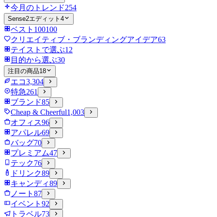
今月のトレンド
254
Sense2エディット
4
ベスト100
100
クリエイティブ・ブランディングアイデア
63
テイストで選ぶ
12
目的から選ぶ
30
注目の商品
18
エコ
3,304
特急
261
ブランド
85
Cheap & Cheerful
1,003
オフィス
96
アパレル
69
バッグ
70
プレミアム
47
テック
76
ドリンク
89
キャンディ
89
ノート
87
イベント
92
トラベル
73