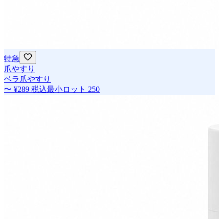
特急
爪やすり
ベラ爪やすり
〜
¥289
税込
最小ロット
250