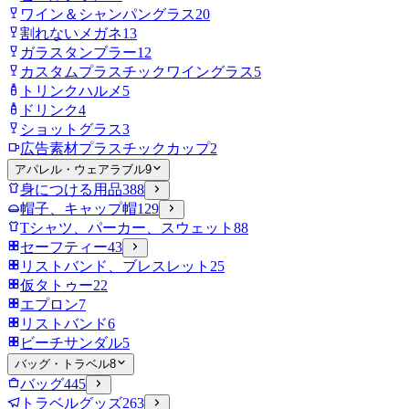
ワイン＆シャンパングラス
20
割れないメガネ
13
ガラスタンブラー
12
カスタムプラスチックワイングラス
5
トリンクハルメ
5
ドリンク
4
ショットグラス
3
広告素材プラスチックカップ
2
アパレル・ウェアラブル
9
身につける用品
388
帽子、キャップ帽
129
Tシャツ、パーカー、スウェット
88
セーフティー
43
リストバンド、ブレスレット
25
仮タトゥー
22
エプロン
7
リストバンド
6
ビーチサンダル
5
バッグ・トラベル
8
バッグ
445
トラベルグッズ
263