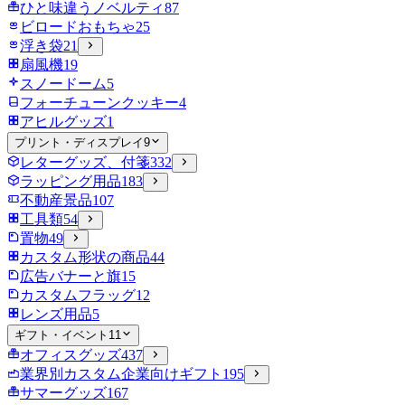
ひと味違うノベルティ
87
ビロードおもちゃ
25
浮き袋
21
扇風機
19
スノードーム
5
フォーチューンクッキー
4
アヒルグッズ
1
プリント・ディスプレイ
9
レターグッズ、付箋
332
ラッピング用品
183
不動産景品
107
工具類
54
置物
49
カスタム形状の商品
44
広告バナーと旗
15
カスタムフラッグ
12
レンズ用品
5
ギフト・イベント
11
オフィスグッズ
437
業界別カスタム企業向けギフト
195
サマーグッズ
167