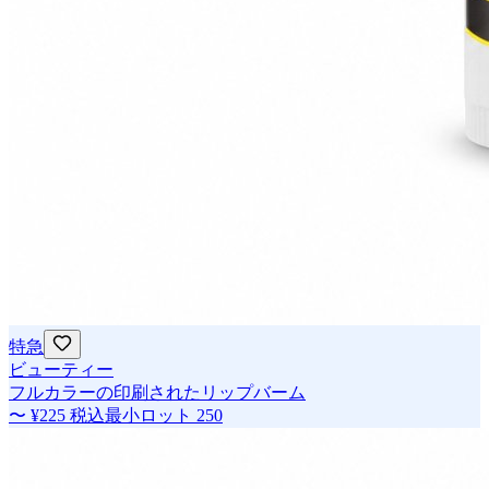
特急
ビューティー
フルカラーの印刷されたリップバーム
〜
¥225
税込
最小ロット
250