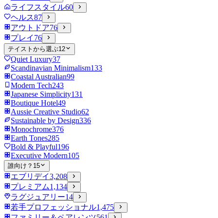
ライフスタイル
60
ヘルス
87
アウトドア
76
プレイ
76
テイストから選ぶ
12
Quiet Luxury
37
Scandinavian Minimalism
133
Coastal Australian
99
Modern Tech
243
Japanese Simplicity
131
Boutique Hotel
49
Aussie Creative Studio
62
Sustainable by Design
336
Monochrome
376
Earth Tones
285
Bold & Playful
196
Executive Modern
105
誰向け？
15
エブリデイ
3,208
プレミアム
1,134
ラグジュアリー
14
若手プロフェッショナル
1,475
ファミリー＆ペアレンツ
561