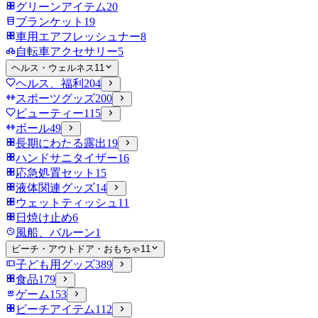
グリーンアイテム
20
ブランケット
19
車用エアフレッシュナー
8
自転車アクセサリー
5
ヘルス・ウェルネス
11
ヘルス、福利
204
スポーツグッズ
200
ビューティー
115
ボール
49
長期にわたる露出
19
ハンドサニタイザー
16
応急処置セット
15
液体関連グッズ
14
ウェットティッシュ
11
日焼け止め
6
風船、バルーン
1
ビーチ・アウトドア・おもちゃ
11
子ども用グッズ
389
食品
179
ゲーム
153
ビーチアイテム
112