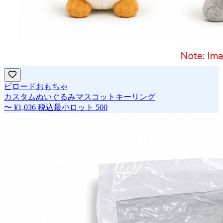
ビロードおもちゃ
カスタムぬいぐるみマスコットキーリング
〜
¥1,036
税込
最小ロット
500