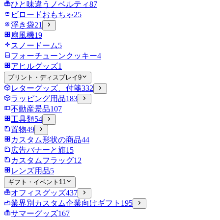
ひと味違うノベルティ
87
ビロードおもちゃ
25
浮き袋
21
扇風機
19
スノードーム
5
フォーチューンクッキー
4
アヒルグッズ
1
プリント・ディスプレイ
9
レターグッズ、付箋
332
ラッピング用品
183
不動産景品
107
工具類
54
置物
49
カスタム形状の商品
44
広告バナーと旗
15
カスタムフラッグ
12
レンズ用品
5
ギフト・イベント
11
オフィスグッズ
437
業界別カスタム企業向けギフト
195
サマーグッズ
167