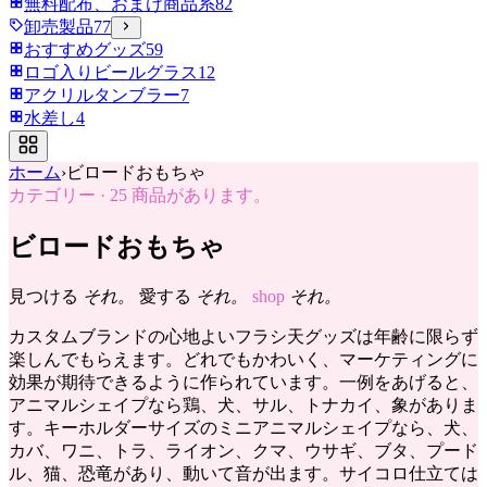
無料配布、おまけ商品系
82
卸売製品
77
おすすめグッズ
59
ロゴ入りビールグラス
12
アクリルタンブラー
7
水差し
4
ホーム
›
ビロードおもちゃ
カテゴリー
·
25
商品があります。
ビロードおもちゃ
見つける
それ。
愛する
それ。
shop
それ。
カスタムブランドの心地よいフラシ天グッズは年齢に限らず
楽しんでもらえます。どれでもかわいく、マーケティングに
効果が期待できるように作られています。一例をあげると、
アニマルシェイプなら鶏、犬、サル、トナカイ、象がありま
す。キーホルダーサイズのミニアニマルシェイプなら、犬、
カバ、ワニ、トラ、ライオン、クマ、ウサギ、ブタ、プード
ル、猫、恐竜があり、動いて音が出ます。サイコロ仕立ては