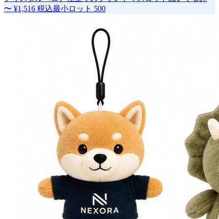
〜
¥1,516
税込
最小ロット
500