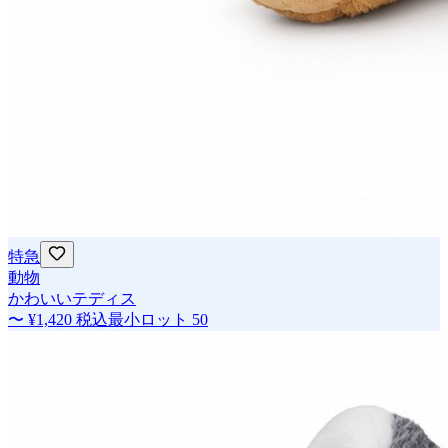
特急
動物
かわいいテディス
〜
¥1,420
税込
最小ロット
50