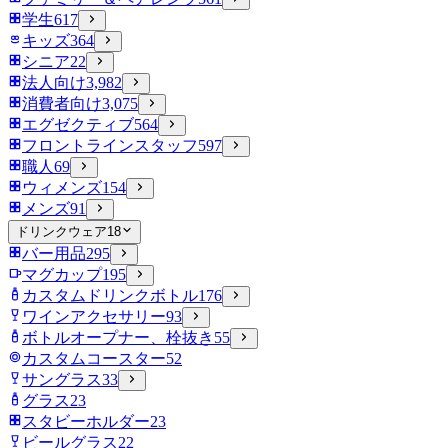
学生
617
キッズ
364
シニア
22
法人向け
3,982
消費者向け
3,075
エグゼクティブ
564
フロントラインスタッフ
597
職人
69
ウィメンズ
154
メンズ
91
ドリンクウェア
18
バー用品
295
マグカップ
195
カスタムドリンクボトル
176
ワインアクセサリー
93
ボトルオープナー、栓抜き
55
カスタムコースター
52
サングラス
33
グラス
23
スタビーホルダー
23
ビールグラス
22