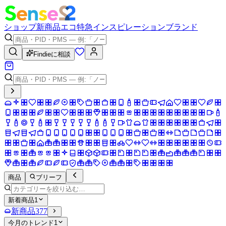
ショップ
新商品
エコ
特急
インスピレーション
ブランド
Findieに相談
商品
ブリーフ
新着商品
1
新商品
377
今月のトレンド
1