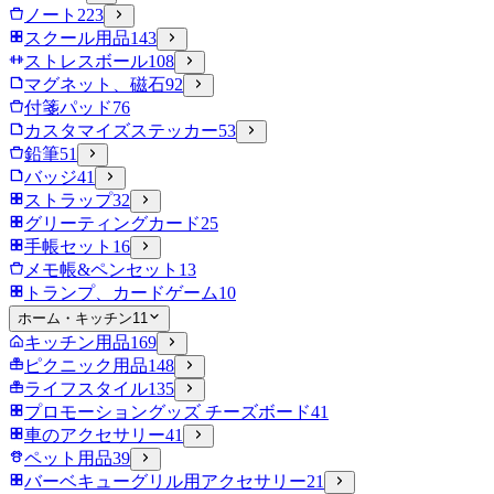
ノート
223
スクール用品
143
ストレスボール
108
マグネット、磁石
92
付箋パッド
76
カスタマイズステッカー
53
鉛筆
51
バッジ
41
ストラップ
32
グリーティングカード
25
手帳セット
16
メモ帳&ペンセット
13
トランプ、カードゲーム
10
ホーム・キッチン
11
キッチン用品
169
ピクニック用品
148
ライフスタイル
135
プロモーショングッズ チーズボード
41
車のアクセサリー
41
ペット用品
39
バーベキューグリル用アクセサリー
21