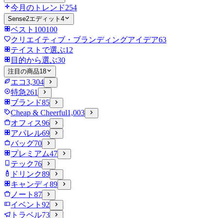
今月のトレンド
254
Sense2エディット
4
ベスト100
100
クリエイティブ・ブランディングアイデア
63
テイストで選ぶ
12
目的から選ぶ
30
注目の商品
18
エコ
3,304
特急
261
ブランド
85
Cheap & Cheerful
1,003
オフィス
96
アパレル
69
バッグ
70
プレミアム
47
テック
76
ドリンク
89
キャンディ
89
ノート
87
イベント
92
トラベル
73