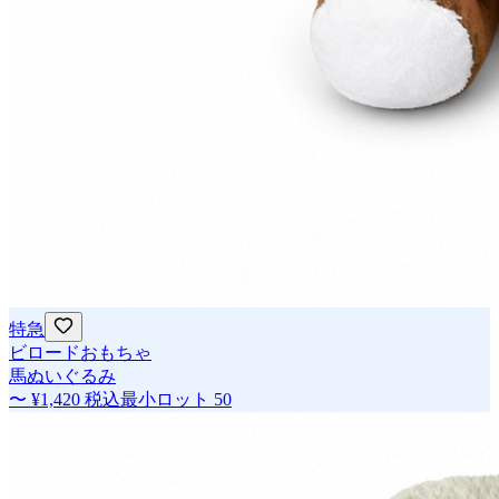
特急
ビロードおもちゃ
馬ぬいぐるみ
〜
¥1,420
税込
最小ロット
50