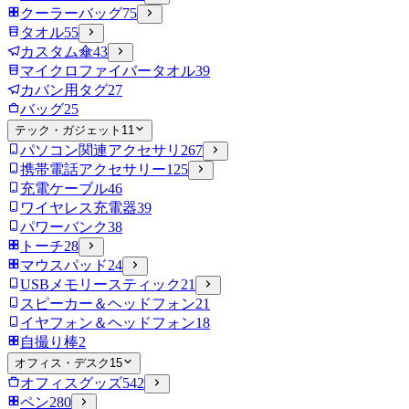
クーラーバッグ
75
タオル
55
カスタム傘
43
マイクロファイバータオル
39
カバン用タグ
27
バッグ
25
テック・ガジェット
11
パソコン関連アクセサリ
267
携帯電話アクセサリー
125
充電ケーブル
46
ワイヤレス充電器
39
パワーバンク
38
トーチ
28
マウスパッド
24
USBメモリースティック
21
スピーカー＆ヘッドフォン
21
イヤフォン＆ヘッドフォン
18
自撮り棒
2
オフィス・デスク
15
オフィスグッズ
542
ペン
280