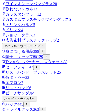
ワイン＆シャンパングラス
20
割れないメガネ
13
ガラスタンブラー
12
カスタムプラスチックワイングラス
5
トリンクハルメ
5
ドリンク
4
ショットグラス
3
広告素材プラスチックカップ
2
アパレル・ウェアラブル
9
身につける用品
388
帽子、キャップ帽
129
Tシャツ、パーカー、スウェット
88
セーフティー
43
リストバンド、ブレスレット
25
仮タトゥー
22
エプロン
7
リストバンド
6
ビーチサンダル
5
バッグ・トラベル
8
バッグ
445
トラベルグッズ
263