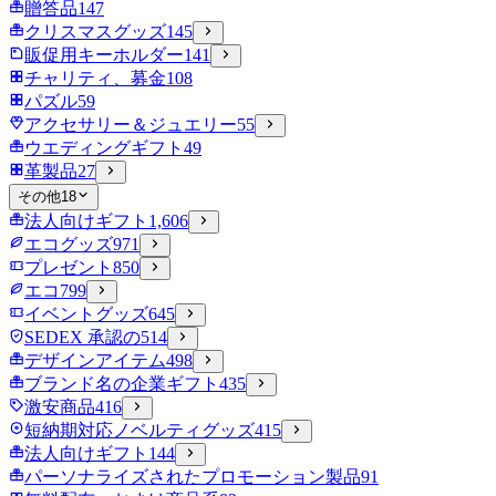
贈答品
147
クリスマスグッズ
145
販促用キーホルダー
141
チャリティ、募金
108
パズル
59
アクセサリー＆ジュエリー
55
ウエディングギフト
49
革製品
27
その他
18
法人向けギフト
1,606
エコグッズ
971
プレゼント
850
エコ
799
イベントグッズ
645
SEDEX 承認の
514
デザインアイテム
498
ブランド名の企業ギフト
435
激安商品
416
短納期対応ノベルティグッズ
415
法人向けギフト
144
パーソナライズされたプロモーション製品
91