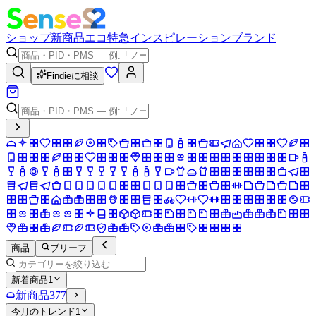
ショップ
新商品
エコ
特急
インスピレーション
ブランド
Findieに相談
商品
ブリーフ
新着商品
1
新商品
377
今月のトレンド
1