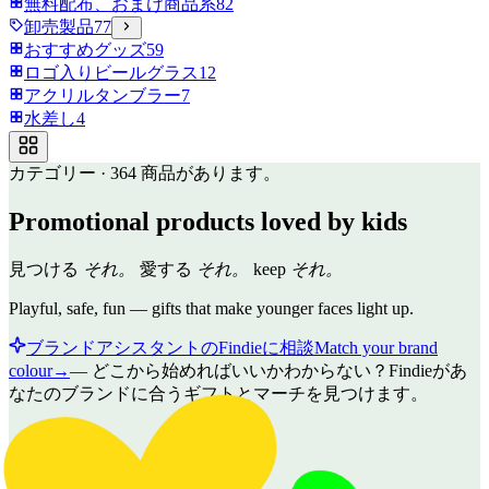
無料配布、おまけ商品系
82
卸売製品
77
おすすめグッズ
59
ロゴ入りビールグラス
12
アクリルタンブラー
7
水差し
4
カテゴリー
·
364
商品があります。
Promotional products loved by kids
見つける
それ。
愛する
それ。
keep
それ。
Playful, safe, fun — gifts that make younger faces light up.
ブランドアシスタントのFindieに相談
Match your brand
colour
→
—
どこから始めればいいかわからない？Findieがあ
なたのブランドに合うギフトとマーチを見つけます。