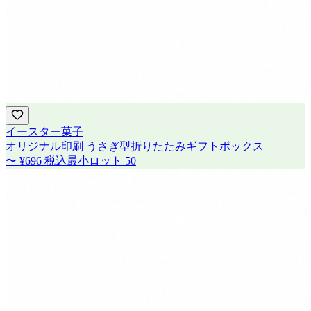
イースター菓子
オリジナル印刷 うさぎ型折りたたみギフトボックス
〜
¥696
税込
最小ロット
50