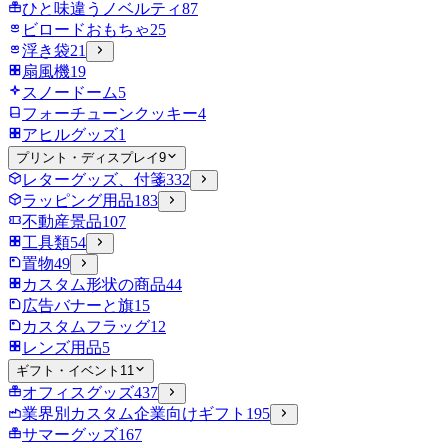
ひと味違うノベルティ
87
ビロードおもちゃ
25
浮き袋
21
扇風機
19
スノードーム
5
フォーチューンクッキー
4
アヒルグッズ
1
プリント・ディスプレイ
9
レターグッズ、付箋
332
ラッピング用品
183
不動産景品
107
工具類
54
置物
49
カスタム形状の商品
44
広告バナーと旗
15
カスタムフラッグ
12
レンズ用品
5
ギフト・イベント
11
オフィスグッズ
437
業界別カスタム企業向けギフト
195
サマーグッズ
167