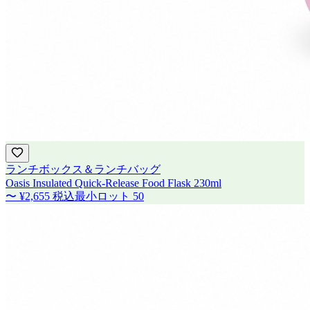
ランチボックス＆ランチバッグ
Oasis Insulated Quick-Release Food Flask 230ml
〜
¥2,655
税込
最小ロット
50