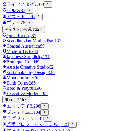
ライフスタイル
60
ヘルス
87
アウトドア
76
プレイ
76
テイストから選ぶ
12
Quiet Luxury
37
Scandinavian Minimalism
133
Coastal Australian
99
Modern Tech
243
Japanese Simplicity
131
Boutique Hotel
49
Aussie Creative Studio
62
Sustainable by Design
336
Monochrome
376
Earth Tones
285
Bold & Playful
196
Executive Modern
105
誰向け？
15
エブリデイ
3,208
プレミアム
1,134
ラグジュアリー
14
若手プロフェッショナル
1,475
ファミリー＆ペアレンツ
561