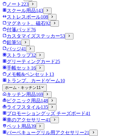
ノート
223
スクール用品
143
ストレスボール
108
マグネット、磁石
92
付箋パッド
76
カスタマイズステッカー
53
鉛筆
51
バッジ
41
ストラップ
32
グリーティングカード
25
手帳セット
16
メモ帳&ペンセット
13
トランプ、カードゲーム
10
ホーム・キッチン
11
キッチン用品
169
ピクニック用品
148
ライフスタイル
135
プロモーショングッズ チーズボード
41
車のアクセサリー
41
ペット用品
39
バーベキューグリル用アクセサリー
21