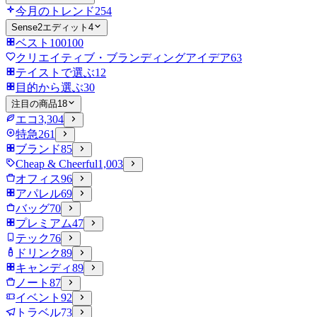
今月のトレンド
254
Sense2エディット
4
ベスト100
100
クリエイティブ・ブランディングアイデア
63
テイストで選ぶ
12
目的から選ぶ
30
注目の商品
18
エコ
3,304
特急
261
ブランド
85
Cheap & Cheerful
1,003
オフィス
96
アパレル
69
バッグ
70
プレミアム
47
テック
76
ドリンク
89
キャンディ
89
ノート
87
イベント
92
トラベル
73