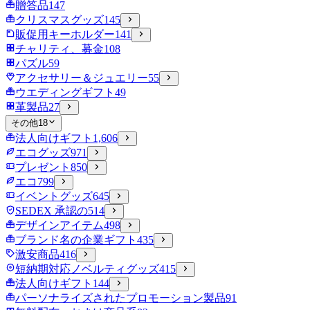
贈答品
147
クリスマスグッズ
145
販促用キーホルダー
141
チャリティ、募金
108
パズル
59
アクセサリー＆ジュエリー
55
ウエディングギフト
49
革製品
27
その他
18
法人向けギフト
1,606
エコグッズ
971
プレゼント
850
エコ
799
イベントグッズ
645
SEDEX 承認の
514
デザインアイテム
498
ブランド名の企業ギフト
435
激安商品
416
短納期対応ノベルティグッズ
415
法人向けギフト
144
パーソナライズされたプロモーション製品
91