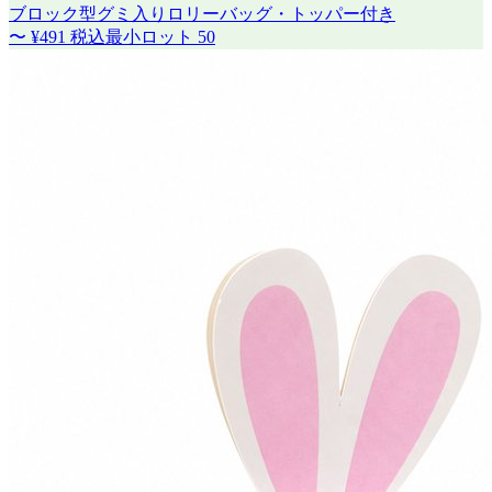
ブロック型グミ入りロリーバッグ・トッパー付き
〜
¥491
税込
最小ロット
50