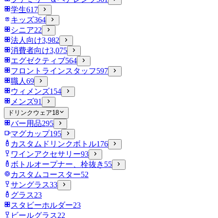
学生
617
キッズ
364
シニア
22
法人向け
3,982
消費者向け
3,075
エグゼクティブ
564
フロントラインスタッフ
597
職人
69
ウィメンズ
154
メンズ
91
ドリンクウェア
18
バー用品
295
マグカップ
195
カスタムドリンクボトル
176
ワインアクセサリー
93
ボトルオープナー、栓抜き
55
カスタムコースター
52
サングラス
33
グラス
23
スタビーホルダー
23
ビールグラス
22