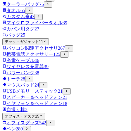
クーラーバッグ
75
タオル
55
カスタム傘
43
マイクロファイバータオル
39
カバン用タグ
27
バッグ
25
テック・ガジェット
11
パソコン関連アクセサリ
267
携帯電話アクセサリー
125
充電ケーブル
46
ワイヤレス充電器
39
パワーバンク
38
トーチ
28
マウスパッド
24
USBメモリースティック
21
スピーカー＆ヘッドフォン
21
イヤフォン＆ヘッドフォン
18
自撮り棒
2
オフィス・デスク
15
オフィスグッズ
542
ペン
280