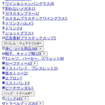
ワイン＆シャンパングラス
20
割れないメガネ
13
ガラスタンブラー
12
カスタムプラスチックワイングラス
5
トリンクハルメ
5
ドリンク
4
ショットグラス
3
広告素材プラスチックカップ
2
アパレル・ウェアラブル
9
身につける用品
388
帽子、キャップ帽
129
Tシャツ、パーカー、スウェット
88
セーフティー
43
リストバンド、ブレスレット
25
仮タトゥー
22
エプロン
7
リストバンド
6
ビーチサンダル
5
バッグ・トラベル
8
バッグ
445
トラベルグッズ
263