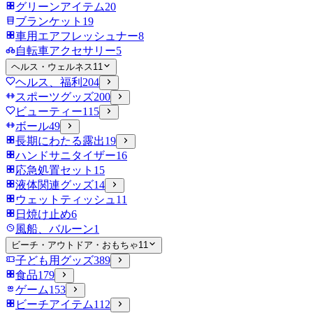
グリーンアイテム
20
ブランケット
19
車用エアフレッシュナー
8
自転車アクセサリー
5
ヘルス・ウェルネス
11
ヘルス、福利
204
スポーツグッズ
200
ビューティー
115
ボール
49
長期にわたる露出
19
ハンドサニタイザー
16
応急処置セット
15
液体関連グッズ
14
ウェットティッシュ
11
日焼け止め
6
風船、バルーン
1
ビーチ・アウトドア・おもちゃ
11
子ども用グッズ
389
食品
179
ゲーム
153
ビーチアイテム
112