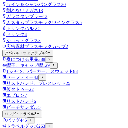
ワイン＆シャンパングラス
20
割れないメガネ
13
ガラスタンブラー
12
カスタムプラスチックワイングラス
5
トリンクハルメ
5
ドリンク
4
ショットグラス
3
広告素材プラスチックカップ
2
アパレル・ウェアラブル
9
身につける用品
388
帽子、キャップ帽
129
Tシャツ、パーカー、スウェット
88
セーフティー
43
リストバンド、ブレスレット
25
仮タトゥー
22
エプロン
7
リストバンド
6
ビーチサンダル
5
バッグ・トラベル
8
バッグ
445
トラベルグッズ
263