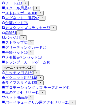
ノート
223
スクール用品
143
ストレスボール
108
マグネット、磁石
92
付箋パッド
76
カスタマイズステッカー
53
鉛筆
51
バッジ
41
ストラップ
32
グリーティングカード
25
手帳セット
16
メモ帳&ペンセット
13
トランプ、カードゲーム
10
ホーム・キッチン
11
キッチン用品
169
ピクニック用品
148
ライフスタイル
135
プロモーショングッズ チーズボード
41
車のアクセサリー
41
ペット用品
39
バーベキューグリル用アクセサリー
21