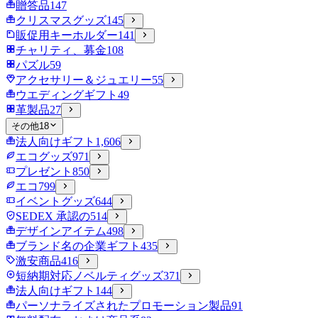
贈答品
147
クリスマスグッズ
145
販促用キーホルダー
141
チャリティ、募金
108
パズル
59
アクセサリー＆ジュエリー
55
ウエディングギフト
49
革製品
27
その他
18
法人向けギフト
1,606
エコグッズ
971
プレゼント
850
エコ
799
イベントグッズ
644
SEDEX 承認の
514
デザインアイテム
498
ブランド名の企業ギフト
435
激安商品
416
短納期対応ノベルティグッズ
371
法人向けギフト
144
パーソナライズされたプロモーション製品
91