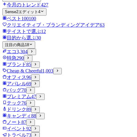
今月のトレンド
427
Sense2エディット
4
ベスト100
100
クリエイティブ・ブランディングアイデア
63
テイストで選ぶ
12
目的から選ぶ
30
注目の商品
18
エコ
3,304
特急
290
ブランド
85
Cheap & Cheerful
1,003
オフィス
96
アパレル
69
バッグ
70
プレミアム
47
テック
76
ドリンク
89
キャンディ
88
ノート
87
イベント
92
トラベル
73