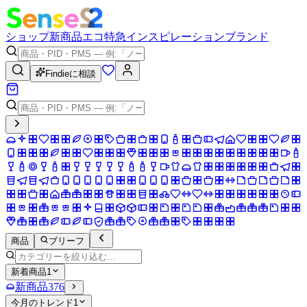
ショップ
新商品
エコ
特急
インスピレーション
ブランド
Findieに相談
商品
ブリーフ
新着商品
1
新商品
376
今月のトレンド
1