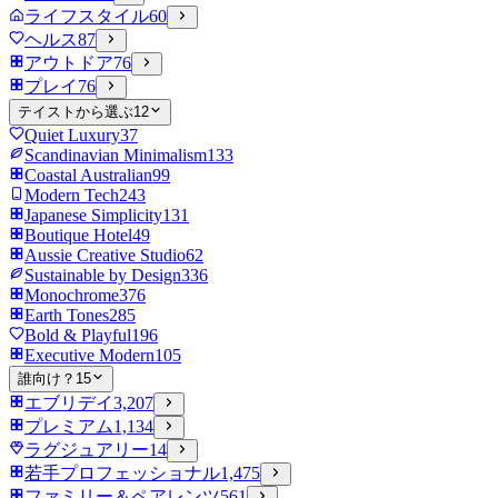
ライフスタイル
60
ヘルス
87
アウトドア
76
プレイ
76
テイストから選ぶ
12
Quiet Luxury
37
Scandinavian Minimalism
133
Coastal Australian
99
Modern Tech
243
Japanese Simplicity
131
Boutique Hotel
49
Aussie Creative Studio
62
Sustainable by Design
336
Monochrome
376
Earth Tones
285
Bold & Playful
196
Executive Modern
105
誰向け？
15
エブリデイ
3,207
プレミアム
1,134
ラグジュアリー
14
若手プロフェッショナル
1,475
ファミリー＆ペアレンツ
561