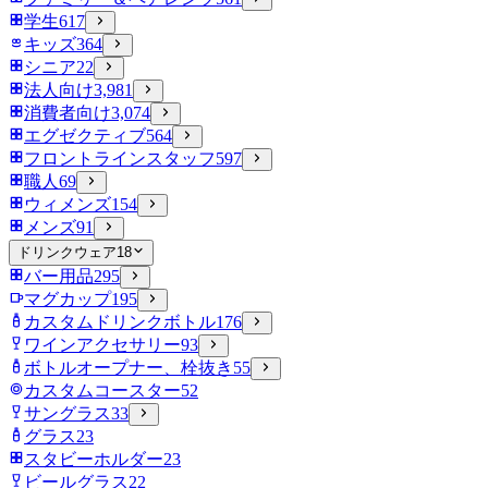
学生
617
キッズ
364
シニア
22
法人向け
3,981
消費者向け
3,074
エグゼクティブ
564
フロントラインスタッフ
597
職人
69
ウィメンズ
154
メンズ
91
ドリンクウェア
18
バー用品
295
マグカップ
195
カスタムドリンクボトル
176
ワインアクセサリー
93
ボトルオープナー、栓抜き
55
カスタムコースター
52
サングラス
33
グラス
23
スタビーホルダー
23
ビールグラス
22