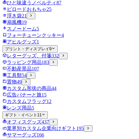
ひと味違うノベルティ
87
ビロードおもちゃ
25
浮き袋
21
扇風機
19
スノードーム
5
フォーチューンクッキー
4
アヒルグッズ
1
プリント・ディスプレイ
9
レターグッズ、付箋
332
ラッピング用品
183
不動産景品
107
工具類
54
置物
49
カスタム形状の商品
44
広告バナーと旗
15
カスタムフラッグ
12
レンズ用品
5
ギフト・イベント
11
オフィスグッズ
437
業界別カスタム企業向けギフト
195
サマーグッズ
166