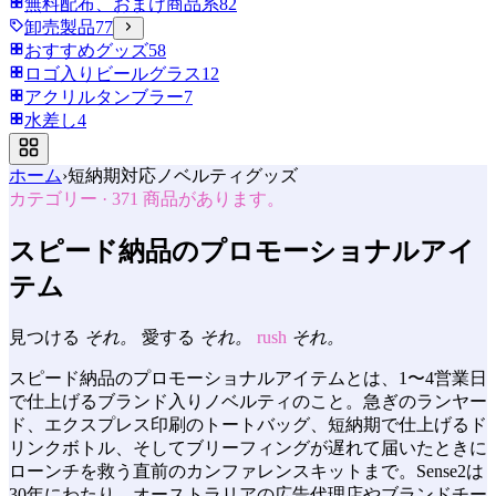
無料配布、おまけ商品系
82
卸売製品
77
おすすめグッズ
58
ロゴ入りビールグラス
12
アクリルタンブラー
7
水差し
4
ホーム
›
短納期対応ノベルティグッズ
カテゴリー
·
371
商品があります。
スピード納品のプロモーショナルアイ
テム
見つける
それ。
愛する
それ。
rush
それ。
スピード納品のプロモーショナルアイテムとは、1〜4営業日
で仕上げるブランド入りノベルティのこと。急ぎのランヤー
ド、エクスプレス印刷のトートバッグ、短納期で仕上げるド
リンクボトル、そしてブリーフィングが遅れて届いたときに
ローンチを救う直前のカンファレンスキットまで。Sense2は
30年にわたり、オーストラリアの広告代理店やブランドチー