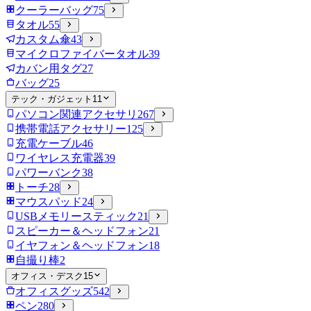
クーラーバッグ
75
タオル
55
カスタム傘
43
マイクロファイバータオル
39
カバン用タグ
27
バッグ
25
テック・ガジェット
11
パソコン関連アクセサリ
267
携帯電話アクセサリー
125
充電ケーブル
46
ワイヤレス充電器
39
パワーバンク
38
トーチ
28
マウスパッド
24
USBメモリースティック
21
スピーカー＆ヘッドフォン
21
イヤフォン＆ヘッドフォン
18
自撮り棒
2
オフィス・デスク
15
オフィスグッズ
542
ペン
280