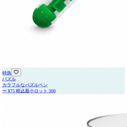
特急
パズル
カラフルなパズルペン
〜
¥75
税込
最小ロット
500