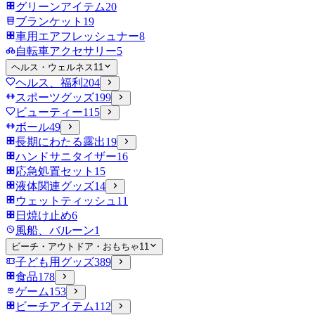
グリーンアイテム
20
ブランケット
19
車用エアフレッシュナー
8
自転車アクセサリー
5
ヘルス・ウェルネス
11
ヘルス、福利
204
スポーツグッズ
199
ビューティー
115
ボール
49
長期にわたる露出
19
ハンドサニタイザー
16
応急処置セット
15
液体関連グッズ
14
ウェットティッシュ
11
日焼け止め
6
風船、バルーン
1
ビーチ・アウトドア・おもちゃ
11
子ども用グッズ
389
食品
178
ゲーム
153
ビーチアイテム
112