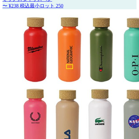
〜
¥238
税込
最小ロット
250