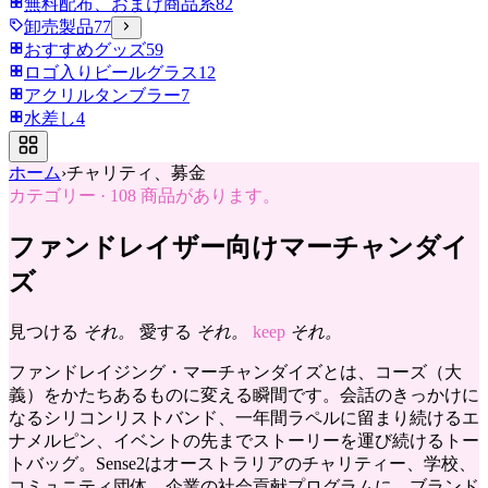
無料配布、おまけ商品系
82
卸売製品
77
おすすめグッズ
59
ロゴ入りビールグラス
12
アクリルタンブラー
7
水差し
4
ホーム
›
チャリティ、募金
カテゴリー
·
108
商品があります。
ファンドレイザー向けマーチャンダイ
ズ
見つける
それ。
愛する
それ。
keep
それ。
ファンドレイジング・マーチャンダイズとは、コーズ（大
義）をかたちあるものに変える瞬間です。会話のきっかけに
なるシリコンリストバンド、一年間ラペルに留まり続けるエ
ナメルピン、イベントの先までストーリーを運び続けるトー
トバッグ。Sense2はオーストラリアのチャリティー、学校、
コミュニティ団体、企業の社会貢献プログラムに、ブランド