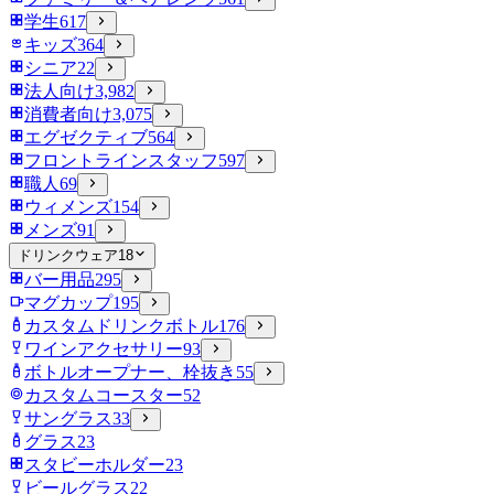
学生
617
キッズ
364
シニア
22
法人向け
3,982
消費者向け
3,075
エグゼクティブ
564
フロントラインスタッフ
597
職人
69
ウィメンズ
154
メンズ
91
ドリンクウェア
18
バー用品
295
マグカップ
195
カスタムドリンクボトル
176
ワインアクセサリー
93
ボトルオープナー、栓抜き
55
カスタムコースター
52
サングラス
33
グラス
23
スタビーホルダー
23
ビールグラス
22