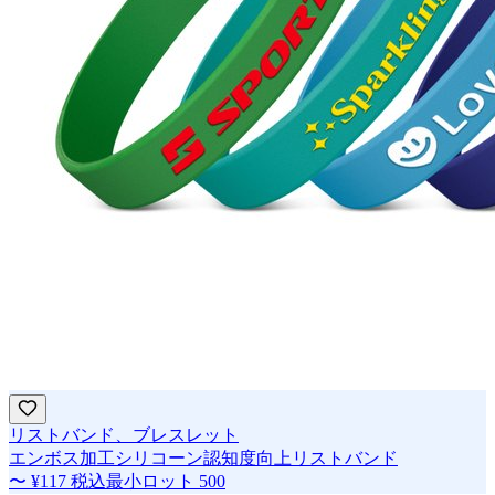
リストバンド、ブレスレット
エンボス加工シリコーン認知度向上リストバンド
〜
¥117
税込
最小ロット
500