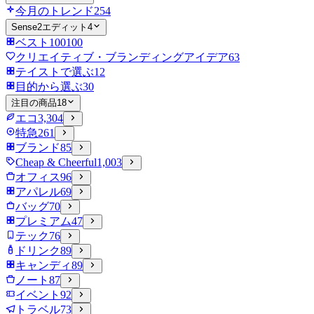
今月のトレンド
254
Sense2エディット
4
ベスト100
100
クリエイティブ・ブランディングアイデア
63
テイストで選ぶ
12
目的から選ぶ
30
注目の商品
18
エコ
3,304
特急
261
ブランド
85
Cheap & Cheerful
1,003
オフィス
96
アパレル
69
バッグ
70
プレミアム
47
テック
76
ドリンク
89
キャンディ
89
ノート
87
イベント
92
トラベル
73