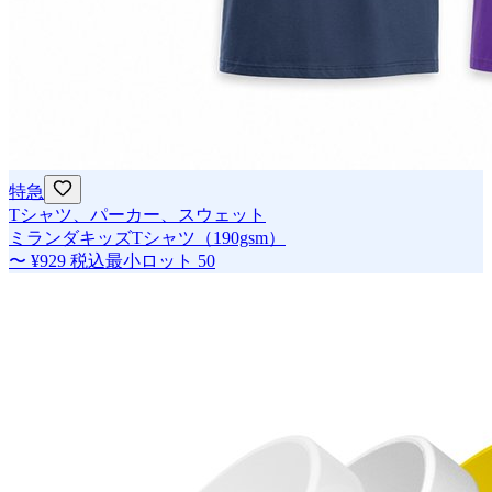
特急
Tシャツ、パーカー、スウェット
ミランダキッズTシャツ（190gsm）
〜
¥929
税込
最小ロット
50