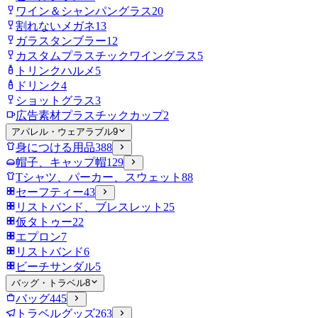
ワイン＆シャンパングラス
20
割れないメガネ
13
ガラスタンブラー
12
カスタムプラスチックワイングラス
5
トリンクハルメ
5
ドリンク
4
ショットグラス
3
広告素材プラスチックカップ
2
アパレル・ウェアラブル
9
身につける用品
388
帽子、キャップ帽
129
Tシャツ、パーカー、スウェット
88
セーフティー
43
リストバンド、ブレスレット
25
仮タトゥー
22
エプロン
7
リストバンド
6
ビーチサンダル
5
バッグ・トラベル
8
バッグ
445
トラベルグッズ
263