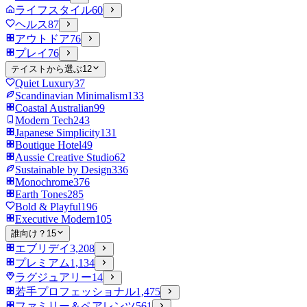
ライフスタイル
60
ヘルス
87
アウトドア
76
プレイ
76
テイストから選ぶ
12
Quiet Luxury
37
Scandinavian Minimalism
133
Coastal Australian
99
Modern Tech
243
Japanese Simplicity
131
Boutique Hotel
49
Aussie Creative Studio
62
Sustainable by Design
336
Monochrome
376
Earth Tones
285
Bold & Playful
196
Executive Modern
105
誰向け？
15
エブリデイ
3,208
プレミアム
1,134
ラグジュアリー
14
若手プロフェッショナル
1,475
ファミリー＆ペアレンツ
561