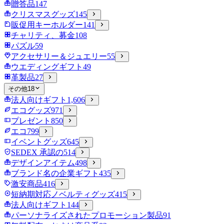
贈答品
147
クリスマスグッズ
145
販促用キーホルダー
141
チャリティ、募金
108
パズル
59
アクセサリー＆ジュエリー
55
ウエディングギフト
49
革製品
27
その他
18
法人向けギフト
1,606
エコグッズ
971
プレゼント
850
エコ
799
イベントグッズ
645
SEDEX 承認の
514
デザインアイテム
498
ブランド名の企業ギフト
435
激安商品
416
短納期対応ノベルティグッズ
415
法人向けギフト
144
パーソナライズされたプロモーション製品
91