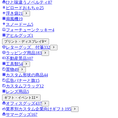
ひと味違うノベルティ
87
ビロードおもちゃ
25
浮き袋
21
扇風機
19
スノードーム
5
フォーチューンクッキー
4
アヒルグッズ
1
プリント・ディスプレイ
9
レターグッズ、付箋
332
ラッピング用品
183
不動産景品
107
工具類
54
置物
49
カスタム形状の商品
44
広告バナーと旗
15
カスタムフラッグ
12
レンズ用品
5
ギフト・イベント
11
オフィスグッズ
437
業界別カスタム企業向けギフト
195
サマーグッズ
167