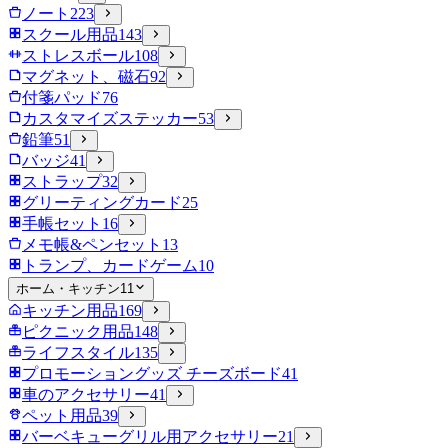
ノート
223
スクール用品
143
ストレスボール
108
マグネット、磁石
92
付箋パッド
76
カスタマイズステッカー
53
鉛筆
51
バッジ
41
ストラップ
32
グリーティングカード
25
手帳セット
16
メモ帳&ペンセット
13
トランプ、カードゲーム
10
ホーム・キッチン
11
キッチン用品
169
ピクニック用品
148
ライフスタイル
135
プロモーショングッズ チーズボード
41
車のアクセサリー
41
ペット用品
39
バーベキューグリル用アクセサリー
21