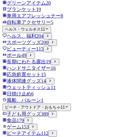
グリーンアイテム
20
ブランケット
19
車用エアフレッシュナー
8
自転車アクセサリー
5
ヘルス・ウェルネス
11
ヘルス、福利
204
スポーツグッズ
200
ビューティー
115
ボール
49
長期にわたる露出
19
ハンドサニタイザー
16
応急処置セット
15
液体関連グッズ
14
ウェットティッシュ
11
日焼け止め
6
風船、バルーン
1
ビーチ・アウトドア・おもちゃ
11
子ども用グッズ
389
食品
179
ゲーム
153
ビーチアイテム
112