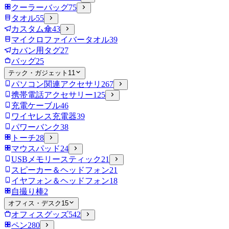
クーラーバッグ
75
タオル
55
カスタム傘
43
マイクロファイバータオル
39
カバン用タグ
27
バッグ
25
テック・ガジェット
11
パソコン関連アクセサリ
267
携帯電話アクセサリー
125
充電ケーブル
46
ワイヤレス充電器
39
パワーバンク
38
トーチ
28
マウスパッド
24
USBメモリースティック
21
スピーカー＆ヘッドフォン
21
イヤフォン＆ヘッドフォン
18
自撮り棒
2
オフィス・デスク
15
オフィスグッズ
542
ペン
280