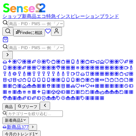
ショップ
新商品
エコ
特急
インスピレーション
ブランド
Findieに相談
商品
ブリーフ
新着商品
1
新商品
377
今月のトレンド
1