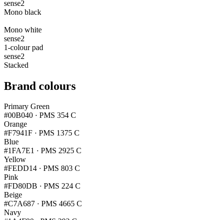
sense2
Mono black
sense2
Mono white
sense2
1-colour pad
sense2
Stacked
Brand colours
Primary Green
#00B040
·
PMS 354 C
Orange
#F7941F
·
PMS 1375 C
Blue
#1FA7E1
·
PMS 2925 C
Yellow
#FEDD14
·
PMS 803 C
Pink
#FD80DB
·
PMS 224 C
Beige
#C7A687
·
PMS 4665 C
Navy