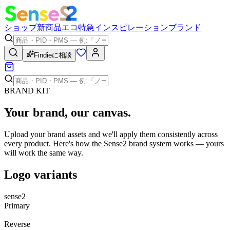
ショップ
新商品
エコ
特急
インスピレーション
ブランド
Findieに相談
BRAND KIT
Your brand,
our canvas
.
Upload your brand assets and we'll apply them consistently across
every product. Here's how the Sense2 brand system works — yours
will work the same way.
Logo variants
sense2
Primary
sense2
Reverse