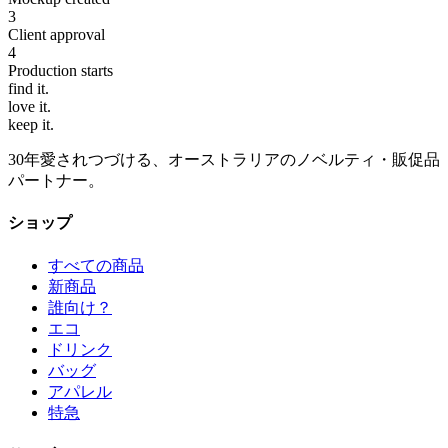
3
Client approval
4
Production starts
find
it.
love
it.
keep
it.
30年愛されつづける、オーストラリアのノベルティ・販促品
パートナー。
ショップ
すべての商品
新商品
誰向け？
エコ
ドリンク
バッグ
アパレル
特急