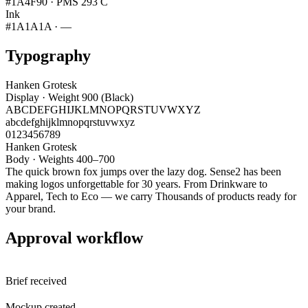
#1A4F90
·
PMS 293 C
Ink
#1A1A1A
·
—
Typography
Hanken Grotesk
Display · Weight 900 (Black)
ABCDEFGHIJKLMNOPQRSTUVWXYZ
abcdefghijklmnopqrstuvwxyz
0123456789
Hanken Grotesk
Body · Weights 400–700
The quick brown fox jumps over the lazy dog. Sense2 has been
making logos unforgettable for 30 years. From Drinkware to
Apparel, Tech to Eco — we carry Thousands of products ready for
your brand.
Approval workflow
Brief received
Mockup created