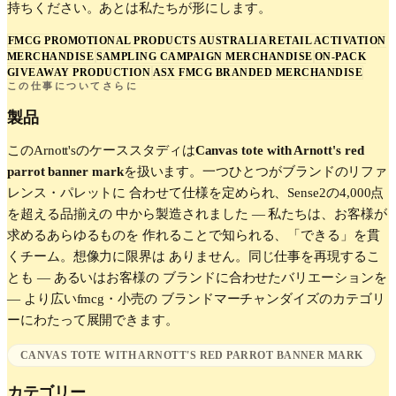
持ちください。あとは私たちが形にします。
FMCG PROMOTIONAL PRODUCTS AUSTRALIA
RETAIL ACTIVATION
MERCHANDISE
SAMPLING CAMPAIGN MERCHANDISE
ON-PACK
GIVEAWAY PRODUCTION
ASX FMCG BRANDED MERCHANDISE
この仕事についてさらに
製品
この
Arnott's
のケーススタディは
Canvas tote with Arnott's red
parrot banner mark
を扱います。一つひとつがブランドのリファ
レンス・パレットに 合わせて仕様を定められ、Sense2の4,000点
を超える品揃えの 中から製造されました — 私たちは、お客様が
求めるあらゆるものを 作れることで知られる、「できる」を貫
くチーム。想像力に限界は ありません。同じ仕事を再現するこ
とも — あるいはお客様の ブランドに合わせたバリエーションを
— より広い
fmcg・小売
の ブランドマーチャンダイズのカテゴリ
ーにわたって展開できます。
CANVAS TOTE WITH ARNOTT'S RED PARROT BANNER MARK
カテゴリー