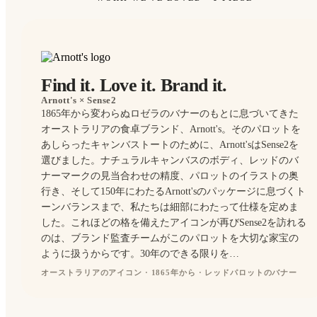
Find it. Love it. Brand it.
Arnott's
× Sense2
1865年から変わらぬロゼラのバナーのもとに息づいてきた
オーストラリアの食卓ブランド、Arnott's。そのパロットを
あしらったキャンバストートのために、Arnott'sはSense2を
選びました。ナチュラルキャンバスのボディ、レッドのバ
ナーマークの見当合わせの精度、パロットのイラストの奥
行き、そして150年にわたるArnott'sのパッケージに息づくト
ーンバランスまで、私たちは細部にわたって仕様を定めま
した。これほどの格を備えたアイコンが再びSense2を訪れる
のは、ブランド監査チームがこのパロットを大切な家宝の
ように扱うからです。30年のできる限りを…
オーストラリアのアイコン · 1865年から · レッドパロットのバナー
TOTES