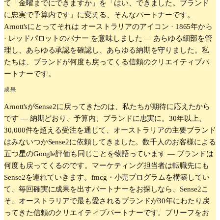
て「金曜までにできますか」を「はい、できました。ブランド
に忠実で予算内です」に変える、そんなパートナーです。
Arnott'sにとってそれは オーストラリアのアイコン · 1865年から
· レッドパロットのバナー を意味しました — あらゆる細部を管
理し、あらゆる承認を確認し、あらゆる納期を守りました。私
たちは、ブランドが何度も戻ってくる信頼のクリエイティブパ
ートナーです。
成果
Arnott'sがSense2に戻ってきたのは、私たちが期待に応えたから
です — 納期どおり、予算内、ブランドに忠実に。30年以上、
30,000件を超える受注を通じて、オーストラリアの主要ブランド
はみないつかSense2に依頼してきました。数千人のお客様による
五つ星のGoogle評価も同じことを物語っています — ブランドは
何度も戻ってくるのです。マーケティング担当者は転職先にも
Sense2を連れていきます。fmcg・小売プログラムを構築してい
て、毎回確実に成果を出すパートナーをお探しなら、Sense2こ
そ、オーストラリアで最も愛されるブランドが30年にわたり戻
ってきた信頼のクリエイティブパートナーです。ブリーフをお