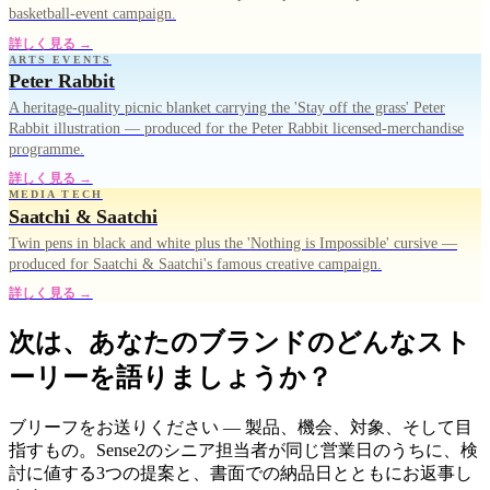
basketball-event campaign.
詳しく見る →
ARTS EVENTS
Peter Rabbit
A heritage-quality picnic blanket carrying the 'Stay off the grass' Peter
Rabbit illustration — produced for the Peter Rabbit licensed-merchandise
programme.
詳しく見る →
MEDIA TECH
Saatchi & Saatchi
Twin pens in black and white plus the 'Nothing is Impossible' cursive —
produced for Saatchi & Saatchi's famous creative campaign.
詳しく見る →
次は、あなたのブランドのどんなスト
ーリーを語りましょうか？
ブリーフをお送りください — 製品、機会、対象、そして目
指すもの。Sense2のシニア担当者が同じ営業日のうちに、検
討に値する3つの提案と、書面での納品日とともにお返事し