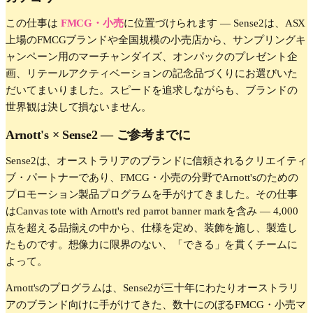
この仕事は
FMCG・小売
に位置づけられます —
Sense2は、ASX
上場のFMCGブランドや全国規模の小売店から、サンプリングキ
ャンペーン用のマーチャンダイズ、オンパックのプレゼント企
画、リテールアクティベーションの記念品づくりにお選びいた
だいてまいりました。スピードを追求しながらも、ブランドの
世界観は決して損ないません。
Arnott's
× Sense2 —
ご参考までに
Sense2は、オーストラリアのブランドに信頼されるクリエイティ
ブ・パートナーであり、FMCG・小売の分野でArnott'sのための
プロモーション製品プログラムを手がけてきました。その仕事
はCanvas tote with Arnott's red parrot banner markを含み — 4,000
点を超える品揃えの中から、仕様を定め、装飾を施し、製造し
たものです。想像力に限界のない、「できる」を貫くチームに
よって。
Arnott'sのプログラムは、Sense2が三十年にわたりオーストラリ
アのブランド向けに手がけてきた、数十にのぼるFMCG・小売マ