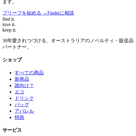
ます。
ブリーフを始める →
Findieに相談
find
it.
love
it.
keep
it.
30年愛されつづける、オーストラリアのノベルティ・販促品
パートナー。
ショップ
すべての商品
新商品
誰向け？
エコ
ドリンク
バッグ
アパレル
特急
サービス