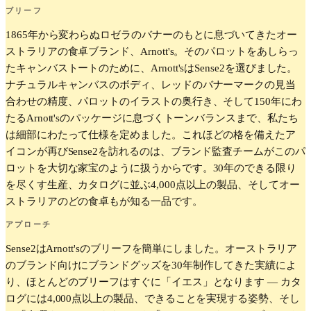
ブリーフ
1865年から変わらぬロゼラのバナーのもとに息づいてきたオー
ストラリアの食卓ブランド、Arnott's。そのパロットをあしらっ
たキャンバストートのために、Arnott'sはSense2を選びました。
ナチュラルキャンバスのボディ、レッドのバナーマークの見当
合わせの精度、パロットのイラストの奥行き、そして150年にわ
たるArnott'sのパッケージに息づくトーンバランスまで、私たち
は細部にわたって仕様を定めました。これほどの格を備えたア
イコンが再びSense2を訪れるのは、ブランド監査チームがこのパ
ロットを大切な家宝のように扱うからです。30年のできる限り
を尽くす生産、カタログに並ぶ4,000点以上の製品、そしてオー
ストラリアのどの食卓もが知る一品です。
アプローチ
Sense2はArnott'sのブリーフを簡単にしました。オーストラリア
のブランド向けにブランドグッズを30年制作してきた実績によ
り、ほとんどのブリーフはすぐに「イエス」となります — カタ
ログには4,000点以上の製品、できることを実現する姿勢、そし