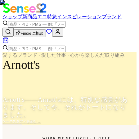
ショップ
新商品
エコ
特急
インスピレーション
ブランド
Findieに相談
愛するブランド · 愛した仕事 · 心から楽しんだ取り組み
Arnott's
Arnott's——Arnott'sには、特別な感覚があ
ります。そして今、それがトートになり
ました。
ケーススタディを読む
→
WORK WE'VE LOVED ·
1
PIECE