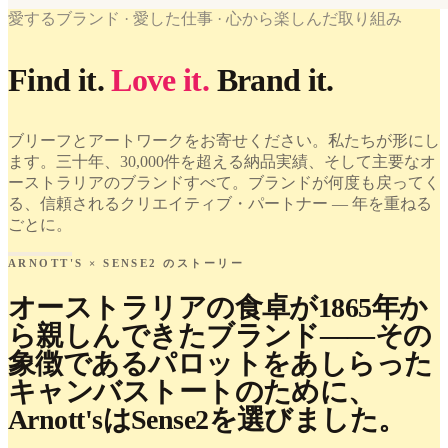
WORK
愛するブランド · 愛した仕事 · 心から楽しんだ取り組み
WE'VE
WORK
LOVED
WE'VE
Find it.
Love it.
Brand it.
Arnott's ×
LOVED
Sense2.
Find it.
Arnott's ×
Love it.
Sense2.
Brand it.
ブリーフとアートワークをお寄せください。私たちが形にし
Find it.
Love it.
ます。三十年、30,000件を超える納品実績、そして主要なオ
Brand it.
ーストラリアのブランドすべて。ブランドが何度も戻ってく
る、信頼されるクリエイティブ・パートナー — 年を重ねる
ごとに。
ARNOTT'S × SENSE2 のストーリー
オーストラリアの食卓が1865年か
ら親しんできたブランド——その
象徴であるパロットをあしらった
キャンバストートのために、
Arnott'sはSense2を選びました。