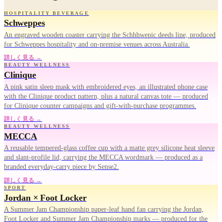
HOSPITALITY BEVERAGE
Schweppes
An engraved wooden coaster carrying the Schhhwepic deeds line, produced
for Schweppes hospitality and on-premise venues across Australia.
詳しく見る →
BEAUTY WELLNESS
Clinique
A pink satin sleep mask with embroidered eyes, an illustrated phone case
with the Clinique product pattern, plus a natural canvas tote — produced
for Clinique counter campaigns and gift-with-purchase programmes.
詳しく見る →
BEAUTY WELLNESS
MECCA
A reusable tempered-glass coffee cup with a matte grey silicone heat sleeve
and slant-profile lid, carrying the MECCA wordmark — produced as a
branded everyday-carry piece by Sense2.
詳しく見る →
SPORT
Jordan × Foot Locker
A Summer Jam Championship paper-leaf hand fan carrying the Jordan,
Foot Locker and Summer Jam Championship marks — produced for the