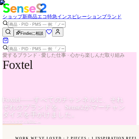
ショップ
新商品
エコ
特急
インスピレーション
ブランド
Findieに相談
愛するブランド · 愛した仕事 · 心から楽しんだ取り組み
Foxtel
Foxtel——すべてのチャンネルに、それ
ぞれのブランドを。Sense2がマーチャン
ダイズを手がけました。
ケーススタディを読む
→
WORK WE'VE LOVED ·
2
PIECES
· 1 INSPIRATION REEL