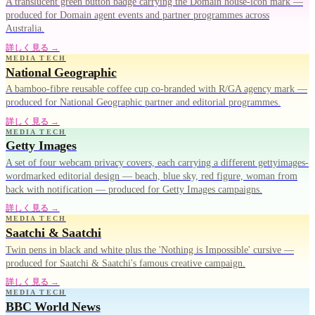
A translucent green button badge carrying the Domain house-icon mark —
produced for Domain agent events and partner programmes across
Australia.
詳しく見る →
MEDIA TECH
National Geographic
A bamboo-fibre reusable coffee cup co-branded with R/GA agency mark —
produced for National Geographic partner and editorial programmes.
詳しく見る →
MEDIA TECH
Getty Images
A set of four webcam privacy covers, each carrying a different gettyimages-
wordmarked editorial design — beach, blue sky, red figure, woman from
back with notification — produced for Getty Images campaigns.
詳しく見る →
MEDIA TECH
Saatchi & Saatchi
Twin pens in black and white plus the 'Nothing is Impossible' cursive —
produced for Saatchi & Saatchi's famous creative campaign.
詳しく見る →
MEDIA TECH
BBC World News