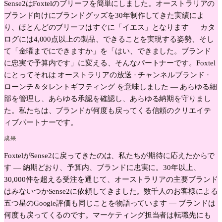
Sense2はFoxtelのブリーフを簡単にしました。オーストラリアの
ブランド向けにブランドグッズを30年制作してきた実績によ
り、ほとんどのブリーフはすぐに「イエス」となります — カタ
ログには4,000点以上の製品、できることを実現する姿勢、そし
て「金曜までにできますか」を「はい、できました。ブランド
に忠実で予算内です」に変える、そんなパートナーです。Foxtel
にとってそれは オーストラリアの放送 · チャンネルブランド ·
ローンチ＆タレントギフティング を意味しました — あらゆる細
部を管理し、あらゆる承認を確認し、あらゆる納期を守りまし
た。私たちは、ブランドが何度も戻ってくる信頼のクリエイテ
ィブパートナーです。
成果
FoxtelがSense2に戻ってきたのは、私たちが期待に応えたからで
す — 納期どおり、予算内、ブランドに忠実に。30年以上、
30,000件を超える受注を通じて、オーストラリアの主要ブランド
はみないつかSense2に依頼してきました。数千人のお客様による
五つ星のGoogle評価も同じことを物語っています — ブランドは
何度も戻ってくるのです。マーケティング担当者は転職先にも