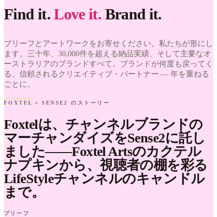
WE'VE
Find it.
Love it.
Brand it.
LOVED
Foxtel ×
Sense2.
ブリーフとアートワークをお寄せください。私たちが形にし
Find it.
Love it.
ます。三十年、30,000件を超える納品実績、そして主要なオ
Brand it.
ーストラリアのブランドすべて。ブランドが何度も戻ってく
る、信頼されるクリエイティブ・パートナー — 年を重ねる
ごとに。
FOXTEL × SENSE2 のストーリー
Foxtelは、チャンネルブランドの
マーチャンダイズをSense2に託し
ました——Foxtel Artsのカクテル
ナプキンから、視聴者の棚を彩る
LifeStyleチャンネルのキャンドル
まで。
ブリーフ