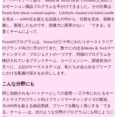
ブ・パートナーであり、Media & Techの分野でFoxtelのためのプ
ロモーション製品プログラムを手がけてきました。その仕事は
Foxtel Arts black cocktail napkin、LifeStyle channel red-label candle
を含み — 4,000点を超える品揃えの中から、仕様を定め、装飾を
施し、製造したものです。想像力に限界のない、「できる」を
貫くチームによって。
Foxtelのプログラムは、Sense2が三十年にわたりオーストラリア
のブランド向けに手がけてきた、数十にのぼるMedia & Techマー
チャンダイズ・プロジェクトの一つです。同様のプログラムを
検討されているブランドチーム、エージェンシー、調達担当の
方々に、上記のケーススタディは、私たちがあらゆるブリーフ
にかける配慮の深さをお示しします。
こんな分野にも
同じ信頼されるパートナーとしての姿勢 — 三十年にわたるオー
ストラリアのブランド向けブランドマーチャンダイズの製造、
30,000件を超える納品実績、ブリーフを難なく形にする「でき
る」チーム — は、次のような分野のプログラムにも同じように