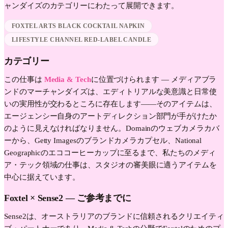
ャンダイズのカテゴリーにわたって展開できます。
FOXTEL ARTS BLACK COCKTAIL NAPKIN
LIFESTYLE CHANNEL RED-LABEL CANDLE
カテゴリー
この仕事は
Media & Tech
に位置づけられます —
メディアブラ
ンドのマーチャンダイズは、エディトリアルな美意識と日常使
いの実用性が交わるところに存在します——そのアイテムは、
エージェンシー自身のアートディレクション部門が手がけたか
のように見えなければなりません。Domainのウェブカメラカバ
ーから、Getty Imagesのブランドカメラカプセル、National
Geographicのエココーヒーカップに至るまで、私たちのメディ
ア・テック領域の仕事は、スタジオの審美眼に適うアイテムを
中心に据えています。
Foxtel
× Sense2 —
ご参考までに
Sense2は、オーストラリアのブランドに信頼されるクリエイティ