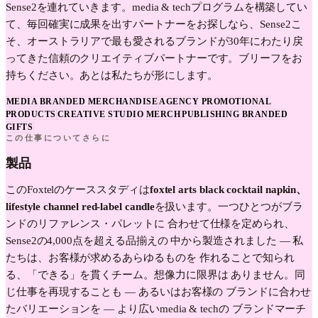
Sense2を連れていきます。media & techプログラムを構築してい
て、毎回確実に成果を出すパートナーをお探しなら、Sense2こ
そ、オーストラリアで最も愛されるブランドが30年にわたり戻
ってきた信頼のクリエイティブパートナーです。ブリーフをお
持ちください。あとは私たちが形にします。
MEDIA BRANDED MERCHANDISE
AGENCY PROMOTIONAL
PRODUCTS
CREATIVE STUDIO MERCH
PUBLISHING BRANDED
GIFTS
この仕事についてさらに
製品
この
Foxtel
のケーススタディは
foxtel arts black cocktail napkin、
lifestyle channel red-label candle
を扱います。一つひとつがブラ
ンドのリファレンス・パレットに 合わせて仕様を定められ、
Sense2の4,000点を超える品揃えの 中から製造されました — 私
たちは、お客様が求めるあらゆるものを 作れることで知られ
る、「できる」を貫くチーム。想像力に限界は ありません。同
じ仕事を再現することも — あるいはお客様の ブランドに合わせ
たバリエーションを — より広い
media & tech
の ブランドマーチ