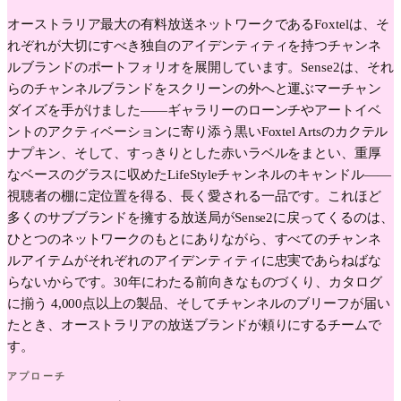
オーストラリア最大の有料放送ネットワークであるFoxtelは、そ
れぞれが大切にすべき独自のアイデンティティを持つチャンネ
ルブランドのポートフォリオを展開しています。Sense2は、それ
らのチャンネルブランドをスクリーンの外へと運ぶマーチャン
ダイズを手がけました——ギャラリーのローンチやアートイベ
ントのアクティベーションに寄り添う黒いFoxtel Artsのカクテル
ナプキン、そして、すっきりとした赤いラベルをまとい、重厚
なベースのグラスに収めたLifeStyleチャンネルのキャンドル——
視聴者の棚に定位置を得る、長く愛される一品です。これほど
多くのサブブランドを擁する放送局がSense2に戻ってくるのは、
ひとつのネットワークのもとにありながら、すべてのチャンネ
ルアイテムがそれぞれのアイデンティティに忠実であらねばな
らないからです。30年にわたる前向きなものづくり、カタログ
に揃う 4,000点以上の製品、そしてチャンネルのブリーフが届い
たとき、オーストラリアの放送ブランドが頼りにするチームで
す。
アプローチ