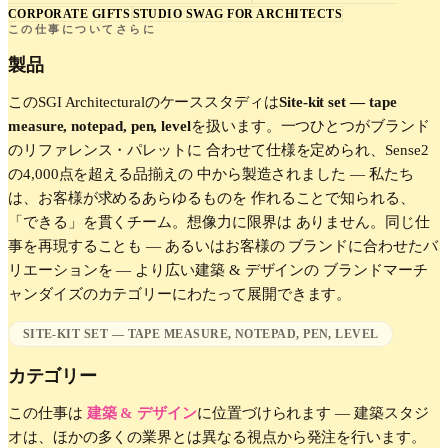
CORPORATE GIFTS
STUDIO SWAG FOR ARCHITECTS
この仕事についてさらに
製品
この
SGI Architectural
のケーススタディは
Site-kit set — tape
measure, notepad, pen, level
を扱います。一つひとつがブランド
のリファレンス・パレットに 合わせて仕様を定められ、Sense2
の4,000点を超える品揃えの 中から製造されました — 私たち
は、お客様が求めるあらゆるものを 作れることで知られる、
「できる」を貫くチーム。想像力に限界は ありません。同じ仕
事を再現することも — あるいはお客様の ブランドに合わせたバ
リエーションを — より広い
建築 & デザイン
の ブランドマーチ
ャンダイズのカテゴリーにわたって展開できます。
SITE-KIT SET — TAPE MEASURE, NOTEPAD, PEN, LEVEL
カテゴリー
この仕事は
建築 & デザイン
に位置づけられます —
建築スタジ
オは、ほかの多くの業界とは異なる視点から発注を行います。