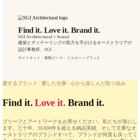
Find it. Love it. Brand it.
SGI Architectural
× Sense2
建築とディテーリングの双方を手がけるオーストラリアの
設計事務所、SGI…
サイトキット · 複数ピース · イエロー＋ブラック
PENS
WORK
愛するブランド · 愛した仕事 · 心から楽しんだ取り組み
WE'VE
WORK
LOVED
WE'VE
Find it.
Love it.
Brand it.
SGI
LOVED
Architectural
× Sense2.
SGI
Find it. Love
Architectural
ブリーフとアートワークをお寄せください。私たちが形にし
it. Brand it.
× Sense2.
ます。三十年、30,000件を超える納品実績、そして主要なオ
Find it. Love
it. Brand it.
ーストラリアのブランドすべて。ブランドが何度も戻ってく