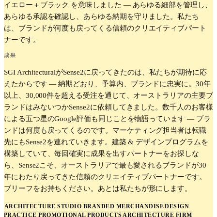
イエロー＋ブラック を意味しました — あらゆる細部を管理し、
あらゆる承認を確認し、あらゆる納期を守りました。私たち
は、ブランドが何度も戻ってくる信頼のクリエイティブパート
ナーです。
成果
SGI ArchitecturalがSense2に戻ってきたのは、私たちが期待に応
えたからです — 納期どおり、予算内、ブランドに忠実に。30年
以上、30,000件を超える受注を通じて、オーストラリアの主要ブ
ランドはみないつかSense2に依頼してきました。数千人のお客様
による五つ星のGoogle評価も同じことを物語っています — ブラ
ンドは何度も戻ってくるのです。マーケティング担当者は転職
先にもSense2を連れていきます。建築 & デザインプログラムを
構築していて、毎回確実に成果を出すパートナーをお探しな
ら、Sense2こそ、オーストラリアで最も愛されるブランドが30
年にわたり戻ってきた信頼のクリエイティブパートナーです。
ブリーフをお持ちください。あとは私たちが形にします。
ARCHITECTURE STUDIO BRANDED MERCHANDISE
DESIGN
PRACTICE PROMOTIONAL PRODUCTS
ARCHITECTURE FIRM