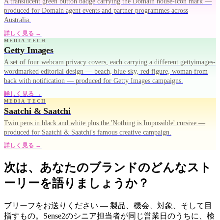
A translucent green button badge carrying the Domain house-icon mark —
produced for Domain agent events and partner programmes across
Australia.
詳しく見る →
MEDIA TECH
Getty Images
A set of four webcam privacy covers, each carrying a different gettyimages-
wordmarked editorial design — beach, blue sky, red figure, woman from
back with notification — produced for Getty Images campaigns.
詳しく見る →
MEDIA TECH
Saatchi & Saatchi
Twin pens in black and white plus the 'Nothing is Impossible' cursive —
produced for Saatchi & Saatchi's famous creative campaign.
詳しく見る →
次は、あなたのブランドのどんなスト
ーリーを語りましょうか？
ブリーフをお送りください — 製品、機会、対象、そして目
指すもの。Sense2のシニア担当者が同じ営業日のうちに、検