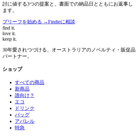
討に値する3つの提案と、書面での納品日とともにお返事し
ます。
ブリーフを始める →
Findieに相談
find
it.
love
it.
keep
it.
30年愛されつづける、オーストラリアのノベルティ・販促品
パートナー。
ショップ
すべての商品
新商品
誰向け？
エコ
ドリンク
バッグ
アパレル
特急