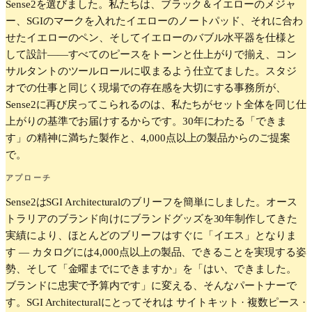
Sense2を選びました。私たちは、ブラック＆イエローのメジャ
ー、SGIのマークを入れたイエローのノートパッド、それに合わ
せたイエローのペン、そしてイエローのバブル水平器を仕様と
して設計——すべてのピースをトーンと仕上がりで揃え、コン
サルタントのツールロールに収まるよう仕立てました。スタジ
オでの仕事と同じく現場での存在感を大切にする事務所が、
Sense2に再び戻ってこられるのは、私たちがセット全体を同じ仕
上がりの基準でお届けするからです。30年にわたる「できま
す」の精神に満ちた製作と、4,000点以上の製品からのご提案
で。
アプローチ
Sense2はSGI Architecturalのブリーフを簡単にしました。オース
トラリアのブランド向けにブランドグッズを30年制作してきた
実績により、ほとんどのブリーフはすぐに「イエス」となりま
す — カタログには4,000点以上の製品、できることを実現する姿
勢、そして「金曜までにできますか」を「はい、できました。
ブランドに忠実で予算内です」に変える、そんなパートナーで
す。SGI Architecturalにとってそれは サイトキット · 複数ピース ·