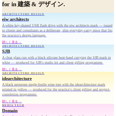
for in 建築 & デザイン.
ARCHITECTURE DESIGN
eiw architects
A white key-shaped USB flash drive with the eiw architects mark — issued
to clients and consultants as a deliberate, slim everyday-carry piece that fits
the practice's design language.
詳しく見る →
ARCHITECTURE DESIGN
SJB
A clear glass cup with a black silicone heat-band carrying the SJB mark in
white — produced for SJB's studio kit and client gifting programme.
詳しく見る →
ARCHITECTURE DESIGN
idearchitecture
A black neoprene single-bottle wine tote with the idearchitecture mark
printed in yellow — produced for the practice's client gifting and project-
completion programme.
詳しく見る →
MEDIA TECH
Domain