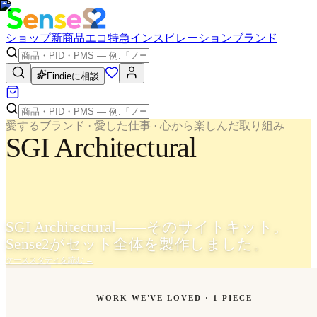
ショップ
新商品
エコ
特急
インスピレーション
ブランド
Findieに相談
愛するブランド · 愛した仕事 · 心から楽しんだ取り組み
SGI Architectural
SGI Architectural——そのサイトキット。
Sense2がセット全体を製作しました。
ケーススタディを読む
→
WORK WE'VE LOVED ·
1
PIECE