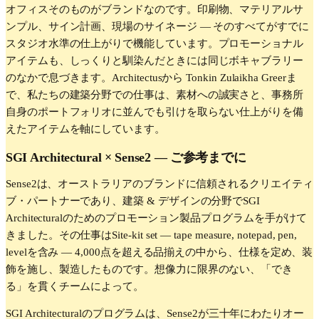
オフィスそのものがブランドなのです。印刷物、マテリアルサ
ンプル、サイン計画、現場のサイネージ — そのすべてがすでに
スタジオ水準の仕上がりで機能しています。プロモーショナル
アイテムも、しっくりと馴染んだときには同じボキャブラリー
のなかで息づきます。Architectusから Tonkin Zulaikha Greerま
で、私たちの建築分野での仕事は、素材への誠実さと、事務所
自身のポートフォリオに並んでも引けを取らない仕上がりを備
えたアイテムを軸にしています。
SGI Architectural
× Sense2 —
ご参考までに
Sense2は、オーストラリアのブランドに信頼されるクリエイティ
ブ・パートナーであり、建築 & デザインの分野でSGI
Architecturalのためのプロモーション製品プログラムを手がけて
きました。その仕事はSite-kit set — tape measure, notepad, pen,
levelを含み — 4,000点を超える品揃えの中から、仕様を定め、装
飾を施し、製造したものです。想像力に限界のない、「でき
る」を貫くチームによって。
SGI Architecturalのプログラムは、Sense2が三十年にわたりオー