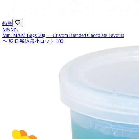
特急
M&M's
Mini M&M Bags 50g — Custom Branded Chocolate Favours
〜
¥243
税込
最小ロット
100