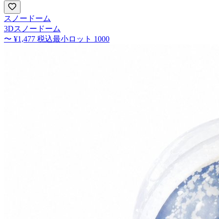
スノードーム
3Dスノードーム
〜
¥1,477
税込
最小ロット
1000