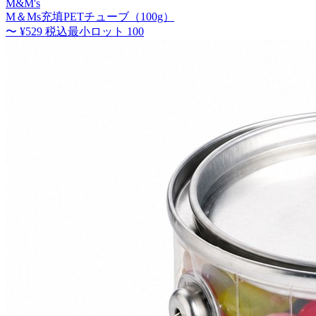
M&M's
M＆Ms充填PETチューブ（100g）
〜
¥529
税込
最小ロット
100