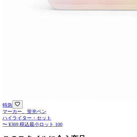
特急
マーカー、蛍光ペン
ハイライター・セット
〜
¥369
税込
最小ロット
100