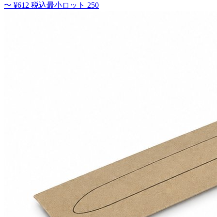
〜
¥612
税込
最小ロット
250