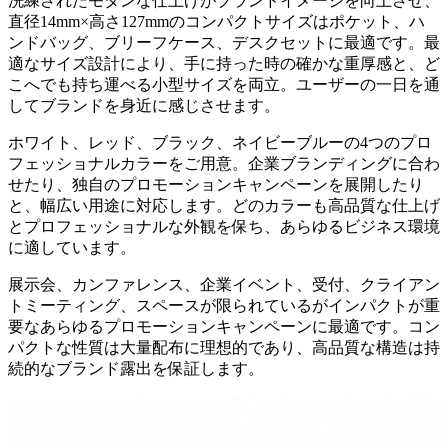
洗練されたモダンな仕上げがブランドイメージを向上させ、
直径14mm×高さ127mmのコンパクトサイズはポケット、ハ
ンドバッグ、ブリーフケース、デスクセットに最適です。最
適なサイズ設計により、手に持った時の確かな重厚感と、ど
こへでも持ち運べる小型サイズを両立。ユーザーの一日を通
してブランドを身近に感じさせます。
ホワイト、レッド、ブラック、ネイビーブルーの4つのプロ
フェッショナルカラーをご用意。企業ブランディングに合わ
せたり、独自のプロモーションキャンペーンを展開したり
と、幅広い用途に対応します。どのカラーも高品質な仕上げ
とプロフェッショナルな外観を保ち、あらゆるビジネス環境
に適しています。
展示会、カンファレンス、企業イベント、受付、クライアン
トミーティング、スペースが限られているがインパクトが重
要なあらゆるプロモーションキャンペーンに最適です。コン
パクトな性質は大量配布に理想的であり、高品質な構造は持
続的なブランド露出を保証します。