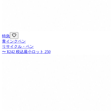
特急
青インクペン
リサイクル・ペン
〜
¥242
税込
最小ロット
250