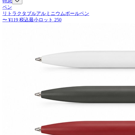
特急
ペン
リトラクタブルアルミニウムボールペン
〜
¥119
税込
最小ロット
250