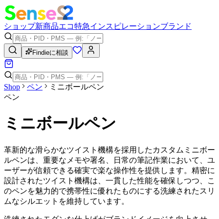
ショップ
新商品
エコ
特急
インスピレーション
ブランド
Findieに相談
Shop
ペン
ミニボールペン
ペン
ミニボールペン
革新的な滑らかなツイスト機構を採用したカスタムミニボー
ルペンは、重要なメモや署名、日常の筆記作業において、ユ
ーザーが信頼できる確実で楽な操作性を提供します。精密に
設計されたツイスト機構は、一貫した性能を確保しつつ、こ
のペンを魅力的で携帯性に優れたものにする洗練されたスリ
ムなシルエットを維持しています。