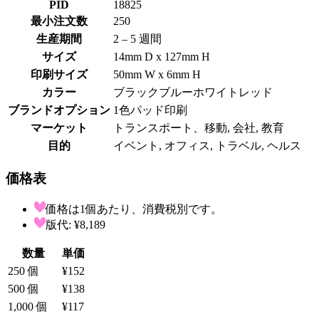
PID
18825
最小注文数
250
生産期間
2 – 5 週間
サイズ
14mm D x 127mm H
印刷サイズ
50mm W x 6mm H
カラー
ブラック
ブルー
ホワイト
レッド
ブランドオプション
1色パッド印刷
マーケット
トランスポート、移動, 会社, 教育
目的
イベント, オフィス, トラベル, ヘルス
価格表
価格は1個あたり、消費税別です。
版代: ¥8,189
数量
単価
250
個
¥152
500
個
¥138
1,000
個
¥117