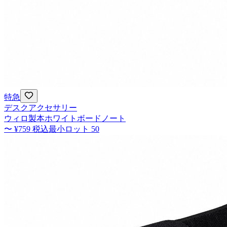
特急
デスクアクセサリー
ウィロ製本ホワイトボードノート
〜
¥759
税込
最小ロット
50