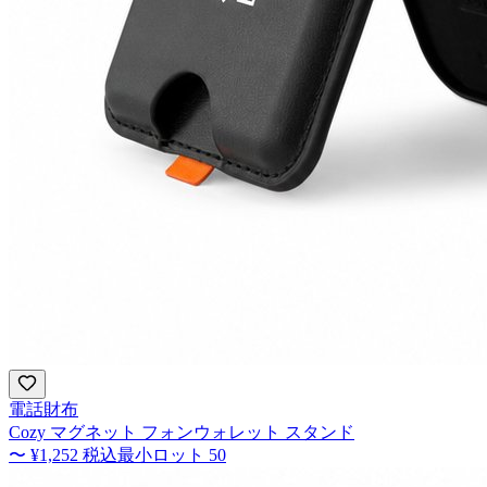
電話財布
Cozy マグネット フォンウォレット スタンド
〜
¥1,252
税込
最小ロット
50