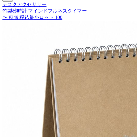
デスクアクセサリー
竹製砂時計 マインドフルネスタイマー
〜
¥349
税込
最小ロット
100