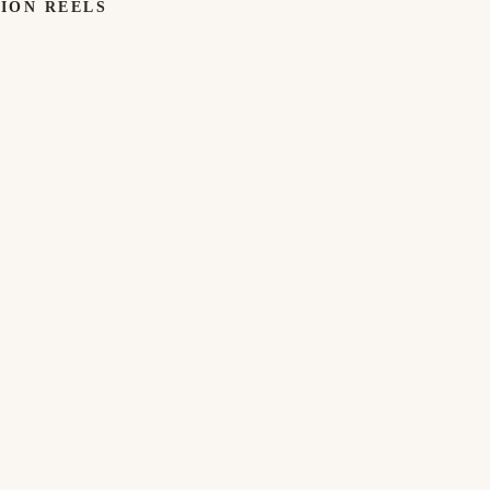
TION REELS
UMBRELLAS
UMBRELLAS
WORK
WE'VE
LOVED
Built ×