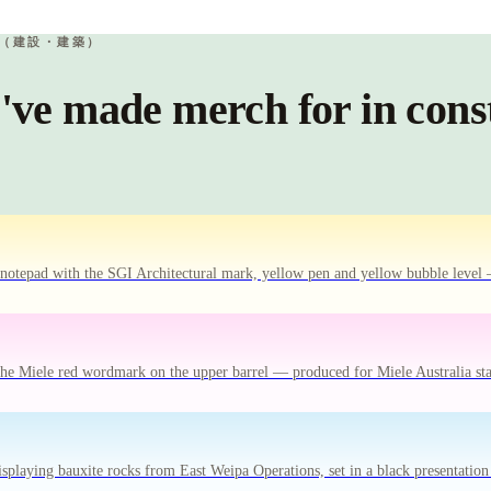
ING（建設・建築）
've made merch for in cons
w notepad with the SGI Architectural mark, yellow pen and yellow bubble leve
 the Miele red wordmark on the upper barrel — produced for Miele Australia staf
displaying bauxite rocks from East Weipa Operations, set in a black presentat