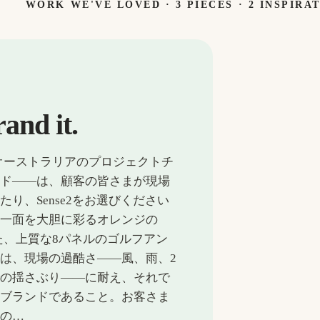
WORK WE'VE LOVED ·
3
PIECES
· 2 INSPIRA
rand it.
千ものオーストラリアのプロジェクトチ
ンド——は、顧客の皆さまが現場
り、Sense2をお選びください
、一面を大胆に彩るオレンジの
した、上質な8パネルのゴルフアン
は、現場の過酷さ——風、雨、2
での揺さぶり——に耐え、それで
るブランドであること。お客さま
もの…