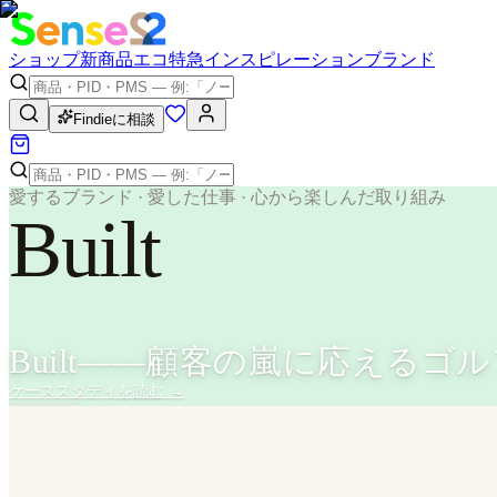
ショップ
新商品
エコ
特急
インスピレーション
ブランド
Findieに相談
愛するブランド · 愛した仕事 · 心から楽しんだ取り組み
Built
Built——顧客の嵐に応えるゴ
ケーススタディを読む
→