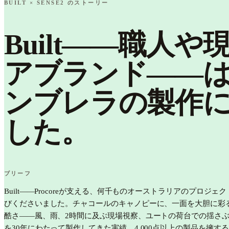
BUILT × SENSE2 のストーリー
Built——職
アブランド——
ンブレラの製作に
した。
ブリーフ
Built——Procoreが支える、何千ものオーストラリアのプ
びくださいました。チャコールのキャノピーに、一面を大胆に彩る
酷さ——風、雨、2時間に及ぶ現場視察、ユートの荷台での揺さ
を30年にわたって製作してきた実績、4,000点以上の製品を擁