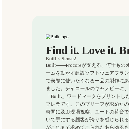
Find it. Love it. B
Built
× Sense2
Built——Procoreが支える、何
ームを動かす建設ソフトウェアブラ
で実際に使いたくなる一品の製作にあた
ました。チャコールのキャノピーに
「Built.」ワードマークをプリント
ブレラです。このブリーフが求めたの
時間に及ぶ現場視察、ユートの荷台
いて手にする顧客が誇りを感じられ
がこれまで求めてこられたあらゆる