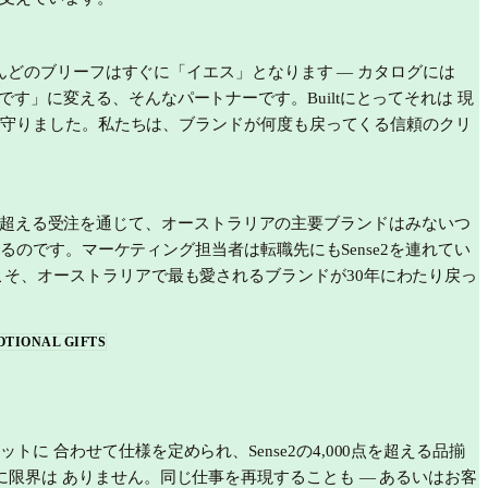
とんどのブリーフはすぐに「イエス」となります — カタログには
す」に変える、そんなパートナーです。Builtにとってそれは 現
納期を守りました。私たちは、ブランドが何度も戻ってくる信頼のクリ
00件を超える受注を通じて、オーストラリアの主要ブランドはみないつ
くるのです。マーケティング担当者は転職先にもSense2を連れてい
ense2こそ、オーストラリアで最も愛されるブランドが30年にわたり戻っ
OTIONAL GIFTS
 合わせて仕様を定められ、Sense2の4,000点を超える品揃
に限界は ありません。同じ仕事を再現することも — あるいはお客