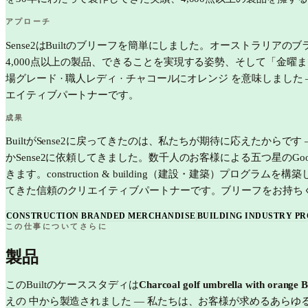
アプローチ
Sense2はBuiltのブリーフを簡単にしました。オーストラリ
4,000点以上の製品、できることを実現する姿勢、そして「金曜
場グレード · 職人レディ · チャコールにオレンジ を意味し
エイティブパートナーです。
成果
BuiltがSense2に戻ってきたのは、私たちが期待に応えたから
かSense2に依頼してきました。数千人のお客様による五つ星のGo
きます。construction & building（建設・建築）プ
てきた信頼のクリエイティブパートナーです。ブリーフをお持ち
CONSTRUCTION BRANDED MERCHANDISE
BUILDING INDUSTRY P
この仕事についてさらに
製品
この
Built
のケーススタディは
Charcoal golf umbrella with orange Bu
えの 中から製造されました — 私たちは、お客様が求めるあらゆ