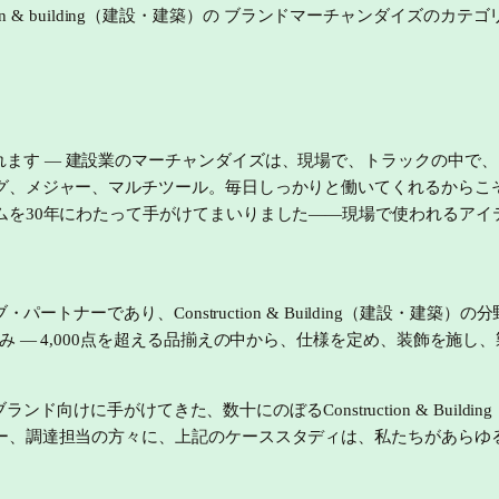
tion & building（建設・建築）
の ブランドマーチャンダイズのカテゴ
れます —
建設業のマーチャンダイズは、現場で、トラックの中で、
、メジャー、マルチツール。毎日しっかりと働いてくれるからこそ、
ムを30年にわたって手がけてまいりました——現場で使われるアイ
ートナーであり、Construction & Building（建設・建築
ge Built. printを含み — 4,000点を超える品揃えの中から、仕
ブランド向けに手がけてきた、数十にのぼるConstruction & Bu
ー、調達担当の方々に、上記のケーススタディは、私たちがあらゆ