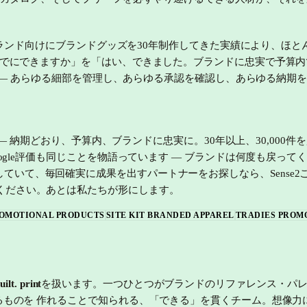
アのブランド向けにブランドグッズを30年制作してきた実績により、ほ
までにできますか」を「はい、できました。ブランドに忠実で予算内で
ました — あらゆる細部を管理し、あらゆる承認を確認し、あらゆる
です — 納期どおり、予算内、ブランドに忠実に。30年以上、30,0
ogle評価も同じことを物語っています — ブランドは何度も戻って
ログラムを構築していて、毎回確実に成果を出すパートナーをお探しなら、S
ください。あとは私たちが形にします。
ROMOTIONAL PRODUCTS
SITE KIT BRANDED APPAREL
TRADIES PROM
ilt. print
を扱います。一つひとつがブランドのリファレンス・パレットに
るものを 作れることで知られる、「できる」を貫くチーム。想像力