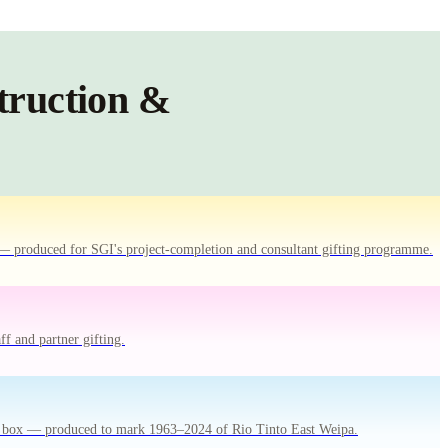
truction &
l — produced for SGI's project-completion and consultant gifting programme.
f and partner gifting.
ion box — produced to mark 1963–2024 of Rio Tinto East Weipa.