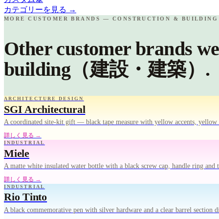
カテゴリーを見る
→
MORE CUSTOMER BRANDS — CONSTRUCTION & BUILD
Other customer brands we
building（建設・建築）.
ARCHITECTURE DESIGN
SGI Architectural
A coordinated site-kit gift — black tape measure with yellow accents, yello
詳しく見る →
INDUSTRIAL
Miele
A matte white insulated water bottle with a black screw cap, handle ring and
詳しく見る →
INDUSTRIAL
Rio Tinto
A black commemorative pen with silver hardware and a clear barrel section 