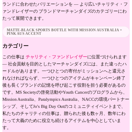
ランドに合わせたバリエーションを — より広い
チャリティ・フ
ァンドレイザー
の ブランドマーチャンダイズのカテゴリーにわ
たって展開できます。
MATTE-BLACK SPORTS BOTTLE WITH MISSION AUSTRALIA +
PINK AUS ACCENT
カテゴリー
この仕事は
チャリティ・ファンドレイザー
に位置づけられます
—
社会貢献を目的としたマーチャンダイズには、また違ったハ
ードルがあります。一つひとつの寄付がミッションへと還元さ
れなければならず、一つひとつのアイテムがキャンペーン終了
後も長くブランドの記憶を呼び起こす役割を担う必要があるの
です。MS Societyの啓発活動やYouth Cancerのプログラムから、
Mission Australia、Paralympics Australia、NACCの環境パートナー
シップ、そしてJo's Big Day Outのコミュニティイベントまで、
私たちのチャリティの仕事は、贈られた後も数ヶ月、数年にわ
たって大義のために役立ち続けるアイテムを中心としていま
す。