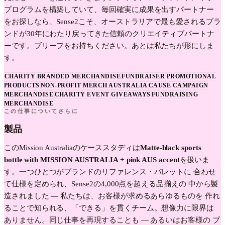
プログラムを構築していて、毎回確実に成果を出すパートナー
をお探しなら、Sense2こそ、オーストラリアで最も愛されるブラ
ンドが30年にわたり戻ってきた信頼のクリエイティブパートナ
ーです。ブリーフをお持ちください。あとは私たちが形にしま
す。
CHARITY BRANDED MERCHANDISE
FUNDRAISER PROMOTIONAL
PRODUCTS
NON-PROFIT MERCH AUSTRALIA
CAUSE CAMPAIGN
MERCHANDISE
CHARITY EVENT GIVEAWAYS
FUNDRAISING
MERCHANDISE
この仕事についてさらに
製品
この
Mission Australia
のケーススタディは
Matte-black sports
bottle with MISSION AUSTRALIA + pink AUS accent
を扱いま
す。一つひとつがブランドのリファレンス・パレットに 合わせ
て仕様を定められ、Sense2の4,000点を超える品揃えの 中から製
造されました — 私たちは、お客様が求めるあらゆるものを 作れ
ることで知られる、「できる」を貫くチーム。想像力に限界は
ありません。同じ仕事を再現することも — あるいはお客様の ブ