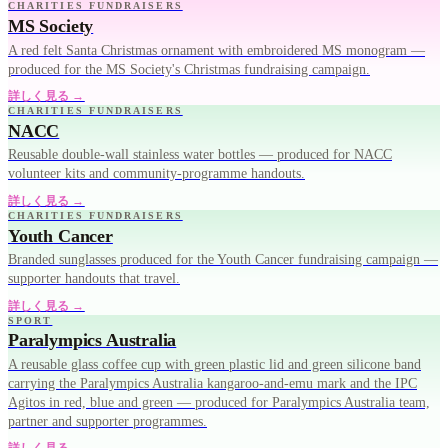
CHARITIES FUNDRAISERS
MS Society
A red felt Santa Christmas ornament with embroidered MS monogram —
produced for the MS Society's Christmas fundraising campaign.
詳しく見る →
CHARITIES FUNDRAISERS
NACC
Reusable double-wall stainless water bottles — produced for NACC
volunteer kits and community-programme handouts.
詳しく見る →
CHARITIES FUNDRAISERS
Youth Cancer
Branded sunglasses produced for the Youth Cancer fundraising campaign —
supporter handouts that travel.
詳しく見る →
SPORT
Paralympics Australia
A reusable glass coffee cup with green plastic lid and green silicone band
carrying the Paralympics Australia kangaroo-and-emu mark and the IPC
Agitos in red, blue and green — produced for Paralympics Australia team,
partner and supporter programmes.