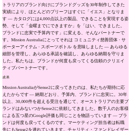
トラリアのブランド向けにブランドグッズを30年制作してきた
実績により、ほとんどのブリーフはすぐに「イエス」となりま
す — カタログには4,000点以上の製品、できることを実現する姿
勢、そして「金曜までにできますか」を「はい、できました。
ブランドに忠実で予算内です」に変える、そんなパートナーで
す。Mission Australiaにとってそれは コミュニティ慈善団体 · サ
ポーターアイテム · スポーツボトル を意味しました — あらゆる
細部を管理し、あらゆる承認を確認し、あらゆる納期を守りま
した。私たちは、ブランドが何度も戻ってくる信頼のクリエイ
ティブパートナーです。
成果
Mission AustraliaがSense2に戻ってきたのは、私たちが期待に応
えたからです — 納期どおり、予算内、ブランドに忠実に。30年
以上、30,000件を超える受注を通じて、オーストラリアの主要ブ
ランドはみないつかSense2に依頼してきました。数千人のお客様
による五つ星のGoogle評価も同じことを物語っています — ブラ
ンドは何度も戻ってくるのです。マーケティング担当者は転職
先にもSense2を連れていきます。チャリティ・ファンドレイザー