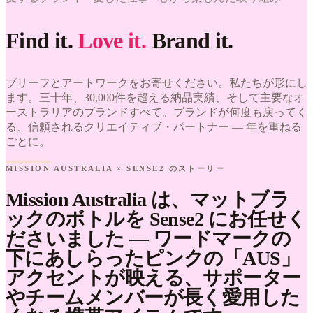
WORK
WE'VE
WORK
LOVED
Find it.
Love it.
Brand it.
WE'VE
Mission
LOVED
Australia
× Sense2.
Mission
Find it.
ブリーフとアートワークをお寄せください。私たちが形にし
Australia
Love it.
× Sense2.
ます。三十年、30,000件を超える納品実績、そして主要なオ
Brand it.
Find it.
ーストラリアのブランドすべて。ブランドが何度も戻ってく
Love it.
る、信頼されるクリエイティブ・パートナー — 年を重ねる
Brand it.
ごとに。
MISSION AUSTRALIA × SENSE2 のストーリー
Mission Australia は、マットブラ
ックのボトルを Sense2 にお任せく
ださいました — ワードマークの
下にあしらったピンクの「AUS」
アクセントが映える、サポーター
やチームメンバーが長く愛用した