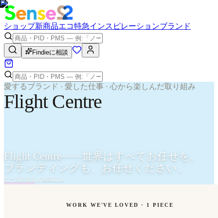
ショップ
新商品
エコ
特急
インスピレーション
ブランド
Findieに相談
愛するブランド · 愛した仕事 · 心から楽しんだ取り組み
Flight Centre
Flight Centre——世界はすべてお任せを。
ブランディングも、お任せください。
ケーススタディを読む
→
WORK WE'VE LOVED ·
1
PIECE