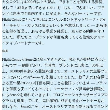
カタログには4,000点以上の製品、できることを実現する姿勢、
そして「金曜までにできますか」を「はい、できました。ブラ
ンドに忠実で予算内です」に変える、そんなパートナーです。
Flight Centreにとってそれは コンサルタントネットワーク · デイ
リーキャリー · ガラスに映えるレッド を意味しました — あらゆ
る細部を管理し、あらゆる承認を確認し、あらゆる納期を守り
ました。私たちは、ブランドが何度も戻ってくる信頼のクリエ
イティブパートナーです。
成果
Flight CentreがSense2に戻ってきたのは、私たちが期待に応えた
からです — 納期どおり、予算内、ブランドに忠実に。30年以
上、30,000件を超える受注を通じて、オーストラリアの主要ブラ
ンドはみないつかSense2に依頼してきました。数千人のお客様に
よる五つ星のGoogle評価も同じことを物語っています — ブラン
ドは何度も戻ってくるのです。マーケティング担当者は転職先
にもSense2を連れていきます。プロフェッショナルサービスプロ
グラムを構築していて、毎回確実に成果を出すパートナーをお
探しなら、Sense2こそ、オーストラリアで最も愛されるブランド