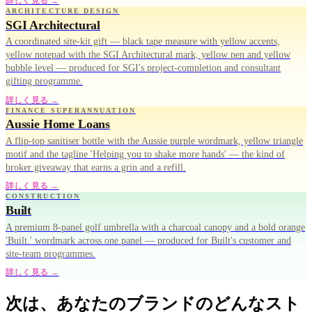
詳しく見る →
ARCHITECTURE DESIGN
SGI Architectural
A coordinated site-kit gift — black tape measure with yellow accents,
yellow notepad with the SGI Architectural mark, yellow pen and yellow
bubble level — produced for SGI's project-completion and consultant
gifting programme.
詳しく見る →
FINANCE SUPERANNUATION
Aussie Home Loans
A flip-top sanitiser bottle with the Aussie purple wordmark, yellow triangle
motif and the tagline 'Helping you to shake more hands' — the kind of
broker giveaway that earns a grin and a refill.
詳しく見る →
CONSTRUCTION
Built
A premium 8-panel golf umbrella with a charcoal canopy and a bold orange
'Built.' wordmark across one panel — produced for Built's customer and
site-team programmes.
詳しく見る →
次は、あなたのブランドのどんなスト