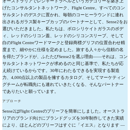
オーストラリアでレジャートラベルというカテゴリーを築き上
げたコンサルタントネットワーク、Flight Centre。すべてのコン
サルタントのデスクに置かれ、毎朝のコーヒーラウンドに連れ
出されるガラス製キープカップのパートナーとして、Sense2をお
選びいただきました。私たちは、ボロシリケイトガラスのボデ
ィ、レッドのシリコン蓋、レッドのシリコンスリーブ、そして
白のFlight Centreワードマークと登録商標グリフの位置合わせ精
度まで、細やかに仕様を定めました。旅する人々から信頼の名
を得たブランドが、ふたたびSense2を選ぶ理由——それは、コン
サルタントネットワークが求めるのと同じ基準で、私たちが応
え続けているからです。30年にわたるできるを実現する製造
力、4,000点以上の製品を擁するカタログ、そしてマーケティン
グチームが転職先にも連れていきたくなる、そんなパートナー
でありたいと願っています。
アプローチ
Sense2はFlight Centreのブリーフを簡単にしました。オーストラ
リアのブランド向けにブランドグッズを30年制作してきた実績
により、ほとんどのブリーフはすぐに「イエス」となります —