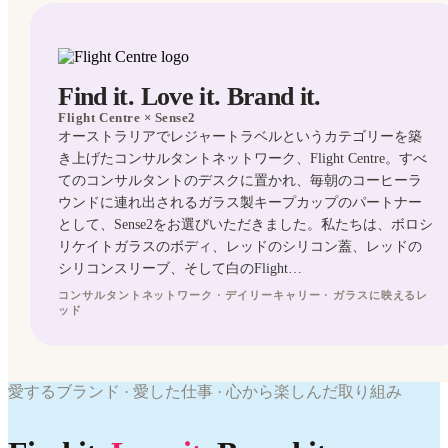
Find it. Love it. Brand it.
Flight Centre
× Sense2
オーストラリアでレジャートラベルというカテゴリーを築
き上げたコンサルタントネットワーク、Flight Centre。すべ
てのコンサルタントのデスクに置かれ、毎朝のコーヒーラ
ウンドに連れ出されるガラス製キープカップのパートナー
として、Sense2をお選びいただきました。私たちは、ボロシ
リケイトガラスのボディ、レッドのシリコン蓋、レッドの
シリコンスリーブ、そして白のFlight…
コンサルタントネットワーク · デイリーキャリー · ガラスに映えるレ
ッド
GLASSWARE
WORK
愛するブランド · 愛した仕事 · 心から楽しんだ取り組み
WE'VE
WORK
LOVED
WE'VE
Flight