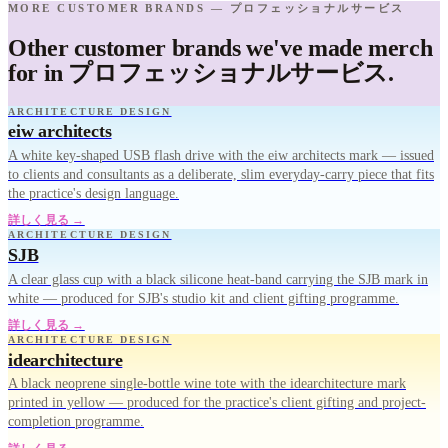
MORE CUSTOMER BRANDS — プロフェッショナルサービス
Other customer brands we've made merch
for in プロフェッショナルサービス.
ARCHITECTURE DESIGN
eiw architects
A white key-shaped USB flash drive with the eiw architects mark — issued
to clients and consultants as a deliberate, slim everyday-carry piece that fits
the practice's design language.
詳しく見る →
ARCHITECTURE DESIGN
SJB
A clear glass cup with a black silicone heat-band carrying the SJB mark in
white — produced for SJB's studio kit and client gifting programme.
詳しく見る →
ARCHITECTURE DESIGN
idearchitecture
A black neoprene single-bottle wine tote with the idearchitecture mark
printed in yellow — produced for the practice's client gifting and project-
completion programme.