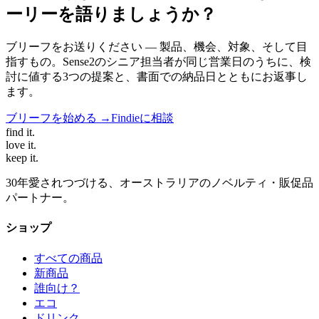
ーリーを語りましょうか？
ブリーフをお送りください — 製品、機会、対象、そして目
指すもの。Sense2のシニア担当者が同じ営業日のうちに、検
討に値する3つの提案と、書面での納品日とともにお返事し
ます。
ブリーフを始める →
Findieに相談
find
it.
love
it.
keep
it.
30年愛されつづける、オーストラリアのノベルティ・販促品
パートナー。
ショップ
すべての商品
新商品
誰向け？
エコ
ドリンク