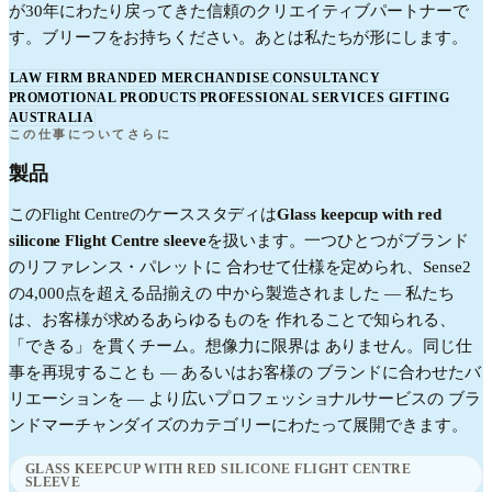
が30年にわたり戻ってきた信頼のクリエイティブパートナーで
す。ブリーフをお持ちください。あとは私たちが形にします。
LAW FIRM BRANDED MERCHANDISE
CONSULTANCY
PROMOTIONAL PRODUCTS
PROFESSIONAL SERVICES GIFTING
AUSTRALIA
この仕事についてさらに
製品
この
Flight Centre
のケーススタディは
Glass keepcup with red
silicone Flight Centre sleeve
を扱います。一つひとつがブランド
のリファレンス・パレットに 合わせて仕様を定められ、Sense2
の4,000点を超える品揃えの 中から製造されました — 私たち
は、お客様が求めるあらゆるものを 作れることで知られる、
「できる」を貫くチーム。想像力に限界は ありません。同じ仕
事を再現することも — あるいはお客様の ブランドに合わせたバ
リエーションを — より広い
プロフェッショナルサービス
の ブラ
ンドマーチャンダイズのカテゴリーにわたって展開できます。
GLASS KEEPCUP WITH RED SILICONE FLIGHT CENTRE
SLEEVE