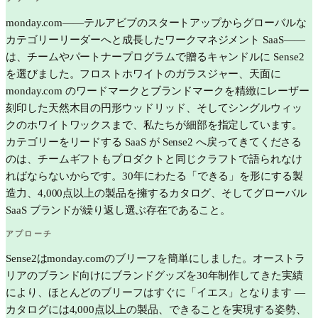
monday.com——テルアビブのスタートアップからグローバルな
カテゴリーリーダーへと成長したワークマネジメント SaaS——
は、チームやパートナープログラムで贈るキャンドルに Sense2
を選びました。フロストホワイトのガラスジャー、天面に
monday.com のワードマークとブランドマークを精緻にレーザー
刻印した天然木目の円形ウッドリッド、そしてシングルウィッ
クのホワイトワックスまで、私たちが細部を指定しています。
カテゴリーをリードする SaaS が Sense2 へ戻ってきてくださる
のは、チームギフトもプロダクトと同じクラフトで語られなけ
ればならないからです。30年にわたる「できる」を形にする製
造力、4,000点以上の製品を擁するカタログ、そしてグローバル
SaaS ブランドが繰り返し選ぶ存在であること。
アプローチ
Sense2はmonday.comのブリーフを簡単にしました。オーストラ
リアのブランド向けにブランドグッズを30年制作してきた実績
により、ほとんどのブリーフはすぐに「イエス」となります —
カタログには4,000点以上の製品、できることを実現する姿勢、