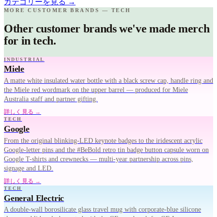
カテゴリーを見る
→
MORE CUSTOMER BRANDS — TECH
Other customer brands we've made merch
for in tech.
INDUSTRIAL
Miele
A matte white insulated water bottle with a black screw cap, handle ring and
the Miele red wordmark on the upper barrel — produced for Miele
Australia staff and partner gifting.
詳しく見る →
TECH
Google
From the original blinking-LED keynote badges to the iridescent acrylic
Google-letter pins and the #BeBold retro tin badge button capsule worn on
Google T-shirts and crewnecks — multi-year partnership across pins,
signage and LED.
詳しく見る →
TECH
General Electric
A double-wall borosilicate glass travel mug with corporate-blue silicone