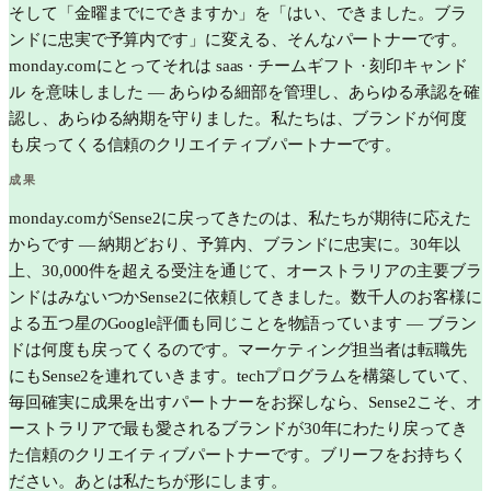
そして「金曜までにできますか」を「はい、できました。ブラ
ンドに忠実で予算内です」に変える、そんなパートナーです。
monday.comにとってそれは saas · チームギフト · 刻印キャンド
ル を意味しました — あらゆる細部を管理し、あらゆる承認を確
認し、あらゆる納期を守りました。私たちは、ブランドが何度
も戻ってくる信頼のクリエイティブパートナーです。
成果
monday.comがSense2に戻ってきたのは、私たちが期待に応えた
からです — 納期どおり、予算内、ブランドに忠実に。30年以
上、30,000件を超える受注を通じて、オーストラリアの主要ブラ
ンドはみないつかSense2に依頼してきました。数千人のお客様に
よる五つ星のGoogle評価も同じことを物語っています — ブラン
ドは何度も戻ってくるのです。マーケティング担当者は転職先
にもSense2を連れていきます。techプログラムを構築していて、
毎回確実に成果を出すパートナーをお探しなら、Sense2こそ、オ
ーストラリアで最も愛されるブランドが30年にわたり戻ってき
た信頼のクリエイティブパートナーです。ブリーフをお持ちく
ださい。あとは私たちが形にします。