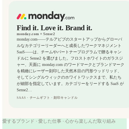
Find it. Love it. Brand it.
monday.com
× Sense2
monday.com——テルアビブのスタートアップからグローバ
ルなカテゴリーリーダーへと成長したワークマネジメント
SaaS——は、チームやパートナープログラムで贈るキャン
ドルに Sense2 を選びました。フロストホワイトのガラスジ
ャー、天面に monday.com のワードマークとブランドマーク
を精緻にレーザー刻印した天然木目の円形ウッドリッド、
そしてシングルウィックのホワイトワックスまで、私たち
が細部を指定しています。カテゴリーをリードする SaaS が
Sense2…
SAAS · チームギフト · 刻印キャンドル
CANDLES
WORK
WE'VE
WORK
LOVED
WE'VE
愛するブランド · 愛した仕事 · 心から楽しんだ取り組み
LOVED
monday.com