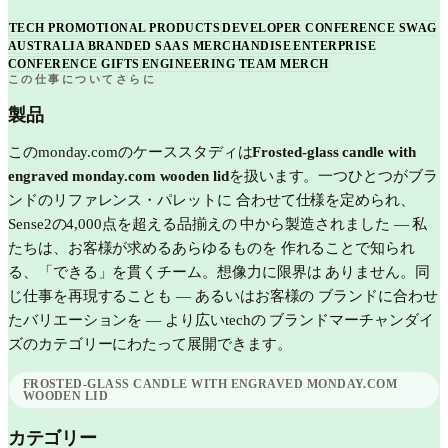
TECH PROMOTIONAL PRODUCTS
DEVELOPER CONFERENCE SWAG
AUSTRALIA
BRANDED SAAS MERCHANDISE
ENTERPRISE
CONFERENCE GIFTS
ENGINEERING TEAM MERCH
この仕事についてさらに
製品
この
monday.com
のケーススタディは
Frosted-glass candle with
engraved monday.com wooden lid
を扱います。一つひとつがブラ
ンドのリファレンス・パレットに 合わせて仕様を定められ、
Sense2の4,000点を超える品揃えの 中から製造されました — 私
たちは、お客様が求めるあらゆるものを 作れることで知られ
る、「できる」を貫くチーム。想像力に限界は ありません。同
じ仕事を再現することも — あるいはお客様の ブランドに合わせ
たバリエーションを — より広い
tech
の ブランドマーチャンダイ
ズのカテゴリーにわたって展開できます。
FROSTED-GLASS CANDLE WITH ENGRAVED MONDAY.COM
WOODEN LID
カテゴリー