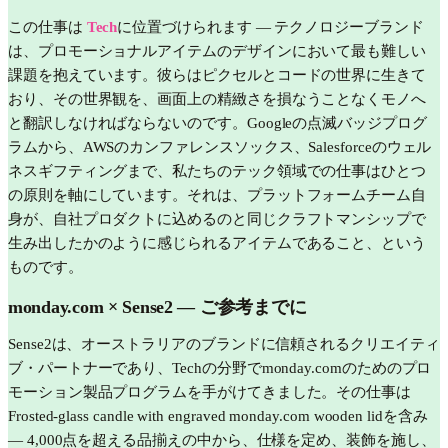
この仕事は
Tech
に位置づけられます —
テクノロジーブランド
は、プロモーショナルアイテムのデザインにおいて最も難しい
課題を抱えています。彼らはピクセルとコードの世界に生きて
おり、その世界観を、画面上の精緻さを損なうことなくモノへ
と翻訳しなければならないのです。Googleの点滅バッジプログ
ラムから、AWSのカンファレンスソックス、Salesforceのウェル
ネスギフティングまで、私たちのテック領域での仕事はひとつ
の原則を軸にしています。それは、プラットフォームチーム自
身が、自社プロダクトに込めるのと同じクラフトマンシップで
生み出したかのように感じられるアイテムであること、という
ものです。
monday.com
× Sense2 —
ご参考までに
Sense2は、オーストラリアのブランドに信頼されるクリエイティ
ブ・パートナーであり、Techの分野でmonday.comのためのプロ
モーション製品プログラムを手がけてきました。その仕事は
Frosted-glass candle with engraved monday.com wooden lidを含み
— 4,000点を超える品揃えの中から、仕様を定め、装飾を施し、