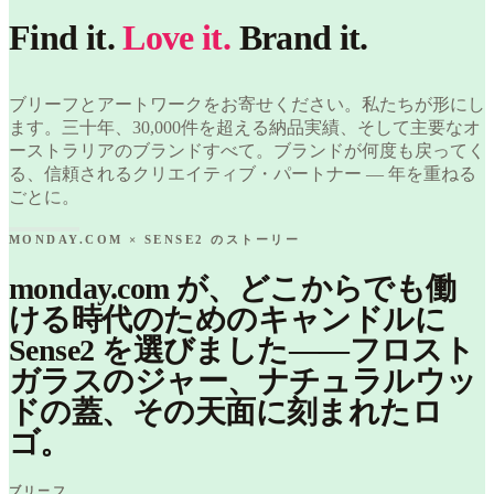
× Sense2.
monday.com
Find it.
Find it.
Love it.
Brand it.
× Sense2.
Love it.
Find it.
Brand it.
Love it.
Brand it.
ブリーフとアートワークをお寄せください。私たちが形にし
ます。三十年、30,000件を超える納品実績、そして主要なオ
ーストラリアのブランドすべて。ブランドが何度も戻ってく
る、信頼されるクリエイティブ・パートナー — 年を重ねる
ごとに。
MONDAY.COM × SENSE2 のストーリー
monday.com が、どこからでも働
ける時代のためのキャンドルに
Sense2 を選びました——フロスト
ガラスのジャー、ナチュラルウッ
ドの蓋、その天面に刻まれたロ
ゴ。
ブリーフ