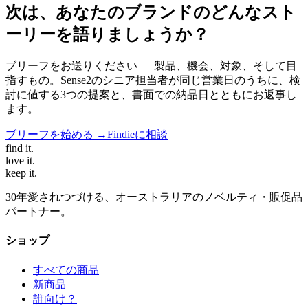
次は、あなたのブランドのどんなスト
ーリーを語りましょうか？
ブリーフをお送りください — 製品、機会、対象、そして目
指すもの。Sense2のシニア担当者が同じ営業日のうちに、検
討に値する3つの提案と、書面での納品日とともにお返事し
ます。
ブリーフを始める →
Findieに相談
find
it.
love
it.
keep
it.
30年愛されつづける、オーストラリアのノベルティ・販促品
パートナー。
ショップ
すべての商品
新商品
誰向け？