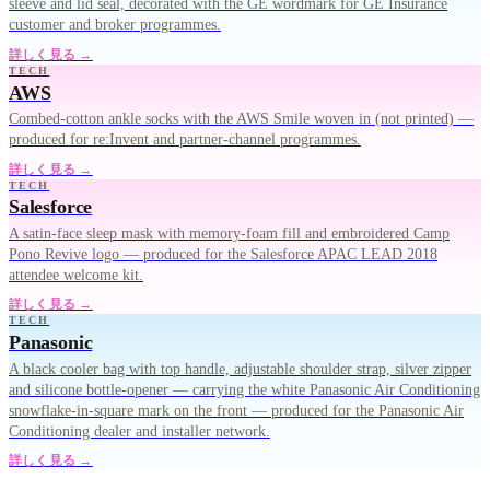
sleeve and lid seal, decorated with the GE wordmark for GE Insurance
customer and broker programmes.
詳しく見る →
TECH
AWS
Combed-cotton ankle socks with the AWS Smile woven in (not printed) —
produced for re:Invent and partner-channel programmes.
詳しく見る →
TECH
Salesforce
A satin-face sleep mask with memory-foam fill and embroidered Camp
Pono Revive logo — produced for the Salesforce APAC LEAD 2018
attendee welcome kit.
詳しく見る →
TECH
Panasonic
A black cooler bag with top handle, adjustable shoulder strap, silver zipper
and silicone bottle-opener — carrying the white Panasonic Air Conditioning
snowflake-in-square mark on the front — produced for the Panasonic Air
Conditioning dealer and installer network.
詳しく見る →