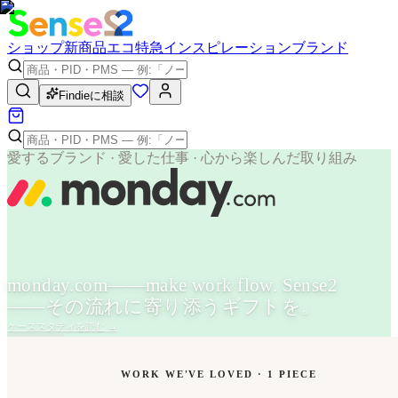
ショップ
新商品
エコ
特急
インスピレーション
ブランド
Findieに相談
愛するブランド · 愛した仕事 · 心から楽しんだ取り組み
monday.com——make work flow. Sense2
——その流れに寄り添うギフトを。
ケーススタディを読む
→
WORK WE'VE LOVED ·
1
PIECE