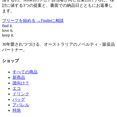
討に値する3つの提案と、書面での納品日とともにお返事し
ます。
ブリーフを始める →
Findieに相談
find
it.
love
it.
keep
it.
30年愛されつづける、オーストラリアのノベルティ・販促品
パートナー。
ショップ
すべての商品
新商品
誰向け？
エコ
ドリンク
バッグ
アパレル
特急