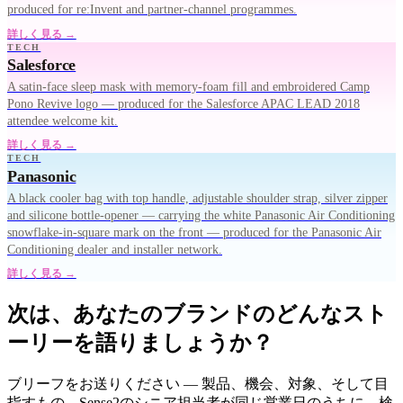
produced for re:Invent and partner-channel programmes.
詳しく見る →
TECH
Salesforce
A satin-face sleep mask with memory-foam fill and embroidered Camp
Pono Revive logo — produced for the Salesforce APAC LEAD 2018
attendee welcome kit.
詳しく見る →
TECH
Panasonic
A black cooler bag with top handle, adjustable shoulder strap, silver zipper
and silicone bottle-opener — carrying the white Panasonic Air Conditioning
snowflake-in-square mark on the front — produced for the Panasonic Air
Conditioning dealer and installer network.
詳しく見る →
次は、あなたのブランドのどんなスト
ーリーを語りましょうか？
ブリーフをお送りください — 製品、機会、対象、そして目
指すもの。Sense2のシニア担当者が同じ営業日のうちに、検