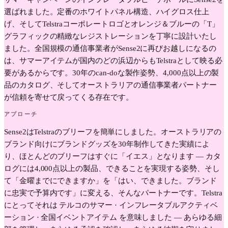
選ばれました。定番のホワイトパネル構造、ハイグロス仕上
げ、そしてTelstraコーポレートロゴとオレンジ＆ブルーの「T」
グラフィックの精緻なレジストレーションを丁寧に設計いたし
ました。全国規模の通信事業者がSense2に再びお越しになるの
は、サマーアイテムが国内のどの浜辺からもTelstraとして映る必
要があるからです。30年のcan-doな製作姿勢、4,000点以上の製
品のカタログ、そしてオーストラリアの通信事業者パートナー
が信頼を寄せて戻ってくる存在です。
アプローチ
Sense2はTelstraのブリーフを簡単にしました。オーストラリアの
ブランド向けにブランドグッズを30年制作してきた実績によ
り、ほとんどのブリーフはすぐに「イエス」となります — カタ
ログには4,000点以上の製品、できることを実現する姿勢、そし
て「金曜までにできますか」を「はい、できました。ブランド
に忠実で予算内です」に変える、そんなパートナーです。Telstra
にとってそれは テルコのサマー · インフレータブルアクティベ
ーション · 全国イベントアイテム を意味しました — あらゆる細