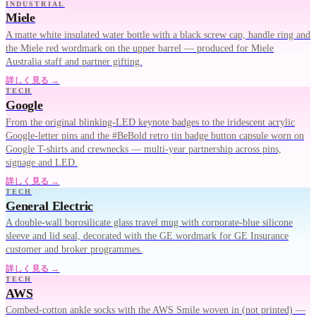
INDUSTRIAL
Miele
A matte white insulated water bottle with a black screw cap, handle ring and
the Miele red wordmark on the upper barrel — produced for Miele
Australia staff and partner gifting.
詳しく見る →
TECH
Google
From the original blinking-LED keynote badges to the iridescent acrylic
Google-letter pins and the #BeBold retro tin badge button capsule worn on
Google T-shirts and crewnecks — multi-year partnership across pins,
signage and LED.
詳しく見る →
TECH
General Electric
A double-wall borosilicate glass travel mug with corporate-blue silicone
sleeve and lid seal, decorated with the GE wordmark for GE Insurance
customer and broker programmes.
詳しく見る →
TECH
AWS
Combed-cotton ankle socks with the AWS Smile woven in (not printed) —