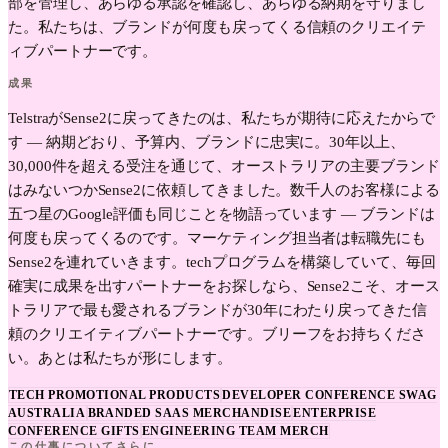
部を管理し、あらゆる承認を確認し、あらゆる納期を守りまし
た。私たちは、ブランドが何度も戻ってくる信頼のクリエイテ
ィブパートナーです。
成果
TelstraがSense2に戻ってきたのは、私たちが期待に応えたからで
す — 納期どおり、予算内、ブランドに忠実に。30年以上、
30,000件を超える受注を通じて、オーストラリアの主要ブランド
はみないつかSense2に依頼してきました。数千人のお客様による
五つ星のGoogle評価も同じことを物語っています — ブランドは
何度も戻ってくるのです。マーケティング担当者は転職先にも
Sense2を連れていきます。techプログラムを構築していて、毎回
確実に成果を出すパートナーをお探しなら、Sense2こそ、オース
トラリアで最も愛されるブランドが30年にわたり戻ってきた信
頼のクリエイティブパートナーです。ブリーフをお持ちくださ
い。あとは私たちが形にします。
TECH PROMOTIONAL PRODUCTS
DEVELOPER CONFERENCE SWAG
AUSTRALIA
BRANDED SAAS MERCHANDISE
ENTERPRISE
CONFERENCE GIFTS
ENGINEERING TEAM MERCH
この仕事についてさらに