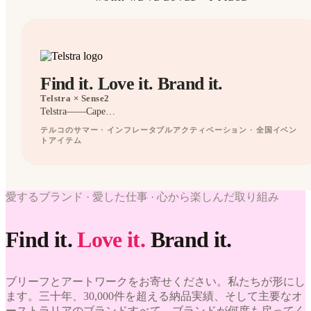
Find it. Love it. Brand it.
Telstra
× Sense2
Telstra——Cape…
テルコのサマー · インフレータブルアクティベーション · 全国イベン
トアイテム
BRANDED
WORK
愛するブランド · 愛した仕事 · 心から楽しんだ取り組み
WE'VE
WORK
LOVED
WE'VE
Find it.
Love it.
Brand it.
Telstra ×
LOVED
Sense2.
Find it.
Telstra ×
Love it.
Sense2.
Brand it.
ブリーフとアートワークをお寄せください。私たちが形にし
Find it.
Love it.
ます。三十年、30,000件を超える納品実績、そして主要なオ
Brand it.
ーストラリアのブランドすべて。ブランドが何度も戻ってく