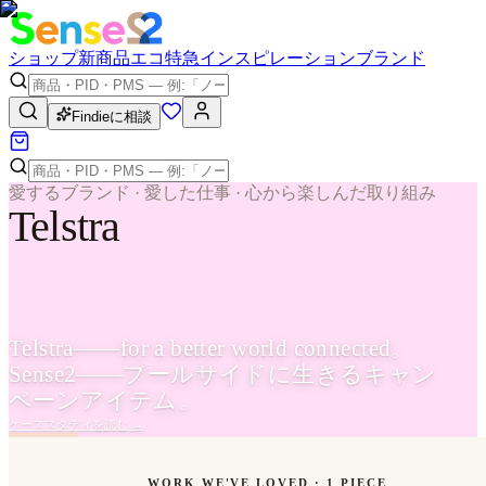
ショップ
新商品
エコ
特急
インスピレーション
ブランド
Findieに相談
愛するブランド · 愛した仕事 · 心から楽しんだ取り組み
Telstra
Telstra——for a better world connected。
Sense2——プールサイドに生きるキャン
ペーンアイテム。
ケーススタディを読む
→
WORK WE'VE LOVED ·
1
PIECE