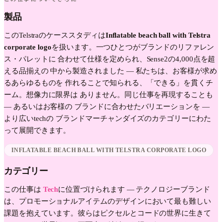
製品
この
Telstra
のケーススタディは
Inflatable beach ball with Telstra
corporate logo
を扱います。一つひとつがブランドのリファレン
ス・パレットに 合わせて仕様を定められ、Sense2の4,000点を超
える品揃えの 中から製造されました — 私たちは、お客様が求め
るあらゆるものを 作れることで知られる、「できる」を貫くチ
ーム。想像力に限界は ありません。同じ仕事を再現することも
— あるいはお客様の ブランドに合わせたバリエーションを —
より広い
tech
の ブランドマーチャンダイズのカテゴリーにわた
って展開できます。
INFLATABLE BEACH BALL WITH TELSTRA CORPORATE LOGO
カテゴリー
この仕事は
Tech
に位置づけられます —
テクノロジーブランド
は、プロモーショナルアイテムのデザインにおいて最も難しい
課題を抱えています。彼らはピクセルとコードの世界に生きて