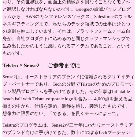
おり、その世界観を、画面上の精緻さを損なうことなくモノへ
と翻訳しなければならないのです。Googleの点滅バッジプログ
ラムから、AWSのカンファレンスソックス、Salesforceのウェル
ネスギフティングまで、私たちのテック領域での仕事はひとつ
の原則を軸にしています。それは、プラットフォームチーム自
身が、自社プロダクトに込めるのと同じクラフトマンシップで
生み出したかのように感じられるアイテムであること、という
ものです。
Telstra
× Sense2 —
ご参考までに
Sense2は、オーストラリアのブランドに信頼されるクリエイティ
ブ・パートナーであり、Techの分野でTelstraのためのプロモーシ
ョン製品プログラムを手がけてきました。その仕事はInflatable
beach ball with Telstra corporate logoを含み — 4,000点を超える品
揃えの中から、仕様を定め、装飾を施し、製造したものです。
想像力に限界のない、「できる」を貫くチームによって。
Telstraのプログラムは、Sense2が三十年にわたりオーストラリア
のブランド向けに手がけてきた、数十にのぼるTechマーチャン