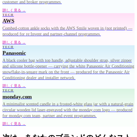
customer and broker programmes.
詳しく見る →
TECH
AWS
Combed-cotton ankle socks with the AWS Smile woven in (not printed) —
produced for re:Invent and partner-channel programmes.
詳しく見る →
TECH
Panasonic
A black cooler bag with top handle, adjustable shoulder strap, silver zipper
and silicone bottle-opener — carrying the white Panasonic Air Conditioning
snowflake-in-square mark on the front — produced for the Panasonic Air
Conditioning dealer and installer network.
詳しく見る →
TECH
monday.com
A minimalist scented candle in a frosted-white glass jar with a natural-grain
circular wooden lid laser-engraved with the monday.com logo — produced
for monday.com team, partner and event programmes.
詳しく見る →