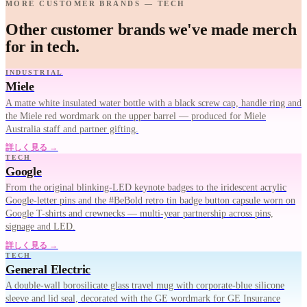
MORE CUSTOMER BRANDS — TECH
Other customer brands we've made merch
for in tech.
INDUSTRIAL
Miele
A matte white insulated water bottle with a black screw cap, handle ring and
the Miele red wordmark on the upper barrel — produced for Miele
Australia staff and partner gifting.
詳しく見る →
TECH
Google
From the original blinking-LED keynote badges to the iridescent acrylic
Google-letter pins and the #BeBold retro tin badge button capsule worn on
Google T-shirts and crewnecks — multi-year partnership across pins,
signage and LED.
詳しく見る →
TECH
General Electric
A double-wall borosilicate glass travel mug with corporate-blue silicone
sleeve and lid seal, decorated with the GE wordmark for GE Insurance