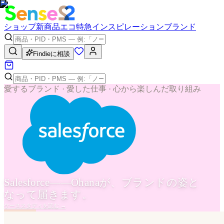
ショップ
新商品
エコ
特急
インスピレーション
ブランド
Findieに相談
愛するブランド · 愛した仕事 · 心から楽しんだ取り組み
Salesforce——Ohanaが、ブランドの姿と
なって届きます。
ケーススタディを読む
→