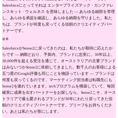
Salesforceにとってそれは エンタープライズテック · カンファレ
ンスキット · ウェルネス を意味しました — あらゆる細部を管理
し、あらゆる承認を確認し、あらゆる納期を守りました。私た
ちは、ブランドが何度も戻ってくる信頼のクリエイティブパー
トナーです。
成果
SalesforceがSense2に戻ってきたのは、私たちが期待に応えたか
らです — 納期どおり、予算内、ブランドに忠実に。30年以上、
30,000件を超える受注を通じて、オーストラリアの主要ブランド
はみないつかSense2に依頼してきました。数千人のお客様による
五つ星のGoogle評価も同じことを物語っています — ブランドは
何度も戻ってくるのです。マーケティング担当者は転職先にも
Sense2を連れていきます。techプログラムを構築していて、毎回
確実に成果を出すパートナーをお探しなら、Sense2こそ、オース
トラリアで最も愛されるブランドが30年にわたり戻ってきた信
頼のクリエイティブパートナーです。ブリーフをお持ちくださ
い。あとは私たちが形にします。