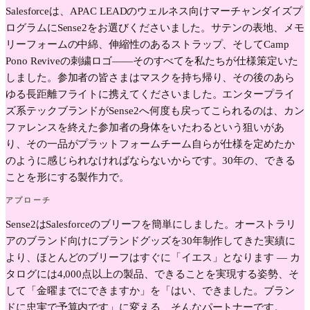
Salesforceは、APAC LEADのウェルネス向けマーチャンダイズプ
ログラムにSense2をお選びくださいました。サテンの表地、メモ
リーフォームの中綿、伸縮性のあるストラップ、そしてCamp
Pono Reviveの刺繍ロゴ——そのすべてを私たちが仕様策定いた
しました。参加者の皆さまはマスクを持ち帰り、その後のあら
ゆる長距離フライトに携えてくださいました。エンタープライ
ズ系テックブランドがSense2へ何度も戻ってこられるのは、カン
ファレンスを終えた参加者の身体をいたわるという狙いがあ
り、その一品がプラットフォームチーム自らが仕様を定めたか
のように感じられなければならないからです。30年の、できる
ことを形にする製作力で。
アプローチ
Sense2はSalesforceのブリーフを簡単にしました。オーストラリ
アのブランド向けにブランドグッズを30年制作してきた実績に
より、ほとんどのブリーフはすぐに「イエス」となります — カ
タログには4,000点以上の製品、できることを実現する姿勢、そ
して「金曜までにできますか」を「はい、できました。ブラン
ドに忠実で予算内です」に変える、そんなパートナーです。