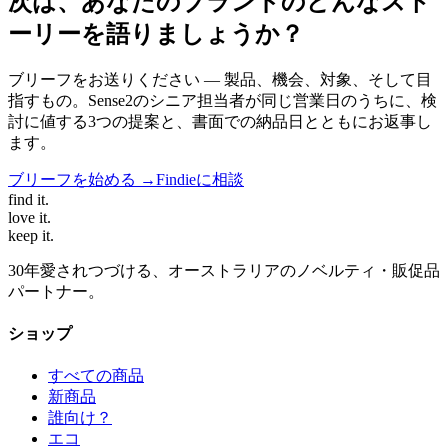
次は、あなたのブランドのどんなスト
ーリーを語りましょうか？
ブリーフをお送りください — 製品、機会、対象、そして目
指すもの。Sense2のシニア担当者が同じ営業日のうちに、検
討に値する3つの提案と、書面での納品日とともにお返事し
ます。
ブリーフを始める →
Findieに相談
find
it.
love
it.
keep
it.
30年愛されつづける、オーストラリアのノベルティ・販促品
パートナー。
ショップ
すべての商品
新商品
誰向け？
エコ