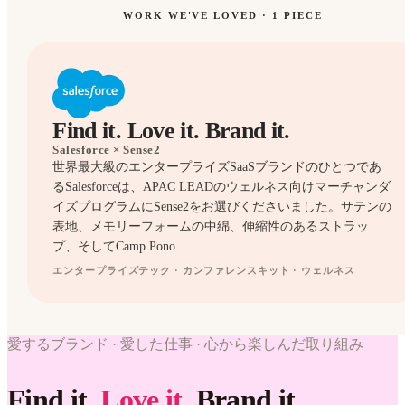
WORK WE'VE LOVED ·
1
PIECE
Find it. Love it. Brand it.
Salesforce
× Sense2
世界最大級のエンタープライズSaaSブランドのひとつであ
るSalesforceは、APAC LEADのウェルネス向けマーチャンダ
イズプログラムにSense2をお選びくださいました。サテンの
表地、メモリーフォームの中綿、伸縮性のあるストラッ
プ、そしてCamp Pono…
EYE
エンタープライズテック · カンファレンスキット · ウェルネス
MASKS
WORK
WE'VE
愛するブランド · 愛した仕事 · 心から楽しんだ取り組み
WORK
LOVED
WE'VE
Salesforce
LOVED
Find it.
Love it.
Brand it.
× Sense2.