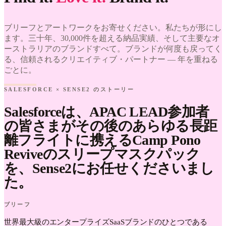
Salesforce
Find it.
Love it.
× Sense2.
Brand it.
Find it.
ブリーフとアートワークをお寄せください。私たちが形にし
Love it.
ます。三十年、30,000件を超える納品実績、そして主要なオ
Brand it.
ーストラリアのブランドすべて。ブランドが何度も戻ってく
る、信頼されるクリエイティブ・パートナー — 年を重ねる
ごとに。
SALESFORCE × SENSE2 のストーリー
Salesforceは、APAC LEAD参加者
の皆さまがその後のあらゆる長距
離フライトに携えるCamp Pono
Reviveのスリープマスクパック
を、Sense2にお任せくださいまし
た。
ブリーフ
世界最大級のエンタープライズSaaSブランドのひとつである