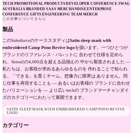
TECH PROMOTIONAL PRODUCTS
DEVELOPER CONFERENCE SWAG
AUSTRALIA
BRANDED SAAS MERCHANDISE
ENTERPRISE
CONFERENCE GIFTS
ENGINEERING TEAM MERCH
この仕事についてさらに
製品
この
Salesforce
のケーススタディは
Satin sleep mask with
embroidered Camp Pono Revive logo
を扱います。一つひとつが
ブランドのリファレンス・パレットに 合わせて仕様を定めら
れ、Sense2の4,000点を超える品揃えの 中から製造されました —
私たちは、お客様が求めるあらゆるものを 作れることで知られ
る、「できる」を貫くチーム。想像力に限界は ありません。同
じ仕事を再現することも — あるいはお客様の ブランドに合わせ
たバリエーションを — より広い
tech
の ブランドマーチャンダイ
ズのカテゴリーにわたって展開できます。
SATIN SLEEP MASK WITH EMBROIDERED CAMP PONO REVIVE
LOGO
カテゴリー