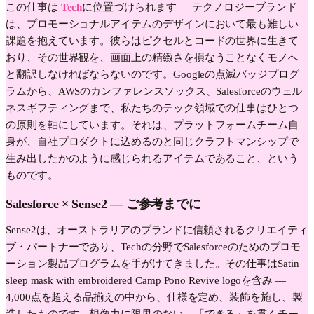
この仕事は
Tech
に位置づけられます —
テクノロジーブランド
は、プロモーショナルアイテムのデザインにおいて最も難しい
課題を抱えています。彼らはピクセルとコードの世界に生きて
おり、その世界観を、画面上の精緻さを損なうことなくモノへ
と翻訳しなければならないのです。Googleの点滅バッジプログ
ラムから、AWSのカンファレンスソックス、Salesforceのウェル
ネスギフティングまで、私たちのテック領域での仕事はひとつ
の原則を軸にしています。それは、プラットフォームチーム自
身が、自社プロダクトに込めるのと同じクラフトマンシップで
生み出したかのように感じられるアイテムであること、という
ものです。
Salesforce
× Sense2 —
ご参考までに
Sense2は、オーストラリアのブランドに信頼されるクリエイティ
ブ・パートナーであり、Techの分野でSalesforceのためのプロモ
ーション製品プログラムを手がけてきました。その仕事はSatin
sleep mask with embroidered Camp Pono Revive logoを含み —
4,000点を超える品揃えの中から、仕様を定め、装飾を施し、製
造したものです。想像力に限界のない、「できる」を貫くチー