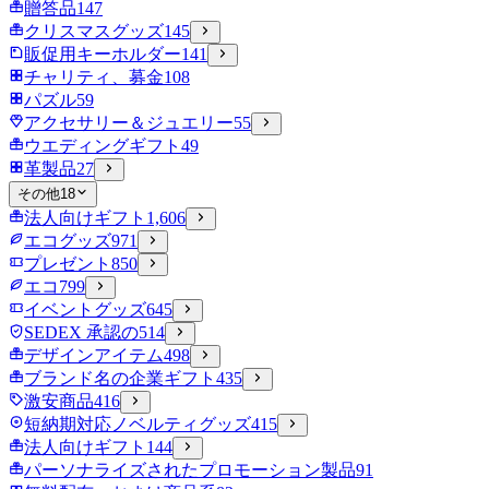
贈答品
147
クリスマスグッズ
145
販促用キーホルダー
141
チャリティ、募金
108
パズル
59
アクセサリー＆ジュエリー
55
ウエディングギフト
49
革製品
27
その他
18
法人向けギフト
1,606
エコグッズ
971
プレゼント
850
エコ
799
イベントグッズ
645
SEDEX 承認の
514
デザインアイテム
498
ブランド名の企業ギフト
435
激安商品
416
短納期対応ノベルティグッズ
415
法人向けギフト
144
パーソナライズされたプロモーション製品
91