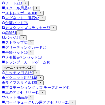
ノート
223
スクール用品
143
ストレスボール
108
マグネット、磁石
92
付箋パッド
76
カスタマイズステッカー
53
鉛筆
51
バッジ
41
ストラップ
32
グリーティングカード
25
手帳セット
16
メモ帳&ペンセット
13
トランプ、カードゲーム
10
ホーム・キッチン
11
キッチン用品
169
ピクニック用品
148
ライフスタイル
135
プロモーショングッズ チーズボード
41
車のアクセサリー
41
ペット用品
39
バーベキューグリル用アクセサリー
21