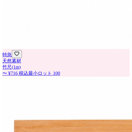
特急
天然素材
竹尺(1m)
〜
¥716
税込
最小ロット
100