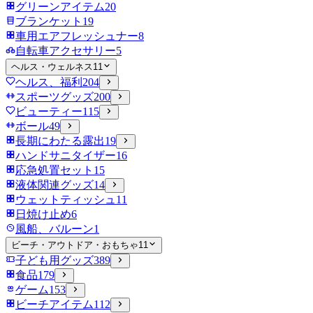
グリーンアイテム
20
ブランケット
19
車用エアフレッシュナー
8
自転車アクセサリー
5
ヘルス・ウェルネス
11
ヘルス、福利
204
スポーツグッズ
200
ビューティー
115
ボール
49
長期にわたる露出
19
ハンドサニタイザー
16
応急処置セット
15
液体関連グッズ
14
ウェットティッシュ
11
日焼け止め
6
風船、バルーン
1
ビーチ・アウトドア・おもちゃ
11
子ども用グッズ
389
食品
179
ゲーム
153
ビーチアイテム
112