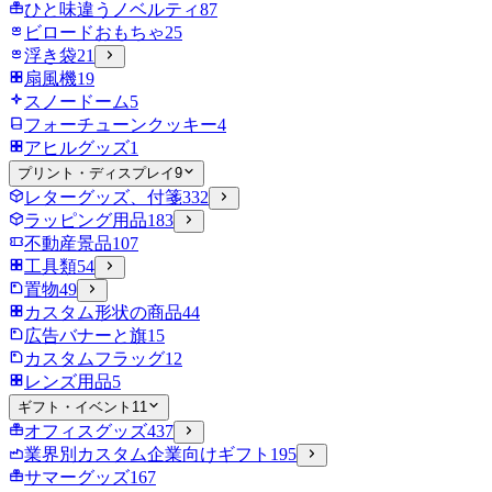
ひと味違うノベルティ
87
ビロードおもちゃ
25
浮き袋
21
扇風機
19
スノードーム
5
フォーチューンクッキー
4
アヒルグッズ
1
プリント・ディスプレイ
9
レターグッズ、付箋
332
ラッピング用品
183
不動産景品
107
工具類
54
置物
49
カスタム形状の商品
44
広告バナーと旗
15
カスタムフラッグ
12
レンズ用品
5
ギフト・イベント
11
オフィスグッズ
437
業界別カスタム企業向けギフト
195
サマーグッズ
167