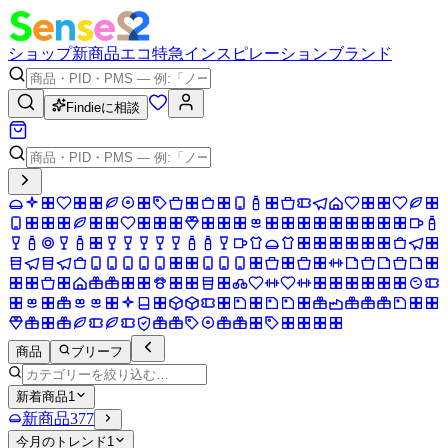
ショップ
新商品
エコ
特急
インスピレーション
ブランド
Findieに相談
商品
ブリーフ
新着商品
1
新商品
377
今月のトレンド
1