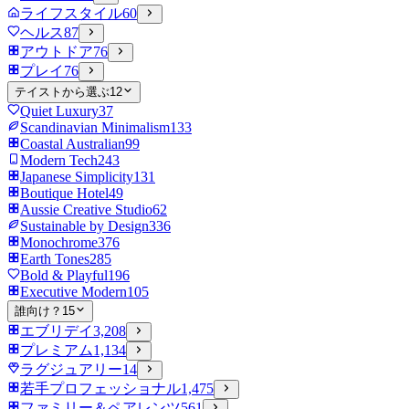
ライフスタイル
60
ヘルス
87
アウトドア
76
プレイ
76
テイストから選ぶ
12
Quiet Luxury
37
Scandinavian Minimalism
133
Coastal Australian
99
Modern Tech
243
Japanese Simplicity
131
Boutique Hotel
49
Aussie Creative Studio
62
Sustainable by Design
336
Monochrome
376
Earth Tones
285
Bold & Playful
196
Executive Modern
105
誰向け？
15
エブリデイ
3,208
プレミアム
1,134
ラグジュアリー
14
若手プロフェッショナル
1,475
ファミリー＆ペアレンツ
561