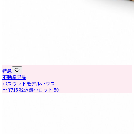
特急
不動産景品
バスウッドモデルハウス
〜
¥715
税込
最小ロット
50