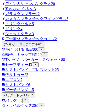
ワイン＆シャンパングラス
20
割れないメガネ
13
ガラスタンブラー
12
カスタムプラスチックワイングラス
5
トリンクハルメ
5
ドリンク
4
ショットグラス
3
広告素材プラスチックカップ
2
アパレル・ウェアラブル
9
身につける用品
388
帽子、キャップ帽
129
Tシャツ、パーカー、スウェット
88
セーフティー
43
リストバンド、ブレスレット
25
仮タトゥー
22
エプロン
7
リストバンド
6
ビーチサンダル
5
バッグ・トラベル
8
バッグ
445
トラベルグッズ
263