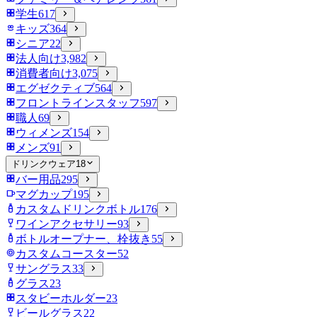
学生
617
キッズ
364
シニア
22
法人向け
3,982
消費者向け
3,075
エグゼクティブ
564
フロントラインスタッフ
597
職人
69
ウィメンズ
154
メンズ
91
ドリンクウェア
18
バー用品
295
マグカップ
195
カスタムドリンクボトル
176
ワインアクセサリー
93
ボトルオープナー、栓抜き
55
カスタムコースター
52
サングラス
33
グラス
23
スタビーホルダー
23
ビールグラス
22