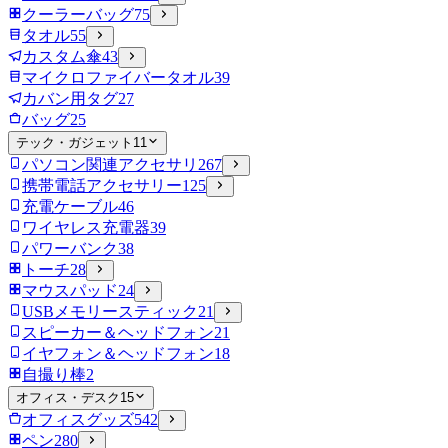
クーラーバッグ
75
タオル
55
カスタム傘
43
マイクロファイバータオル
39
カバン用タグ
27
バッグ
25
テック・ガジェット
11
パソコン関連アクセサリ
267
携帯電話アクセサリー
125
充電ケーブル
46
ワイヤレス充電器
39
パワーバンク
38
トーチ
28
マウスパッド
24
USBメモリースティック
21
スピーカー＆ヘッドフォン
21
イヤフォン＆ヘッドフォン
18
自撮り棒
2
オフィス・デスク
15
オフィスグッズ
542
ペン
280