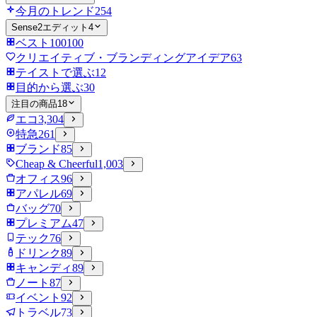
今月のトレンド
254
Sense2エディット
4
ベスト100
100
クリエイティブ・ブランディングアイデア
63
テイストで選ぶ
12
目的から選ぶ
30
注目の商品
18
エコ
3,304
特急
261
ブランド
85
Cheap & Cheerful
1,003
オフィス
96
アパレル
69
バッグ
70
プレミアム
47
テック
76
ドリンク
89
キャンディ
89
ノート
87
イベント
92
トラベル
73