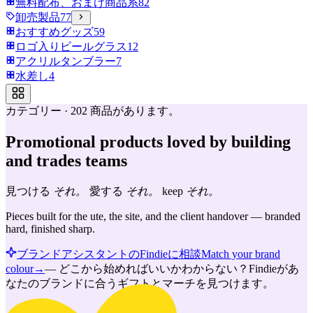
無料配布、おまけ商品系
82
卸売製品
77
おすすめグッズ
59
ロゴ入りビールグラス
12
アクリルタンブラー
7
水差し
4
カテゴリー
·
202
商品があります。
Promotional products loved by building
and trades teams
見つける
それ。
愛する
それ。
keep
それ。
Pieces built for the ute, the site, and the client handover — branded
hard, finished sharp.
ブランドアシスタントのFindieに相談
Match your brand
colour
→
—
どこから始めればいいかわからない？Findieがあ
なたのブランドに合うギフトとマーチを見つけます。