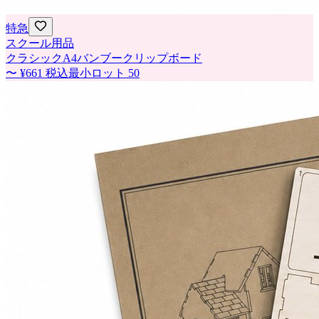
特急
スクール用品
クラシックA4バンブークリップボード
〜
¥661
税込
最小ロット
50