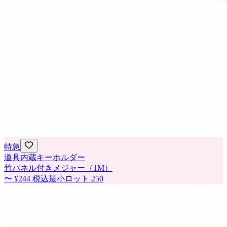
特急
道具内蔵キーホルダー
竹パネル付きメジャー（1M）
〜
¥244
税込
最小ロット
250