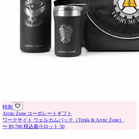
特急
Arctic Zone コーポレートギフト
ワークサイト ウェルカムパック（Trekk & Arctic Zone）
〜
¥9,780
税込
最小ロット
50