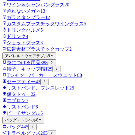
ワイン＆シャンパングラス
20
割れないメガネ
13
ガラスタンブラー
12
カスタムプラスチックワイングラス
5
トリンクハルメ
5
ドリンク
4
ショットグラス
3
広告素材プラスチックカップ
2
アパレル・ウェアラブル
9
身につける用品
388
帽子、キャップ帽
129
Tシャツ、パーカー、スウェット
88
セーフティー
43
リストバンド、ブレスレット
25
仮タトゥー
22
エプロン
7
リストバンド
6
ビーチサンダル
5
バッグ・トラベル
8
バッグ
445
トラベルグッズ
263