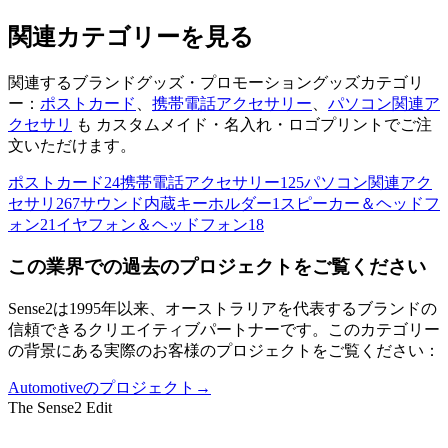
関連カテゴリーを見る
関連するブランドグッズ・プロモーショングッズカテゴリ
ー：
ポストカード
、
携帯電話アクセサリー
、
パソコン関連ア
クセサリ
も カスタムメイド・名入れ・ロゴプリントでご注
文いただけます。
ポストカード
24
携帯電話アクセサリー
125
パソコン関連アク
セサリ
267
サウンド内蔵キーホルダー
1
スピーカー＆ヘッドフ
ォン
21
イヤフォン＆ヘッドフォン
18
この業界での過去のプロジェクトをご覧ください
Sense2は1995年以来、オーストラリアを代表するブランドの
信頼できるクリエイティブパートナーです。このカテゴリー
の背景にある実際のお客様のプロジェクトをご覧ください：
Automotiveのプロジェクト
→
The Sense2 Edit