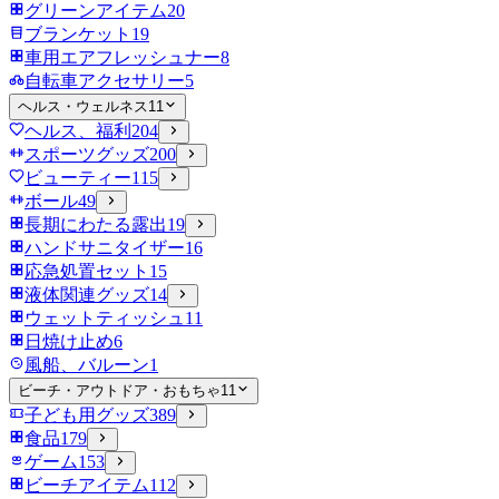
グリーンアイテム
20
ブランケット
19
車用エアフレッシュナー
8
自転車アクセサリー
5
ヘルス・ウェルネス
11
ヘルス、福利
204
スポーツグッズ
200
ビューティー
115
ボール
49
長期にわたる露出
19
ハンドサニタイザー
16
応急処置セット
15
液体関連グッズ
14
ウェットティッシュ
11
日焼け止め
6
風船、バルーン
1
ビーチ・アウトドア・おもちゃ
11
子ども用グッズ
389
食品
179
ゲーム
153
ビーチアイテム
112