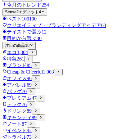
今月のトレンド
254
Sense2エディット
4
ベスト100
100
クリエイティブ・ブランディングアイデア
63
テイストで選ぶ
12
目的から選ぶ
30
注目の商品
18
エコ
3,304
特急
261
ブランド
85
Cheap & Cheerful
1,003
オフィス
96
アパレル
69
バッグ
70
プレミアム
47
テック
76
ドリンク
89
キャンディ
89
ノート
87
イベント
92
トラベル
73