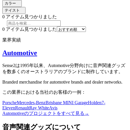
カラー
テイスト
0
アイテム見つかりました
0
アイテム見つかりました
業界実績
Automotive
Sense2は1995年以来、Automotive分野向けに音声関連グッズ
を数多くのオーストラリアのブランドに制作しています。
Branded merchandise for automotive brands and dealer networks.
この業界における当社のお客様の一例：
Porsche
Mercedes-Benz
Brisbane MINI Garage
Holden
7-
Eleven
Renault
Ray White
Avis
Automotiveのプロジェクトをすべて見る
→
音声関連グッズについて