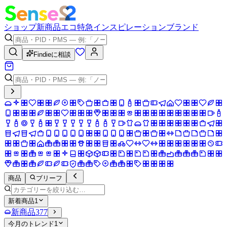
ショップ
新商品
エコ
特急
インスピレーション
ブランド
Findieに相談
商品
ブリーフ
新着商品
1
新商品
377
今月のトレンド
1