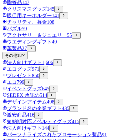
贈答品
147
クリスマスグッズ
145
販促用キーホルダー
141
チャリティ、募金
108
パズル
59
アクセサリー＆ジュエリー
55
ウエディングギフト
49
革製品
27
その他
18
法人向けギフト
1,606
エコグッズ
971
プレゼント
850
エコ
799
イベントグッズ
645
SEDEX 承認の
514
デザインアイテム
498
ブランド名の企業ギフト
435
激安商品
416
短納期対応ノベルティグッズ
415
法人向けギフト
144
パーソナライズされたプロモーション製品
91