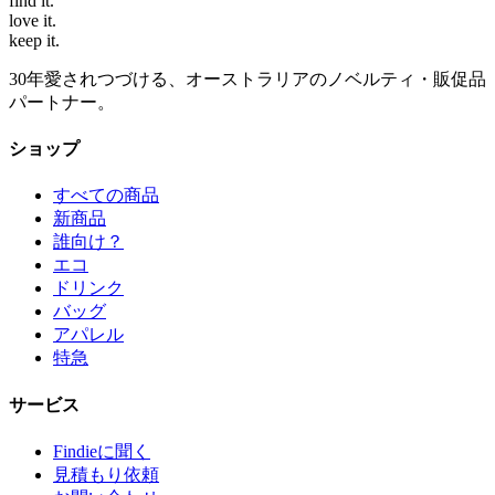
find
it.
love
it.
keep
it.
30年愛されつづける、オーストラリアのノベルティ・販促品
パートナー。
ショップ
すべての商品
新商品
誰向け？
エコ
ドリンク
バッグ
アパレル
特急
サービス
Findieに聞く
見積もり依頼