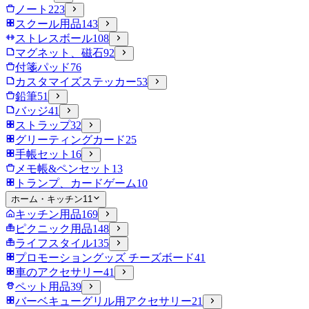
ノート
223
スクール用品
143
ストレスボール
108
マグネット、磁石
92
付箋パッド
76
カスタマイズステッカー
53
鉛筆
51
バッジ
41
ストラップ
32
グリーティングカード
25
手帳セット
16
メモ帳&ペンセット
13
トランプ、カードゲーム
10
ホーム・キッチン
11
キッチン用品
169
ピクニック用品
148
ライフスタイル
135
プロモーショングッズ チーズボード
41
車のアクセサリー
41
ペット用品
39
バーベキューグリル用アクセサリー
21