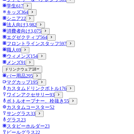
学生
617
キッズ
364
シニア
22
法人向け
3,982
消費者向け
3,075
エグゼクティブ
564
フロントラインスタッフ
597
職人
69
ウィメンズ
154
メンズ
91
ドリンクウェア
18
バー用品
295
マグカップ
195
カスタムドリンクボトル
176
ワインアクセサリー
93
ボトルオープナー、栓抜き
55
カスタムコースター
52
サングラス
33
グラス
23
スタビーホルダー
23
ビールグラス
22