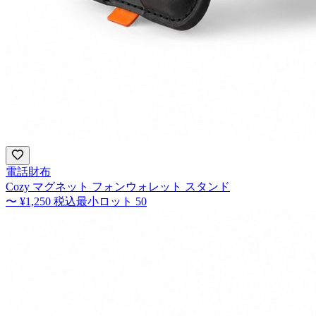
電話財布
Cozy マグネット フォンウォレット スタンド
〜
¥1,250
税込
最小ロット
50