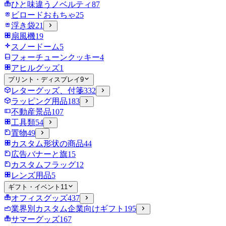
ひと味違うノベルティ
87
ビロードおもちゃ
25
浮き袋
21
扇風機
19
スノードーム
5
フォーチューンクッキー
4
アヒルグッズ
1
プリント・ディスプレイ
9
レターグッズ、付箋
332
ラッピング用品
183
不動産景品
107
工具類
54
置物
49
カスタム形状の商品
44
広告バナーと旗
15
カスタムフラッグ
12
レンズ用品
5
ギフト・イベント
11
オフィスグッズ
437
業界別カスタム企業向けギフト
195
サマーグッズ
167