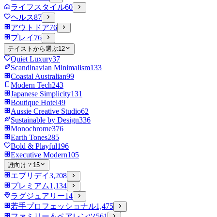
ライフスタイル
60
ヘルス
87
アウトドア
76
プレイ
76
テイストから選ぶ
12
Quiet Luxury
37
Scandinavian Minimalism
133
Coastal Australian
99
Modern Tech
243
Japanese Simplicity
131
Boutique Hotel
49
Aussie Creative Studio
62
Sustainable by Design
336
Monochrome
376
Earth Tones
285
Bold & Playful
196
Executive Modern
105
誰向け？
15
エブリデイ
3,208
プレミアム
1,134
ラグジュアリー
14
若手プロフェッショナル
1,475
ファミリー＆ペアレンツ
561