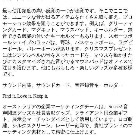
最も使用頻度の高い感覚の一つが聴覚です。そこでここで
は、ユニークな音が出るアイテムをたくさん取り揃え、プロ
モーション効果を狙うことができます。例えば、グリーティ
ングカード、マグネット、マウスパッド、キーホルダー、録
音できる機能の付いたキーホルダーもあります。スポーツボ
ールシェイプのラッパは、野球、バスケットボール、ラグビ
ーボール、バレーボールがあります。クリスマスプレゼント
にはジングルベルの音を入ったカードを、マウスを動かすた
びにカスタマイズされた音がでるマウスパッドはオフィスで
注目を浴びます。他にもおもしろ・楽しいグッズが多種多様
です。
サウンド内蔵、サウンドカード、音声録音キーホルダー
Find it. Love it. Keep it.
オーストラリアの企業マーケティングチームは、Sense2 音
声関連グッズを社員表彰グッズ、クライアント用企業ギフ
ト、展示会マーチャンダイズとして活用しています。ロゴ刺
繍、シルクスクリーン、レーザー刻印で、貴社ブランドのマ
ーケティング素材として精密に仕上げます。