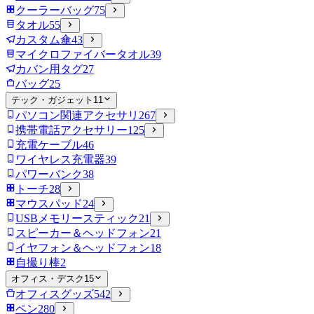
クーラーバッグ
75
タオル
55
カスタム傘
43
マイクロファイバータオル
39
カバン用タグ
27
バッグ
25
テック・ガジェット
11
パソコン関連アクセサリ
267
携帯電話アクセサリー
125
充電ケーブル
46
ワイヤレス充電器
39
パワーバンク
38
トーチ
28
マウスパッド
24
USBメモリースティック
21
スピーカー＆ヘッドフォン
21
イヤフォン＆ヘッドフォン
18
自撮り棒
2
オフィス・デスク
15
オフィスグッズ
542
ペン
280