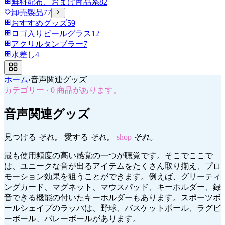
無料配布、おまけ商品系
82
卸売製品
77
おすすめグッズ
59
ロゴ入りビールグラス
12
アクリルタンブラー
7
水差し
4
ホーム
›
音声関連グッズ
カテゴリー
·
0
商品があります。
音声関連グッズ
見つける
それ。
愛する
それ。
shop
それ。
最も使用頻度の高い感覚の一つが聴覚です。そこでここで
は、ユニークな音が出るアイテムをたくさん取り揃え、プロ
モーション効果を狙うことができます。例えば、グリーティ
ングカード、マグネット、マウスパッド、キーホルダー、録
音できる機能の付いたキーホルダーもあります。スポーツボ
ールシェイプのラッパは、野球、バスケットボール、ラグビ
ーボール、バレーボールがあります。