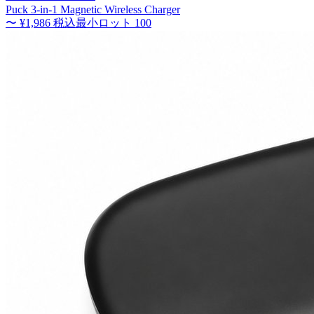
Puck 3-in-1 Magnetic Wireless Charger
〜
¥1,986
税込
最小ロット
100