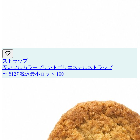
ストラップ
安いフルカラープリントポリエステルストラップ
〜
¥127
税込
最小ロット
100