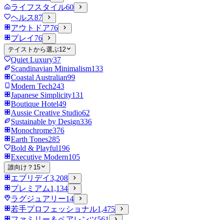
ライフスタイル
60
ヘルス
87
アウトドア
76
プレイ
76
テイストから選ぶ
12
Quiet Luxury
37
Scandinavian Minimalism
133
Coastal Australian
99
Modern Tech
243
Japanese Simplicity
131
Boutique Hotel
49
Aussie Creative Studio
62
Sustainable by Design
336
Monochrome
376
Earth Tones
285
Bold & Playful
196
Executive Modern
105
誰向け？
15
エブリデイ
3,208
プレミアム
1,134
ラグジュアリー
14
若手プロフェッショナル
1,475
ファミリー＆ペアレンツ
561