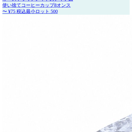
使い捨てコーヒーカップ8オンス
〜
¥75
税込
最小ロット
500