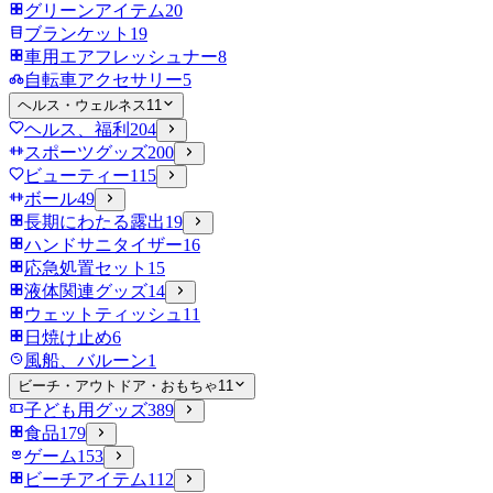
グリーンアイテム
20
ブランケット
19
車用エアフレッシュナー
8
自転車アクセサリー
5
ヘルス・ウェルネス
11
ヘルス、福利
204
スポーツグッズ
200
ビューティー
115
ボール
49
長期にわたる露出
19
ハンドサニタイザー
16
応急処置セット
15
液体関連グッズ
14
ウェットティッシュ
11
日焼け止め
6
風船、バルーン
1
ビーチ・アウトドア・おもちゃ
11
子ども用グッズ
389
食品
179
ゲーム
153
ビーチアイテム
112