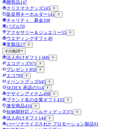
贈答品
147
クリスマスグッズ
145
販促用キーホルダー
141
チャリティ、募金
108
パズル
59
アクセサリー＆ジュエリー
55
ウエディングギフト
49
革製品
27
その他
18
法人向けギフト
1,606
エコグッズ
971
プレゼント
850
エコ
799
イベントグッズ
645
SEDEX 承認の
514
デザインアイテム
498
ブランド名の企業ギフト
435
激安商品
416
短納期対応ノベルティグッズ
371
法人向けギフト
144
パーソナライズされたプロモーション製品
91