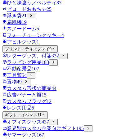
ひと味違うノベルティ
87
ビロードおもちゃ
25
浮き袋
21
扇風機
19
スノードーム
5
フォーチューンクッキー
4
アヒルグッズ
1
プリント・ディスプレイ
9
レターグッズ、付箋
332
ラッピング用品
183
不動産景品
107
工具類
54
置物
49
カスタム形状の商品
44
広告バナーと旗
15
カスタムフラッグ
12
レンズ用品
5
ギフト・イベント
11
オフィスグッズ
437
業界別カスタム企業向けギフト
195
サマーグッズ
167