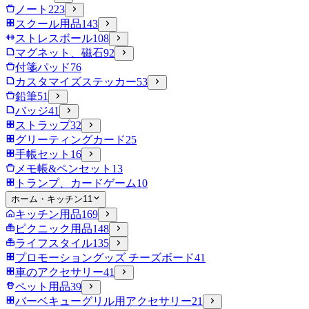
ノート
223
スクール用品
143
ストレスボール
108
マグネット、磁石
92
付箋パッド
76
カスタマイズステッカー
53
鉛筆
51
バッジ
41
ストラップ
32
グリーティングカード
25
手帳セット
16
メモ帳&ペンセット
13
トランプ、カードゲーム
10
ホーム・キッチン
11
キッチン用品
169
ピクニック用品
148
ライフスタイル
135
プロモーショングッズ チーズボード
41
車のアクセサリー
41
ペット用品
39
バーベキューグリル用アクセサリー
21