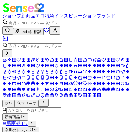
ショップ
新商品
エコ
特急
インスピレーション
ブランド
Findieに相談
商品
ブリーフ
新着商品
1
新商品
377
今月のトレンド
1