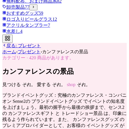
無料配布、おまけ商品系
82
卸売製品
77
おすすめグッズ
59
ロゴ入りビールグラス
12
アクリルタンブラー
7
水差し
4
戻る:
プレゼント
ホーム
›
プレゼント
›
カンファレンスの景品
カテゴリー
·
420
商品があります。
カンファレンスの景品
見つける
それ。
愛する
それ。
shop
それ。
ブランドイベントグッズ：究極のカンファレンス・コンパニ
オン Sense2の ブランドイベントグッズ でイベントの知名度
を上げましょう。最初の握手から最後の挨拶まで、センス2
の カンファレンスギフト と トレードショー景品 は、印象に
残るよう作られています。また、 カンファレンスグッズ の
プレミアプロバイダーとして、お客様の イベントグッズ が