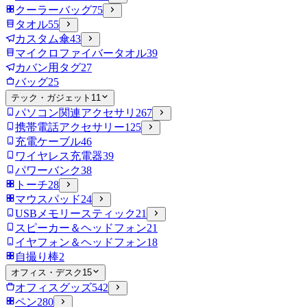
クーラーバッグ
75
タオル
55
カスタム傘
43
マイクロファイバータオル
39
カバン用タグ
27
バッグ
25
テック・ガジェット
11
パソコン関連アクセサリ
267
携帯電話アクセサリー
125
充電ケーブル
46
ワイヤレス充電器
39
パワーバンク
38
トーチ
28
マウスパッド
24
USBメモリースティック
21
スピーカー＆ヘッドフォン
21
イヤフォン＆ヘッドフォン
18
自撮り棒
2
オフィス・デスク
15
オフィスグッズ
542
ペン
280