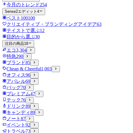
今月のトレンド
254
Sense2エディット
4
ベスト100
100
クリエイティブ・ブランディングアイデア
63
テイストで選ぶ
12
目的から選ぶ
30
注目の商品
18
エコ
3,304
特急
290
ブランド
85
Cheap & Cheerful
1,003
オフィス
96
アパレル
69
バッグ
70
プレミアム
47
テック
76
ドリンク
89
キャンディ
89
ノート
87
イベント
92
トラベル
73