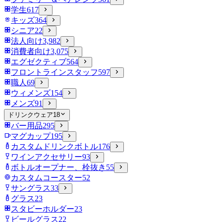
学生
617
キッズ
364
シニア
22
法人向け
3,982
消費者向け
3,075
エグゼクティブ
564
フロントラインスタッフ
597
職人
69
ウィメンズ
154
メンズ
91
ドリンクウェア
18
バー用品
295
マグカップ
195
カスタムドリンクボトル
176
ワインアクセサリー
93
ボトルオープナー、栓抜き
55
カスタムコースター
52
サングラス
33
グラス
23
スタビーホルダー
23
ビールグラス
22