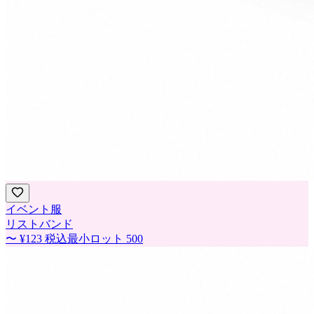
イベント服
リストバンド
〜
¥123
税込
最小ロット
500