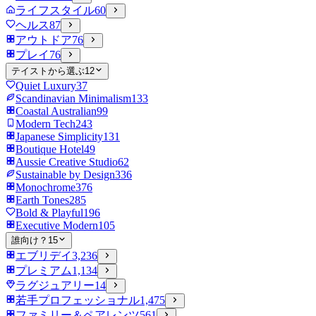
ライフスタイル
60
ヘルス
87
アウトドア
76
プレイ
76
テイストから選ぶ
12
Quiet Luxury
37
Scandinavian Minimalism
133
Coastal Australian
99
Modern Tech
243
Japanese Simplicity
131
Boutique Hotel
49
Aussie Creative Studio
62
Sustainable by Design
336
Monochrome
376
Earth Tones
285
Bold & Playful
196
Executive Modern
105
誰向け？
15
エブリデイ
3,236
プレミアム
1,134
ラグジュアリー
14
若手プロフェッショナル
1,475
ファミリー＆ペアレンツ
561