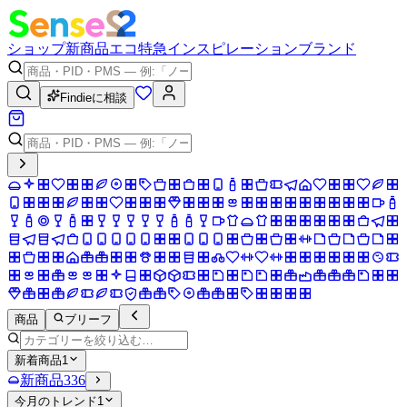
ショップ
新商品
エコ
特急
インスピレーション
ブランド
Findieに相談
商品
ブリーフ
新着商品
1
新商品
336
今月のトレンド
1