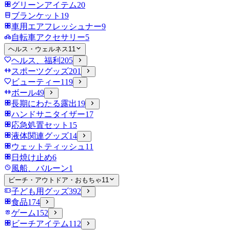
グリーンアイテム
20
ブランケット
19
車用エアフレッシュナー
9
自転車アクセサリー
5
ヘルス・ウェルネス
11
ヘルス、福利
205
スポーツグッズ
201
ビューティー
119
ボール
49
長期にわたる露出
19
ハンドサニタイザー
17
応急処置セット
15
液体関連グッズ
14
ウェットティッシュ
11
日焼け止め
6
風船、バルーン
1
ビーチ・アウトドア・おもちゃ
11
子ども用グッズ
392
食品
174
ゲーム
152
ビーチアイテム
112