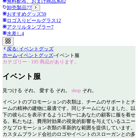
無料配布、おまけ商品系
82
卸売製品
77
おすすめグッズ
59
ロゴ入りビールグラス
12
アクリルタンブラー
7
水差し
4
戻る:
イベントグッズ
ホーム
›
イベントグッズ
›
イベント服
カテゴリー
·
195
商品があります。
イベント服
見つける
それ。
愛する
それ。
shop
それ。
イベントのプロモーションの衣類は、チームのサポートとチ
ームの精神の建物に最適です。同じチームになりました、以
下の彼らにを表示するように均一にあなたの顧客に服を着せ
る。私たちは、費用対効果の視覚的影響を与えているユニー
クなプロモーション衣類の革新的な範囲を提供しています。
カスタムブランド会社のロゴやイベントのスローガンとの多