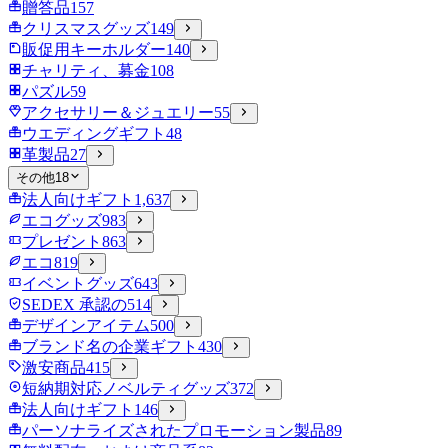
贈答品
157
クリスマスグッズ
149
販促用キーホルダー
140
チャリティ、募金
108
パズル
59
アクセサリー＆ジュエリー
55
ウエディングギフト
48
革製品
27
その他
18
法人向けギフト
1,637
エコグッズ
983
プレゼント
863
エコ
819
イベントグッズ
643
SEDEX 承認の
514
デザインアイテム
500
ブランド名の企業ギフト
430
激安商品
415
短納期対応ノベルティグッズ
372
法人向けギフト
146
パーソナライズされたプロモーション製品
89