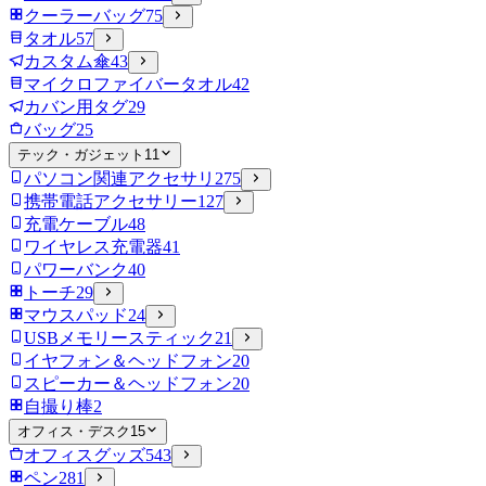
クーラーバッグ
75
タオル
57
カスタム傘
43
マイクロファイバータオル
42
カバン用タグ
29
バッグ
25
テック・ガジェット
11
パソコン関連アクセサリ
275
携帯電話アクセサリー
127
充電ケーブル
48
ワイヤレス充電器
41
パワーバンク
40
トーチ
29
マウスパッド
24
USBメモリースティック
21
イヤフォン＆ヘッドフォン
20
スピーカー＆ヘッドフォン
20
自撮り棒
2
オフィス・デスク
15
オフィスグッズ
543
ペン
281