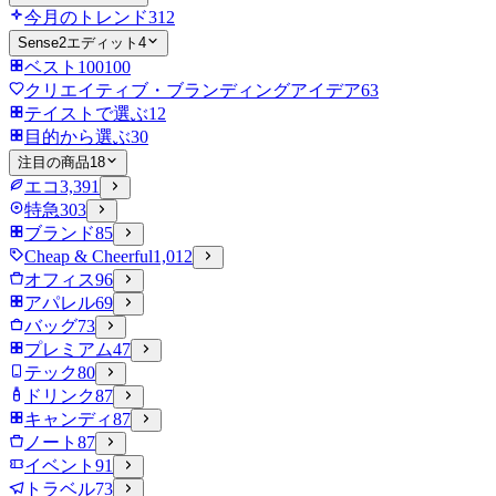
今月のトレンド
312
Sense2エディット
4
ベスト100
100
クリエイティブ・ブランディングアイデア
63
テイストで選ぶ
12
目的から選ぶ
30
注目の商品
18
エコ
3,391
特急
303
ブランド
85
Cheap & Cheerful
1,012
オフィス
96
アパレル
69
バッグ
73
プレミアム
47
テック
80
ドリンク
87
キャンディ
87
ノート
87
イベント
91
トラベル
73