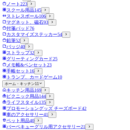
ノート
223
スクール用品
145
ストレスボール
106
マグネット、磁石
93
付箋パッド
76
カスタマイズステッカー
54
鉛筆
52
バッジ
40
ストラップ
32
グリーティングカード
25
メモ帳&ペンセット
23
手帳セット
16
トランプ、カードゲーム
10
ホーム・キッチン
11
キッチン用品
169
ピクニック用品
144
ライフスタイル
135
プロモーショングッズ チーズボード
42
車のアクセサリー
41
ペット用品
40
バーベキューグリル用アクセサリー
21