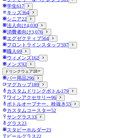
学生
617
キッズ
364
シニア
22
法人向け
4,030
消費者向け
3,076
エグゼクティブ
564
フロントラインスタッフ
597
職人
69
ウィメンズ
162
メンズ
92
ドリンクウェア
18
バー用品
296
マグカップ
189
カスタムドリンクボトル
179
ワインアクセサリー
96
ボトルオープナー、栓抜き
55
カスタムコースター
52
サングラス
33
グラス
23
スタビーホルダー
23
ビールグラス
22