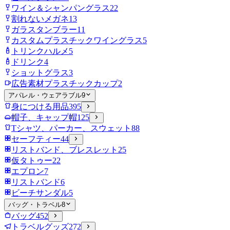
ワイン＆シャンパングラス
22
割れないメガネ
13
ガラスタンブラー
11
カスタムプラスチックワイングラス
5
トリンクハルメ
5
ドリンク
4
ショットグラス
3
広告素材プラスチックカップ
2
アパレル・ウェアラブル
9
身につける用品
395
帽子、キャップ帽
125
Tシャツ、パーカー、スウェット
88
セーフティー
44
リストバンド、ブレスレット
25
仮タトゥー
22
エプロン
7
リストバンド
6
ビーチサンダル
5
バッグ・トラベル
8
バッグ
452
トラベルグッズ
272