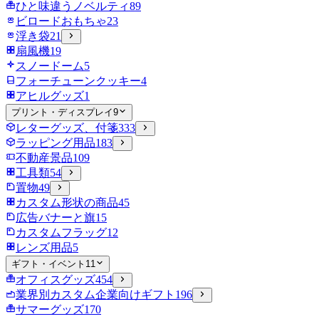
ひと味違うノベルティ
89
ビロードおもちゃ
23
浮き袋
21
扇風機
19
スノードーム
5
フォーチューンクッキー
4
アヒルグッズ
1
プリント・ディスプレイ
9
レターグッズ、付箋
333
ラッピング用品
183
不動産景品
109
工具類
54
置物
49
カスタム形状の商品
45
広告バナーと旗
15
カスタムフラッグ
12
レンズ用品
5
ギフト・イベント
11
オフィスグッズ
454
業界別カスタム企業向けギフト
196
サマーグッズ
170