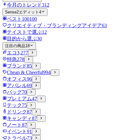
今月のトレンド
312
Sense2エディット
4
ベスト100
100
クリエイティブ・ブランディングアイデア
63
テイストで選ぶ
12
目的から選ぶ
30
注目の商品
18
エコ
3,277
特急
278
ブランド
85
Cheap & Cheerful
994
オフィス
96
アパレル
69
バッグ
70
プレミアム
47
テック
75
ドリンク
87
キャンディ
87
ノート
87
イベント
91
トラベル
73