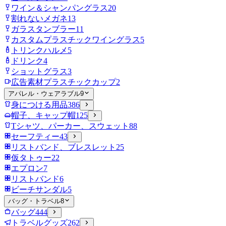
ワイン＆シャンパングラス
20
割れないメガネ
13
ガラスタンブラー
11
カスタムプラスチックワイングラス
5
トリンクハルメ
5
ドリンク
4
ショットグラス
3
広告素材プラスチックカップ
2
アパレル・ウェアラブル
9
身につける用品
386
帽子、キャップ帽
125
Tシャツ、パーカー、スウェット
88
セーフティー
43
リストバンド、ブレスレット
25
仮タトゥー
22
エプロン
7
リストバンド
6
ビーチサンダル
5
バッグ・トラベル
8
バッグ
444
トラベルグッズ
262