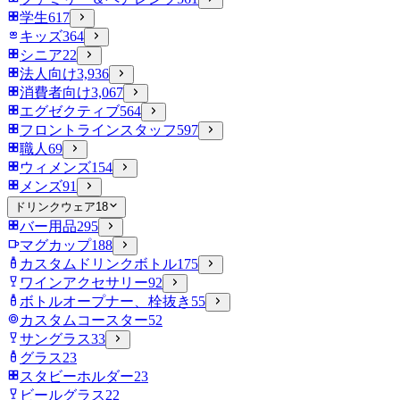
学生
617
キッズ
364
シニア
22
法人向け
3,936
消費者向け
3,067
エグゼクティブ
564
フロントラインスタッフ
597
職人
69
ウィメンズ
154
メンズ
91
ドリンクウェア
18
バー用品
295
マグカップ
188
カスタムドリンクボトル
175
ワインアクセサリー
92
ボトルオープナー、栓抜き
55
カスタムコースター
52
サングラス
33
グラス
23
スタビーホルダー
23
ビールグラス
22