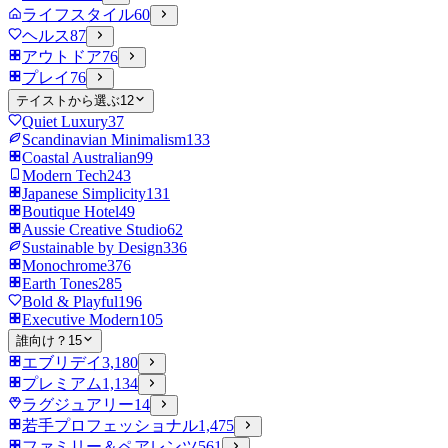
ライフスタイル
60
ヘルス
87
アウトドア
76
プレイ
76
テイストから選ぶ
12
Quiet Luxury
37
Scandinavian Minimalism
133
Coastal Australian
99
Modern Tech
243
Japanese Simplicity
131
Boutique Hotel
49
Aussie Creative Studio
62
Sustainable by Design
336
Monochrome
376
Earth Tones
285
Bold & Playful
196
Executive Modern
105
誰向け？
15
エブリデイ
3,180
プレミアム
1,134
ラグジュアリー
14
若手プロフェッショナル
1,475
ファミリー＆ペアレンツ
561