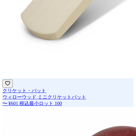
クリケット・バット
ウィローウッド ミニクリケットバット
〜
¥601
税込
最小ロット
100