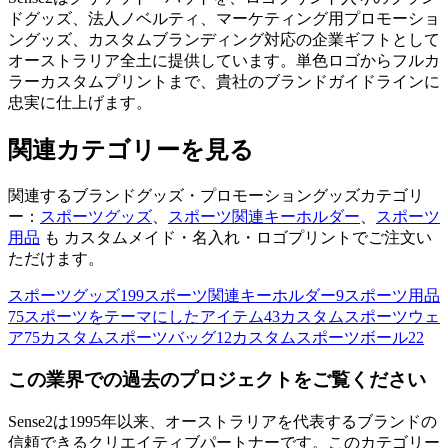
ドグッズ、法人ノベルティ、マーケティング用プロモーショ
ングッズ、カスタムブランディング対応の企業ギフトとして
オーストラリア全土に提供しています。単色ロゴからフルカ
ラーカスタムプリントまで、貴社のブランドガイドラインに
忠実に仕上げます。
関連カテゴリーを見る
関連するブランドグッズ・プロモーショングッズカテゴリ
ー：
スポーツグッズ
、
スポーツ関連キーホルダー
、
スポーツ
用品
も カスタムメイド・名入れ・ロゴプリントでご注文い
ただけます。
スポーツグッズ
199
スポーツ関連キーホルダー
9
スポーツ用品
75
スポーツをテーマにしたアイテム
43
カスタムスポーツウェ
ア
75
カスタムスポーツバッグ
12
カスタムスポーツボール
22
この業界での過去のプロジェクトをご覧ください
Sense2は1995年以来、オーストラリアを代表するブランドの
信頼できるクリエイティブパートナーです。このカテゴリー