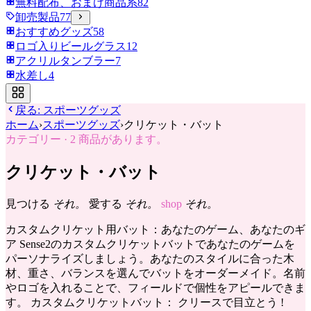
無料配布、おまけ商品系
82
卸売製品
77
おすすめグッズ
58
ロゴ入りビールグラス
12
アクリルタンブラー
7
水差し
4
戻る:
スポーツグッズ
ホーム
›
スポーツグッズ
›
クリケット・バット
カテゴリー
·
2
商品があります。
クリケット・バット
見つける
それ。
愛する
それ。
shop
それ。
カスタムクリケット用バット：あなたのゲーム、あなたのギ
ア Sense2のカスタムクリケットバットであなたのゲームを
パーソナライズしましょう。あなたのスタイルに合った木
材、重さ、バランスを選んでバットをオーダーメイド。名前
やロゴを入れることで、フィールドで個性をアピールできま
す。 カスタムクリケットバット： クリースで目立とう !