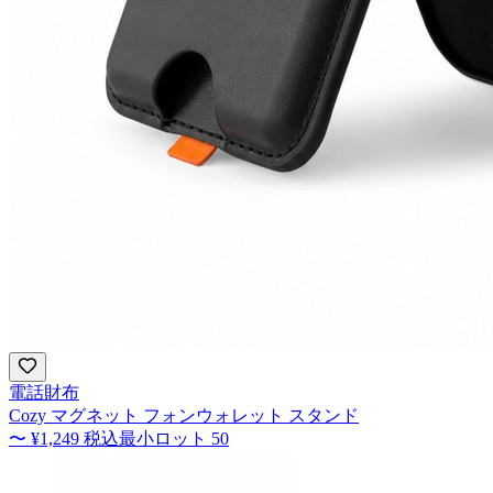
電話財布
Cozy マグネット フォンウォレット スタンド
〜
¥1,249
税込
最小ロット
50