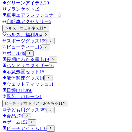
グリーンアイテム
20
ブランケット
19
車用エアフレッシュナー
8
自転車アクセサリー
5
ヘルス・ウェルネス
11
ヘルス、福利
204
スポーツグッズ
199
ビューティー
113
ボール
49
長期にわたる露出
19
ハンドサニタイザー
16
応急処置セット
15
液体関連グッズ
14
ウェットティッシュ
11
日焼け止め
6
風船、バルーン
1
ビーチ・アウトドア・おもちゃ
11
子ども用グッズ
383
食品
174
ゲーム
152
ビーチアイテム
110