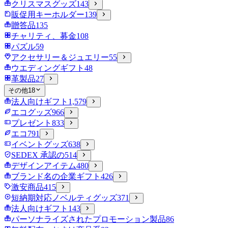
クリスマスグッズ
143
販促用キーホルダー
139
贈答品
135
チャリティ、募金
108
パズル
59
アクセサリー＆ジュエリー
55
ウエディングギフト
48
革製品
27
その他
18
法人向けギフト
1,579
エコグッズ
966
プレゼント
833
エコ
791
イベントグッズ
638
SEDEX 承認の
514
デザインアイテム
480
ブランド名の企業ギフト
426
激安商品
415
短納期対応ノベルティグッズ
371
法人向けギフト
143
パーソナライズされたプロモーション製品
86