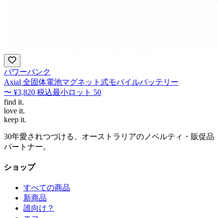
パワーバンク
Axial 全固体電池マグネット式モバイルバッテリー
〜
¥3,820
税込
最小ロット
50
find
it.
love
it.
keep
it.
30年愛されつづける、オーストラリアのノベルティ・販促品
パートナー。
ショップ
すべての商品
新商品
誰向け？