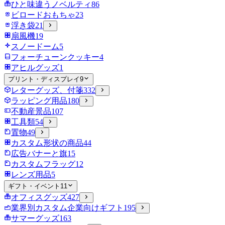
ひと味違うノベルティ
86
ビロードおもちゃ
23
浮き袋
21
扇風機
19
スノードーム
5
フォーチューンクッキー
4
アヒルグッズ
1
プリント・ディスプレイ
9
レターグッズ、付箋
332
ラッピング用品
180
不動産景品
107
工具類
54
置物
49
カスタム形状の商品
44
広告バナーと旗
15
カスタムフラッグ
12
レンズ用品
5
ギフト・イベント
11
オフィスグッズ
427
業界別カスタム企業向けギフト
195
サマーグッズ
163