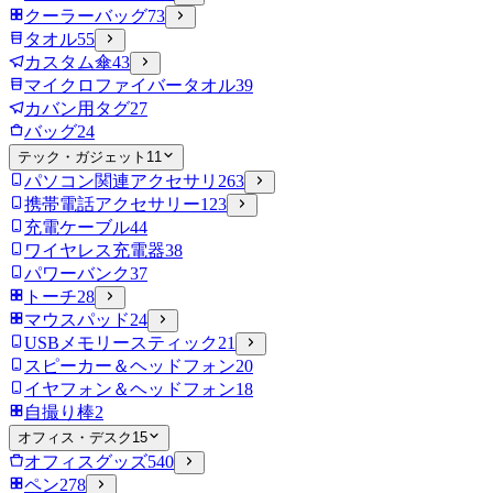
クーラーバッグ
73
タオル
55
カスタム傘
43
マイクロファイバータオル
39
カバン用タグ
27
バッグ
24
テック・ガジェット
11
パソコン関連アクセサリ
263
携帯電話アクセサリー
123
充電ケーブル
44
ワイヤレス充電器
38
パワーバンク
37
トーチ
28
マウスパッド
24
USBメモリースティック
21
スピーカー＆ヘッドフォン
20
イヤフォン＆ヘッドフォン
18
自撮り棒
2
オフィス・デスク
15
オフィスグッズ
540
ペン
278