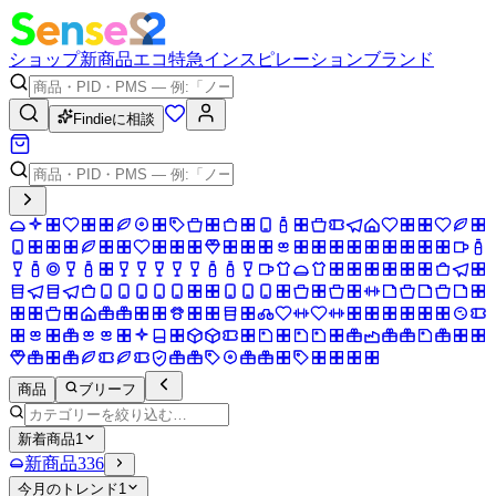
ショップ
新商品
エコ
特急
インスピレーション
ブランド
Findieに相談
商品
ブリーフ
新着商品
1
新商品
336
今月のトレンド
1