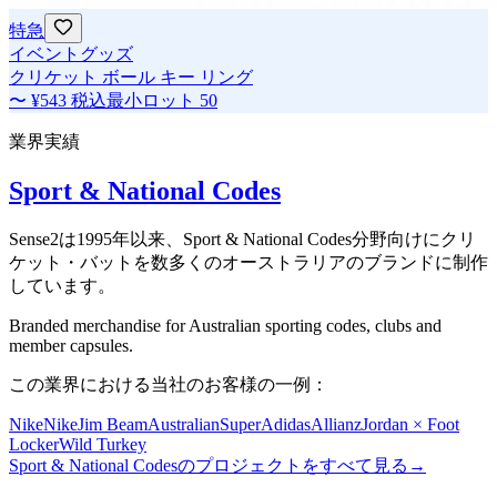
特急
イベントグッズ
クリケット ボール キー リング
〜
¥543
税込
最小ロット
50
業界実績
Sport & National Codes
Sense2は1995年以来、Sport & National Codes分野向けにクリ
ケット・バットを数多くのオーストラリアのブランドに制作
しています。
Branded merchandise for Australian sporting codes, clubs and
member capsules.
この業界における当社のお客様の一例：
Nike
Nike
Jim Beam
AustralianSuper
Adidas
Allianz
Jordan × Foot
Locker
Wild Turkey
Sport & National Codesのプロジェクトをすべて見る
→