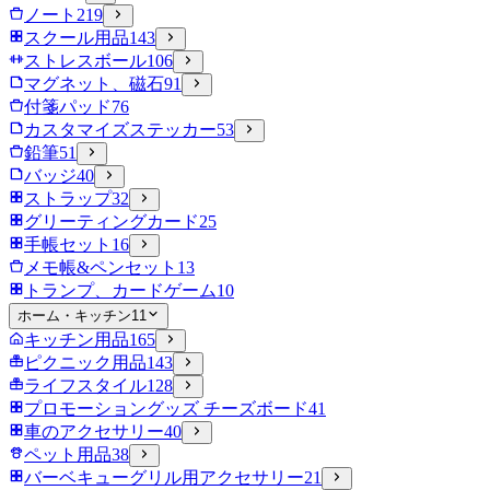
ノート
219
スクール用品
143
ストレスボール
106
マグネット、磁石
91
付箋パッド
76
カスタマイズステッカー
53
鉛筆
51
バッジ
40
ストラップ
32
グリーティングカード
25
手帳セット
16
メモ帳&ペンセット
13
トランプ、カードゲーム
10
ホーム・キッチン
11
キッチン用品
165
ピクニック用品
143
ライフスタイル
128
プロモーショングッズ チーズボード
41
車のアクセサリー
40
ペット用品
38
バーベキューグリル用アクセサリー
21