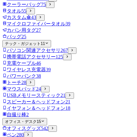
クーラーバッグ
75
タオル
55
カスタム傘
43
マイクロファイバータオル
39
カバン用タグ
27
バッグ
25
テック・ガジェット
11
パソコン関連アクセサリ
267
携帯電話アクセサリー
125
充電ケーブル
46
ワイヤレス充電器
39
パワーバンク
38
トーチ
28
マウスパッド
24
USBメモリースティック
21
スピーカー＆ヘッドフォン
21
イヤフォン＆ヘッドフォン
18
自撮り棒
2
オフィス・デスク
15
オフィスグッズ
542
ペン
280