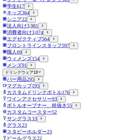
学生
617
キッズ
364
シニア
22
法人向け
3,981
消費者向け
3,074
エグゼクティブ
564
フロントラインスタッフ
597
職人
69
ウィメンズ
154
メンズ
91
ドリンクウェア
18
バー用品
295
マグカップ
195
カスタムドリンクボトル
176
ワインアクセサリー
93
ボトルオープナー、栓抜き
55
カスタムコースター
52
サングラス
33
グラス
23
スタビーホルダー
23
ビールグラス
22