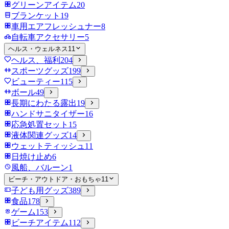
グリーンアイテム
20
ブランケット
19
車用エアフレッシュナー
8
自転車アクセサリー
5
ヘルス・ウェルネス
11
ヘルス、福利
204
スポーツグッズ
199
ビューティー
115
ボール
49
長期にわたる露出
19
ハンドサニタイザー
16
応急処置セット
15
液体関連グッズ
14
ウェットティッシュ
11
日焼け止め
6
風船、バルーン
1
ビーチ・アウトドア・おもちゃ
11
子ども用グッズ
389
食品
178
ゲーム
153
ビーチアイテム
112