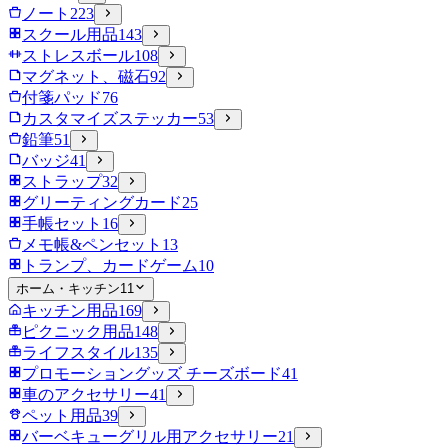
ノート
223
スクール用品
143
ストレスボール
108
マグネット、磁石
92
付箋パッド
76
カスタマイズステッカー
53
鉛筆
51
バッジ
41
ストラップ
32
グリーティングカード
25
手帳セット
16
メモ帳&ペンセット
13
トランプ、カードゲーム
10
ホーム・キッチン
11
キッチン用品
169
ピクニック用品
148
ライフスタイル
135
プロモーショングッズ チーズボード
41
車のアクセサリー
41
ペット用品
39
バーベキューグリル用アクセサリー
21