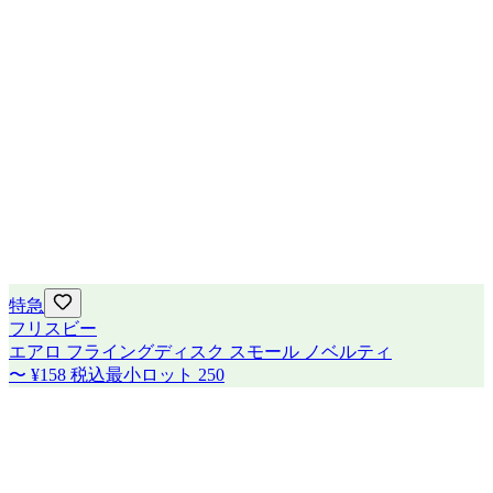
特急
フリスビー
エアロ フライングディスク スモール ノベルティ
〜
¥158
税込
最小ロット
250