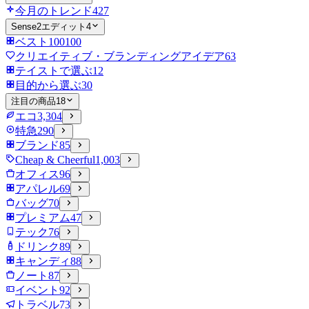
今月のトレンド
427
Sense2エディット
4
ベスト100
100
クリエイティブ・ブランディングアイデア
63
テイストで選ぶ
12
目的から選ぶ
30
注目の商品
18
エコ
3,304
特急
290
ブランド
85
Cheap & Cheerful
1,003
オフィス
96
アパレル
69
バッグ
70
プレミアム
47
テック
76
ドリンク
89
キャンディ
88
ノート
87
イベント
92
トラベル
73