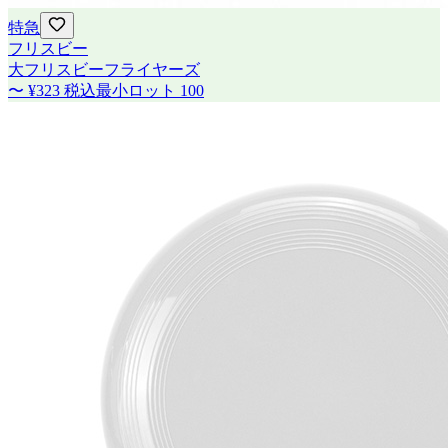
特急
フリスビー
大フリスビーフライヤーズ
〜
¥323
税込
最小ロット
100