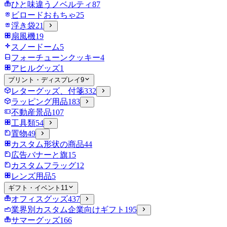
ひと味違うノベルティ
87
ビロードおもちゃ
25
浮き袋
21
扇風機
19
スノードーム
5
フォーチューンクッキー
4
アヒルグッズ
1
プリント・ディスプレイ
9
レターグッズ、付箋
332
ラッピング用品
183
不動産景品
107
工具類
54
置物
49
カスタム形状の商品
44
広告バナーと旗
15
カスタムフラッグ
12
レンズ用品
5
ギフト・イベント
11
オフィスグッズ
437
業界別カスタム企業向けギフト
195
サマーグッズ
166