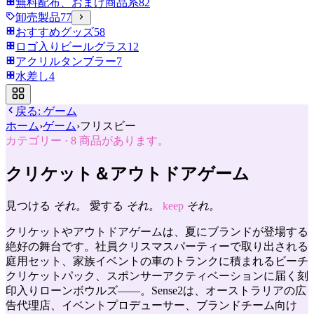
無料配布、おまけ商品系
82
卸売製品
77
おすすめグッズ
58
ロゴ入りビールグラス
12
アクリルタンブラー
7
水差し
4
戻る:
ゲーム
ホーム
›
ゲーム
›
フリスビー
カテゴリー
·
8
商品があります。
クリケット＆アウトドアゲーム
見つける
それ。
愛する
それ。
keep
それ。
クリケットやアウトドアゲームは、夏にブランドが登場する
絶好の舞台です。社員クリスマスパーティーで取り出される
庭用セット、家族イベントの車のトランクに積まれるビーチ
クリケットパック、スポンサーアクティベーションに届く刻
印入りローンボウルズ——。Sense2は、オーストラリアの広
告代理店、イベントプロデューサー、ブランドチーム向け