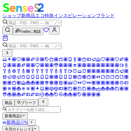
ショップ
新商品
エコ
特急
インスピレーション
ブランド
Findieに相談
商品
ブリーフ
新着商品
1
新商品
376
今月のトレンド
1