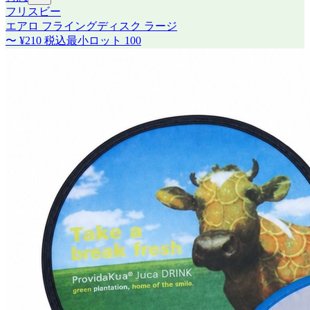
フリスビー
エアロ フライングディスク ラージ
〜
¥210
税込
最小ロット
100