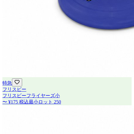
特急
フリスビー
フリスビーフライヤーズ小
〜
¥175
税込
最小ロット
250