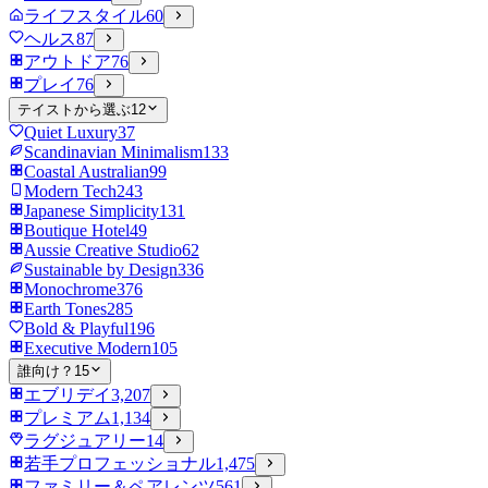
ライフスタイル
60
ヘルス
87
アウトドア
76
プレイ
76
テイストから選ぶ
12
Quiet Luxury
37
Scandinavian Minimalism
133
Coastal Australian
99
Modern Tech
243
Japanese Simplicity
131
Boutique Hotel
49
Aussie Creative Studio
62
Sustainable by Design
336
Monochrome
376
Earth Tones
285
Bold & Playful
196
Executive Modern
105
誰向け？
15
エブリデイ
3,207
プレミアム
1,134
ラグジュアリー
14
若手プロフェッショナル
1,475
ファミリー＆ペアレンツ
561