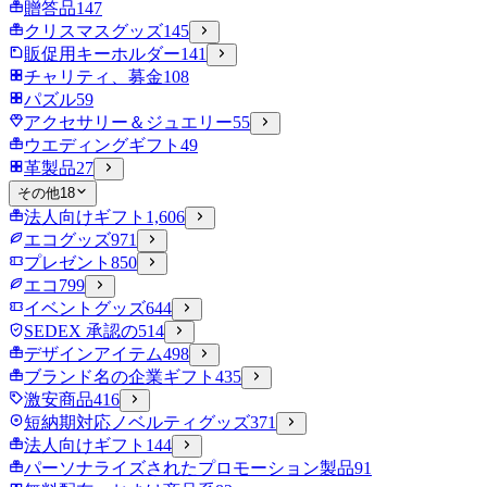
贈答品
147
クリスマスグッズ
145
販促用キーホルダー
141
チャリティ、募金
108
パズル
59
アクセサリー＆ジュエリー
55
ウエディングギフト
49
革製品
27
その他
18
法人向けギフト
1,606
エコグッズ
971
プレゼント
850
エコ
799
イベントグッズ
644
SEDEX 承認の
514
デザインアイテム
498
ブランド名の企業ギフト
435
激安商品
416
短納期対応ノベルティグッズ
371
法人向けギフト
144
パーソナライズされたプロモーション製品
91