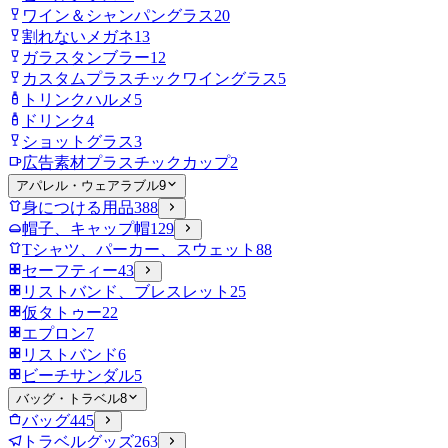
ワイン＆シャンパングラス
20
割れないメガネ
13
ガラスタンブラー
12
カスタムプラスチックワイングラス
5
トリンクハルメ
5
ドリンク
4
ショットグラス
3
広告素材プラスチックカップ
2
アパレル・ウェアラブル
9
身につける用品
388
帽子、キャップ帽
129
Tシャツ、パーカー、スウェット
88
セーフティー
43
リストバンド、ブレスレット
25
仮タトゥー
22
エプロン
7
リストバンド
6
ビーチサンダル
5
バッグ・トラベル
8
バッグ
445
トラベルグッズ
263