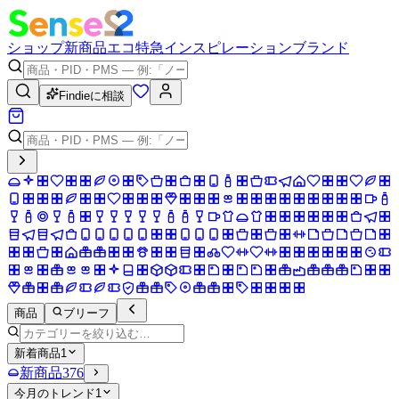
ショップ
新商品
エコ
特急
インスピレーション
ブランド
Findieに相談
商品
ブリーフ
新着商品
1
新商品
376
今月のトレンド
1