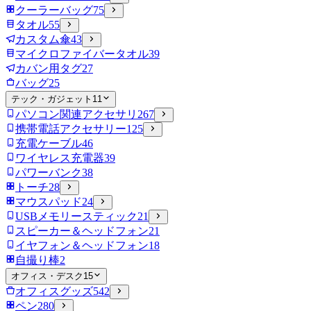
クーラーバッグ
75
タオル
55
カスタム傘
43
マイクロファイバータオル
39
カバン用タグ
27
バッグ
25
テック・ガジェット
11
パソコン関連アクセサリ
267
携帯電話アクセサリー
125
充電ケーブル
46
ワイヤレス充電器
39
パワーバンク
38
トーチ
28
マウスパッド
24
USBメモリースティック
21
スピーカー＆ヘッドフォン
21
イヤフォン＆ヘッドフォン
18
自撮り棒
2
オフィス・デスク
15
オフィスグッズ
542
ペン
280