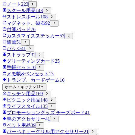
ノート
223
スクール用品
143
ストレスボール
108
マグネット、磁石
92
付箋パッド
76
カスタマイズステッカー
53
鉛筆
51
バッジ
41
ストラップ
32
グリーティングカード
25
手帳セット
16
メモ帳&ペンセット
13
トランプ、カードゲーム
10
ホーム・キッチン
11
キッチン用品
169
ピクニック用品
148
ライフスタイル
135
プロモーショングッズ チーズボード
41
車のアクセサリー
41
ペット用品
39
バーベキューグリル用アクセサリー
21