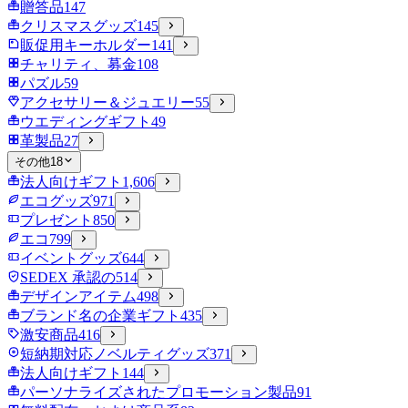
贈答品
147
クリスマスグッズ
145
販促用キーホルダー
141
チャリティ、募金
108
パズル
59
アクセサリー＆ジュエリー
55
ウエディングギフト
49
革製品
27
その他
18
法人向けギフト
1,606
エコグッズ
971
プレゼント
850
エコ
799
イベントグッズ
644
SEDEX 承認の
514
デザインアイテム
498
ブランド名の企業ギフト
435
激安商品
416
短納期対応ノベルティグッズ
371
法人向けギフト
144
パーソナライズされたプロモーション製品
91