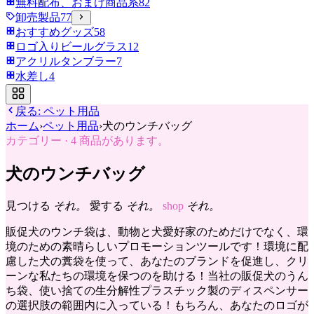
無料配布、おまけ商品系
82
卸売製品
77
おすすめグッズ
58
ロゴ入りビールグラス
12
アクリルタンブラー
7
水差し
4
戻る:
ペット用品
ホーム
›
ペット用品
›
犬のウンチバッグ
カテゴリー
·
4
商品があります。
犬のウンチバッグ
見つける
それ。
愛する
それ。
shop
それ。
販促犬のウンチ袋は、動物と犬愛好家のためだけでなく、環
境のための素晴らしいプロモーションツールです！環境に配
慮した犬の糞袋を使って、あなたのブランドを促進し、クリ
ーンな私たちの環境を保つのを助ける！当社の販促犬のうん
ち袋、使い捨ての生分解性プラスチック製のディスペンサー
の選択肢の範囲内に入っている！もちろん、あなたのロゴが