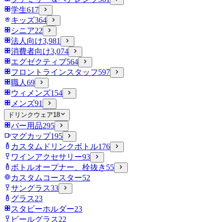
学生
617
キッズ
364
シニア
22
法人向け
3,981
消費者向け
3,074
エグゼクティブ
564
フロントラインスタッフ
597
職人
69
ウィメンズ
154
メンズ
91
ドリンクウェア
18
バー用品
295
マグカップ
195
カスタムドリンクボトル
176
ワインアクセサリー
93
ボトルオープナー、栓抜き
55
カスタムコースター
52
サングラス
33
グラス
23
スタビーホルダー
23
ビールグラス
22