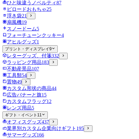
ひと味違うノベルティ
87
ビロードおもちゃ
25
浮き袋
21
扇風機
19
スノードーム
5
フォーチューンクッキー
4
アヒルグッズ
1
プリント・ディスプレイ
9
レターグッズ、付箋
332
ラッピング用品
183
不動産景品
107
工具類
54
置物
49
カスタム形状の商品
44
広告バナーと旗
15
カスタムフラッグ
12
レンズ用品
5
ギフト・イベント
11
オフィスグッズ
437
業界別カスタム企業向けギフト
195
サマーグッズ
166