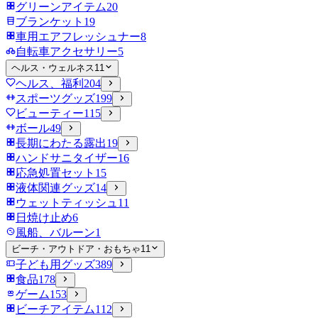
グリーンアイテム
20
ブランケット
19
車用エアフレッシュナー
8
自転車アクセサリー
5
ヘルス・ウェルネス
11
ヘルス、福利
204
スポーツグッズ
199
ビューティー
115
ボール
49
長期にわたる露出
19
ハンドサニタイザー
16
応急処置セット
15
液体関連グッズ
14
ウェットティッシュ
11
日焼け止め
6
風船、バルーン
1
ビーチ・アウトドア・おもちゃ
11
子ども用グッズ
389
食品
178
ゲーム
153
ビーチアイテム
112