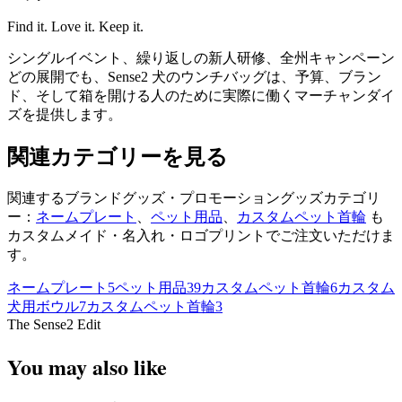
Find it. Love it. Keep it.
シングルイベント、繰り返しの新人研修、全州キャンペーン
どの展開でも、Sense2 犬のウンチバッグは、予算、ブラン
ド、そして箱を開ける人のために実際に働くマーチャンダイ
ズを提供します。
関連カテゴリーを見る
関連するブランドグッズ・プロモーショングッズカテゴリ
ー：
ネームプレート
、
ペット用品
、
カスタムペット首輪
も
カスタムメイド・名入れ・ロゴプリントでご注文いただけま
す。
ネームプレート
5
ペット用品
39
カスタムペット首輪
6
カスタム
犬用ボウル
7
カスタムペット首輪
3
The Sense2 Edit
You may also like