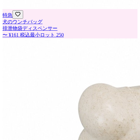
特急
犬のウンチバッグ
排泄物袋ディスペンサー
〜
¥161
税込
最小ロット
250