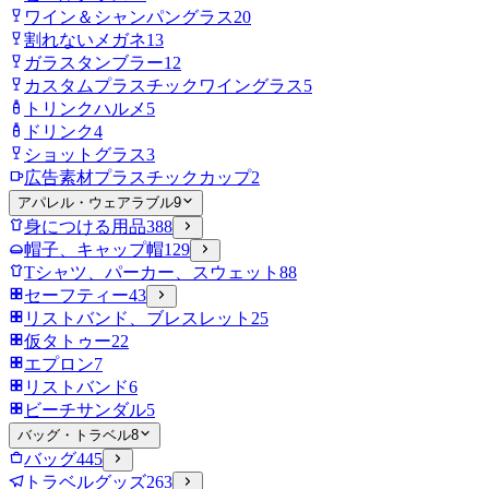
ワイン＆シャンパングラス
20
割れないメガネ
13
ガラスタンブラー
12
カスタムプラスチックワイングラス
5
トリンクハルメ
5
ドリンク
4
ショットグラス
3
広告素材プラスチックカップ
2
アパレル・ウェアラブル
9
身につける用品
388
帽子、キャップ帽
129
Tシャツ、パーカー、スウェット
88
セーフティー
43
リストバンド、ブレスレット
25
仮タトゥー
22
エプロン
7
リストバンド
6
ビーチサンダル
5
バッグ・トラベル
8
バッグ
445
トラベルグッズ
263