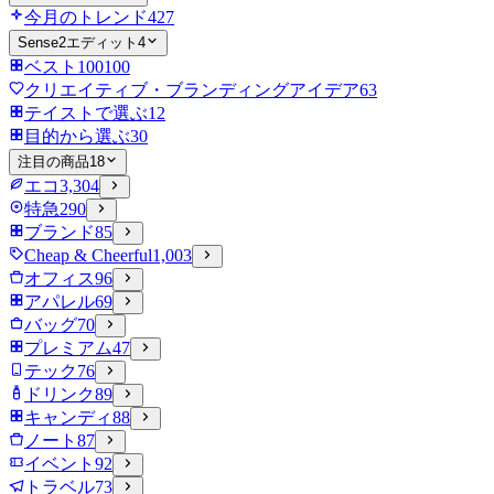
今月のトレンド
427
Sense2エディット
4
ベスト100
100
クリエイティブ・ブランディングアイデア
63
テイストで選ぶ
12
目的から選ぶ
30
注目の商品
18
エコ
3,304
特急
290
ブランド
85
Cheap & Cheerful
1,003
オフィス
96
アパレル
69
バッグ
70
プレミアム
47
テック
76
ドリンク
89
キャンディ
88
ノート
87
イベント
92
トラベル
73