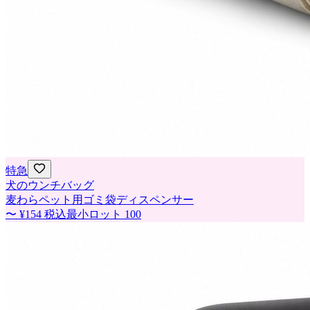
特急
犬のウンチバッグ
麦わらペット用ゴミ袋ディスペンサー
〜
¥154
税込
最小ロット
100