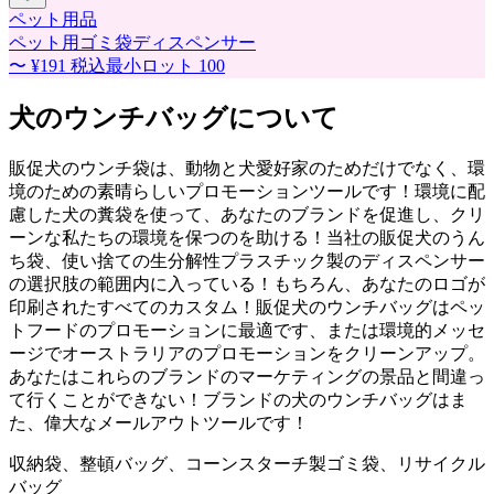
ペット用品
ペット用ゴミ袋ディスペンサー
〜
¥191
税込
最小ロット
100
犬のウンチバッグについて
販促犬のウンチ袋は、動物と犬愛好家のためだけでなく、環
境のための素晴らしいプロモーションツールです！環境に配
慮した犬の糞袋を使って、あなたのブランドを促進し、クリ
ーンな私たちの環境を保つのを助ける！当社の販促犬のうん
ち袋、使い捨ての生分解性プラスチック製のディスペンサー
の選択肢の範囲内に入っている！もちろん、あなたのロゴが
印刷されたすべてのカスタム！販促犬のウンチバッグはペッ
トフードのプロモーションに最適です、または環境的メッセ
ージでオーストラリアのプロモーションをクリーンアップ。
あなたはこれらのブランドのマーケティングの景品と間違っ
て行くことができない！ブランドの犬のウンチバッグはま
た、偉大なメールアウトツールです！
収納袋、整頓バッグ、コーンスターチ製ゴミ袋、リサイクル
バッグ