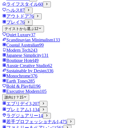
ライフスタイル
60
ヘルス
87
アウトドア
76
プレイ
76
テイストから選ぶ
12
Quiet Luxury
37
Scandinavian Minimalism
133
Coastal Australian
99
Modern Tech
243
Japanese Simplicity
131
Boutique Hotel
49
Aussie Creative Studio
62
Sustainable by Design
336
Monochrome
376
Earth Tones
285
Bold & Playful
196
Executive Modern
105
誰向け？
15
エブリデイ
3,207
プレミアム
1,134
ラグジュアリー
14
若手プロフェッショナル
1,475
ファミリー＆ペアレンツ
561