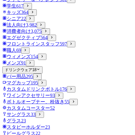
学生
617
キッズ
364
シニア
22
法人向け
3,982
消費者向け
3,075
エグゼクティブ
564
フロントラインスタッフ
597
職人
69
ウィメンズ
154
メンズ
91
ドリンクウェア
18
バー用品
295
マグカップ
195
カスタムドリンクボトル
176
ワインアクセサリー
93
ボトルオープナー、栓抜き
55
カスタムコースター
52
サングラス
33
グラス
23
スタビーホルダー
23
ビールグラス
22