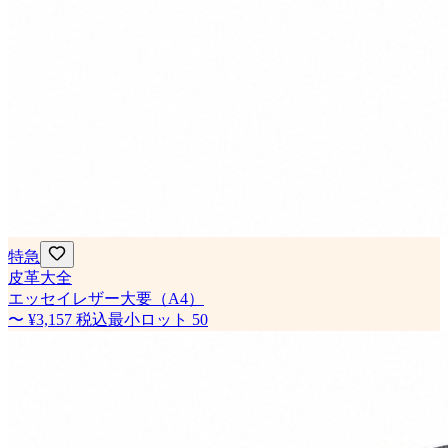
特急
皮革大全
エッセイレザー大要（A4）
〜
¥3,157
税込
最小ロット
50