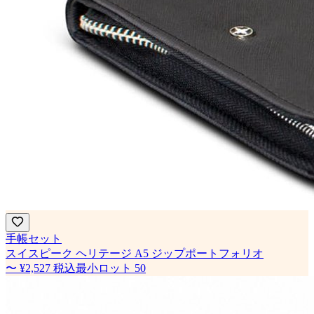
手帳セット
スイスピーク ヘリテージ A5 ジップポートフォリオ
〜
¥2,527
税込
最小ロット
50