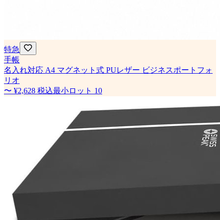
特急
手帳
名入れ対応 A4 マグネット式 PUレザー ビジネスポートフォ
リオ
〜
¥2,628
税込
最小ロット
10