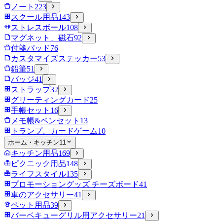
ノート
223
スクール用品
143
ストレスボール
108
マグネット、磁石
92
付箋パッド
76
カスタマイズステッカー
53
鉛筆
51
バッジ
41
ストラップ
32
グリーティングカード
25
手帳セット
16
メモ帳&ペンセット
13
トランプ、カードゲーム
10
ホーム・キッチン
11
キッチン用品
169
ピクニック用品
148
ライフスタイル
135
プロモーショングッズ チーズボード
41
車のアクセサリー
41
ペット用品
39
バーベキューグリル用アクセサリー
21