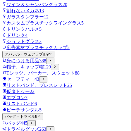
ワイン＆シャンパングラス
20
割れないメガネ
13
ガラスタンブラー
12
カスタムプラスチックワイングラス
5
トリンクハルメ
5
ドリンク
4
ショットグラス
3
広告素材プラスチックカップ
2
アパレル・ウェアラブル
9
身につける用品
388
帽子、キャップ帽
129
Tシャツ、パーカー、スウェット
88
セーフティー
43
リストバンド、ブレスレット
25
仮タトゥー
22
エプロン
7
リストバンド
6
ビーチサンダル
5
バッグ・トラベル
8
バッグ
445
トラベルグッズ
263