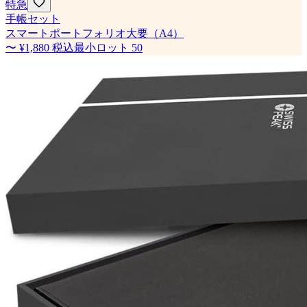
特急
手帳セット
スマートポートフォリオ大要（A4）
〜
¥1,880
税込
最小ロット
50