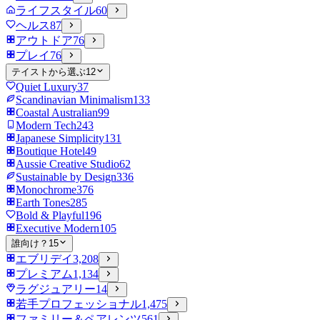
ライフスタイル
60
ヘルス
87
アウトドア
76
プレイ
76
テイストから選ぶ
12
Quiet Luxury
37
Scandinavian Minimalism
133
Coastal Australian
99
Modern Tech
243
Japanese Simplicity
131
Boutique Hotel
49
Aussie Creative Studio
62
Sustainable by Design
336
Monochrome
376
Earth Tones
285
Bold & Playful
196
Executive Modern
105
誰向け？
15
エブリデイ
3,208
プレミアム
1,134
ラグジュアリー
14
若手プロフェッショナル
1,475
ファミリー＆ペアレンツ
561