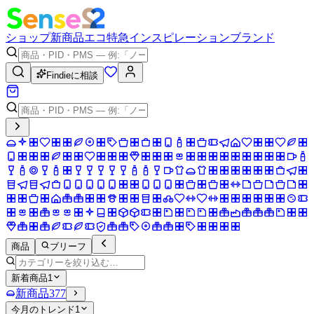
ショップ
新商品
エコ
特急
インスピレーション
ブランド
Findieに相談
商品
ブリーフ
新着商品
1
新商品
377
今月のトレンド
1