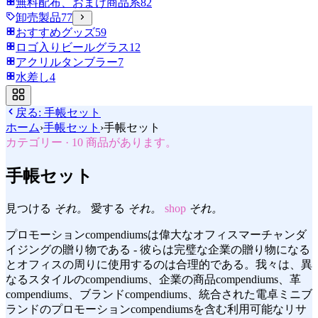
無料配布、おまけ商品系
82
卸売製品
77
おすすめグッズ
59
ロゴ入りビールグラス
12
アクリルタンブラー
7
水差し
4
戻る:
手帳セット
ホーム
›
手帳セット
›
手帳セット
カテゴリー
·
10
商品があります。
手帳セット
見つける
それ。
愛する
それ。
shop
それ。
プロモーションcompendiumsは偉大なオフィスマーチャンダ
イジングの贈り物である - 彼らは完璧な企業の贈り物になる
とオフィスの周りに使用するのは合理的である。我々は、異
なるスタイルのcompendiums、企業の商品compendiums、革
compendiums、ブランドcompendiums、統合された電卓ミニブ
ランドのプロモーションcompendiumsを含む利用可能なリサ