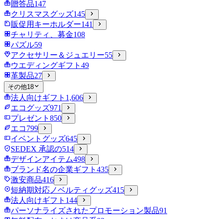
贈答品
147
クリスマスグッズ
145
販促用キーホルダー
141
チャリティ、募金
108
パズル
59
アクセサリー＆ジュエリー
55
ウエディングギフト
49
革製品
27
その他
18
法人向けギフト
1,606
エコグッズ
971
プレゼント
850
エコ
799
イベントグッズ
645
SEDEX 承認の
514
デザインアイテム
498
ブランド名の企業ギフト
435
激安商品
416
短納期対応ノベルティグッズ
415
法人向けギフト
144
パーソナライズされたプロモーション製品
91