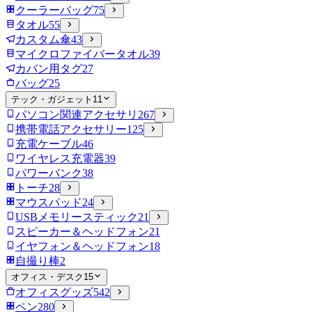
クーラーバッグ
75
タオル
55
カスタム傘
43
マイクロファイバータオル
39
カバン用タグ
27
バッグ
25
テック・ガジェット
11
パソコン関連アクセサリ
267
携帯電話アクセサリー
125
充電ケーブル
46
ワイヤレス充電器
39
パワーバンク
38
トーチ
28
マウスパッド
24
USBメモリースティック
21
スピーカー＆ヘッドフォン
21
イヤフォン＆ヘッドフォン
18
自撮り棒
2
オフィス・デスク
15
オフィスグッズ
542
ペン
280