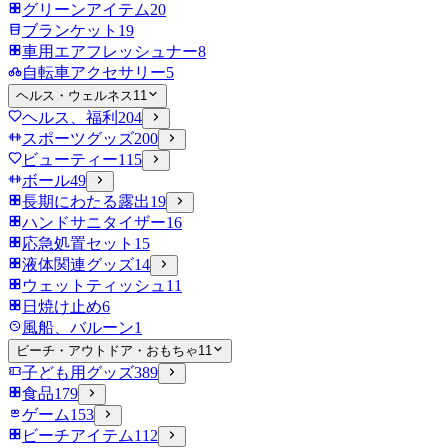
グリーンアイテム
20
ブランケット
19
車用エアフレッシュナー
8
自転車アクセサリー
5
ヘルス・ウェルネス
11
ヘルス、福利
204
スポーツグッズ
200
ビューティー
115
ボール
49
長期にわたる露出
19
ハンドサニタイザー
16
応急処置セット
15
液体関連グッズ
14
ウェットティッシュ
11
日焼け止め
6
風船、バルーン
1
ビーチ・アウトドア・おもちゃ
11
子ども用グッズ
389
食品
179
ゲーム
153
ビーチアイテム
112