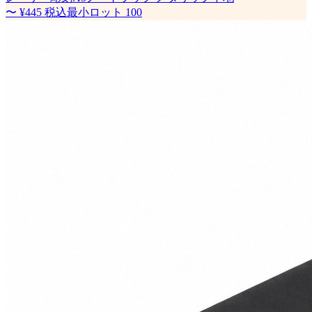
〜
¥445
税込
最小ロット
100