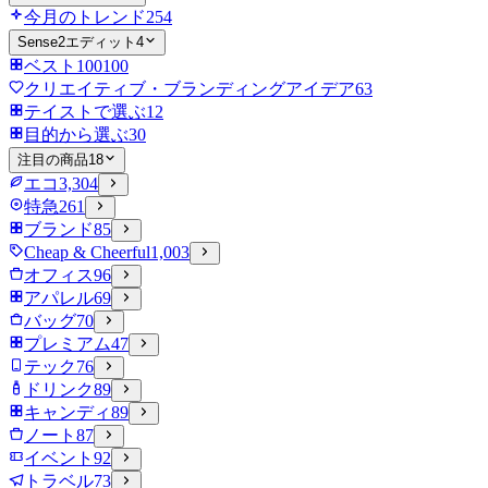
今月のトレンド
254
Sense2エディット
4
ベスト100
100
クリエイティブ・ブランディングアイデア
63
テイストで選ぶ
12
目的から選ぶ
30
注目の商品
18
エコ
3,304
特急
261
ブランド
85
Cheap & Cheerful
1,003
オフィス
96
アパレル
69
バッグ
70
プレミアム
47
テック
76
ドリンク
89
キャンディ
89
ノート
87
イベント
92
トラベル
73