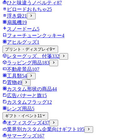
ひと味違うノベルティ
87
ビロードおもちゃ
25
浮き袋
21
扇風機
19
スノードーム
5
フォーチューンクッキー
4
アヒルグッズ
1
プリント・ディスプレイ
9
レターグッズ、付箋
332
ラッピング用品
183
不動産景品
107
工具類
54
置物
49
カスタム形状の商品
44
広告バナーと旗
15
カスタムフラッグ
12
レンズ用品
5
ギフト・イベント
11
オフィスグッズ
437
業界別カスタム企業向けギフト
195
サマーグッズ
167