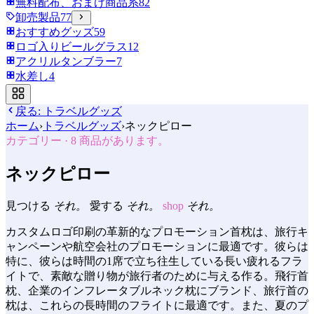
無料配布、おまけ商品系
82
卸売製品
77
おすすめグッズ
59
ロゴ入りビールグラス
12
アクリルタンブラー
7
水差し
4
戻る:
トラベルグッズ
ホーム
›
トラベルグッズ
›
ネックピロー
カテゴリー
·
8
商品があります。
ネックピロー
見つける
それ。
愛する
それ。
shop
それ。
カスタムロゴ印刷の革新的なプロモーション首枕は、旅行キ
ャンペーンや航空会社のプロモーションに最適です。彼らは
特に、彼らは時間の1席で立ち往生している長い疲れるフラ
イトで、素敵な贈り物が旅行者のために与える作る。飛行首
枕、企業のインフレータブルネック枕にブランド、旅行首の
枕は、これらの長時間のフライトに最適です。また、夏のプ