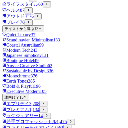
ライフスタイル
60
ヘルス
87
アウトドア
76
プレイ
76
テイストから選ぶ
12
Quiet Luxury
37
Scandinavian Minimalism
133
Coastal Australian
99
Modern Tech
243
Japanese Simplicity
131
Boutique Hotel
49
Aussie Creative Studio
62
Sustainable by Design
336
Monochrome
376
Earth Tones
285
Bold & Playful
196
Executive Modern
105
誰向け？
15
エブリデイ
3,208
プレミアム
1,134
ラグジュアリー
14
若手プロフェッショナル
1,475
ファミリー＆ペアレンツ
561