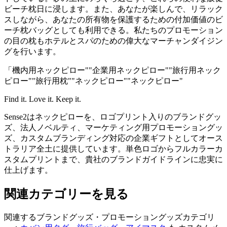
ビーチ枕日に浸します。また、あなたが楽しんで、リラック
スしながら、あなたの所有物を保護するための付加価値のビ
ーチ枕バッグとしても利用できる。私たちのプロモーション
の目の枕もホテルとスパのための偉大なマーチャンダイジン
グを行います。
「機内用ネックピロー"
"企業用ネックピロー"
"旅行用ネック
ピロー"
"旅行用枕"
"ネックピロー"
"ネックピロー"
Find it. Love it. Keep it.
Sense2はネックピローを、ロゴプリント入りのブランドグッ
ズ、法人ノベルティ、マーケティング用プロモーショングッ
ズ、カスタムブランディング対応の企業ギフトとしてオース
トラリア全土に提供しています。単色ロゴからフルカラーカ
スタムプリントまで、貴社のブランドガイドラインに忠実に
仕上げます。
関連カテゴリーを見る
関連するブランドグッズ・プロモーショングッズカテゴリ