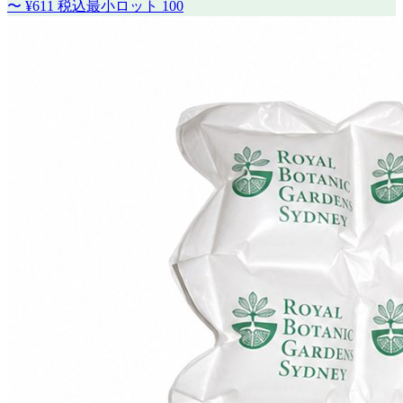
〜
¥611
税込
最小ロット
100