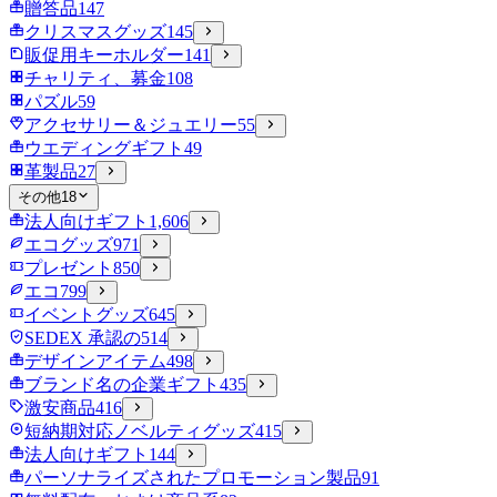
贈答品
147
クリスマスグッズ
145
販促用キーホルダー
141
チャリティ、募金
108
パズル
59
アクセサリー＆ジュエリー
55
ウエディングギフト
49
革製品
27
その他
18
法人向けギフト
1,606
エコグッズ
971
プレゼント
850
エコ
799
イベントグッズ
645
SEDEX 承認の
514
デザインアイテム
498
ブランド名の企業ギフト
435
激安商品
416
短納期対応ノベルティグッズ
415
法人向けギフト
144
パーソナライズされたプロモーション製品
91