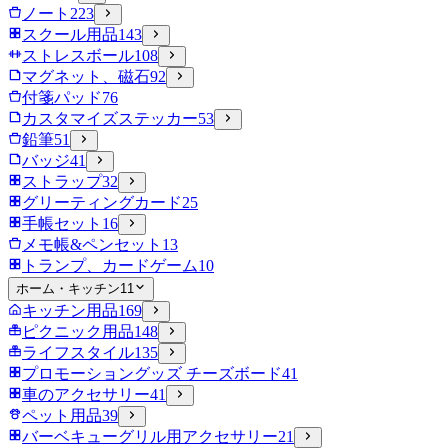
ノート
223
スクール用品
143
ストレスボール
108
マグネット、磁石
92
付箋パッド
76
カスタマイズステッカー
53
鉛筆
51
バッジ
41
ストラップ
32
グリーティングカード
25
手帳セット
16
メモ帳&ペンセット
13
トランプ、カードゲーム
10
ホーム・キッチン
11
キッチン用品
169
ピクニック用品
148
ライフスタイル
135
プロモーショングッズ チーズボード
41
車のアクセサリー
41
ペット用品
39
バーベキューグリル用アクセサリー
21