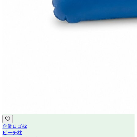
企業ロゴ枕
ビーチ枕