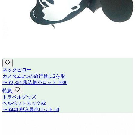
ネックピロー
カスタム1つの旅行枕に2を形
〜
¥2,364
税込
最小ロット
1000
特急
トラベルグッズ
ベルベットネック枕
〜
¥440
税込
最小ロット
50