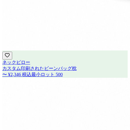
ネックピロー
カスタム印刷されたビーンバッグ枕
〜
¥2,346
税込
最小ロット
500