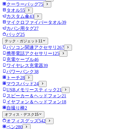
クーラーバッグ
75
タオル
55
カスタム傘
43
マイクロファイバータオル
39
カバン用タグ
27
バッグ
25
テック・ガジェット
11
パソコン関連アクセサリ
267
携帯電話アクセサリー
125
充電ケーブル
46
ワイヤレス充電器
39
パワーバンク
38
トーチ
28
マウスパッド
24
USBメモリースティック
21
スピーカー＆ヘッドフォン
21
イヤフォン＆ヘッドフォン
18
自撮り棒
2
オフィス・デスク
15
オフィスグッズ
542
ペン
280