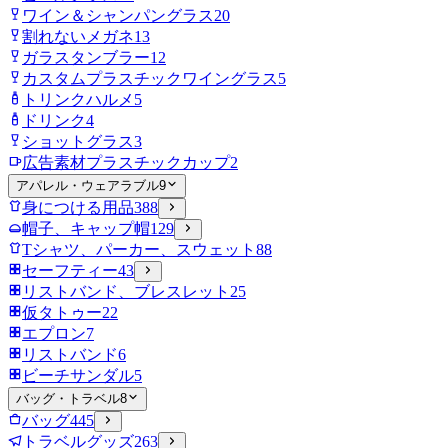
ワイン＆シャンパングラス
20
割れないメガネ
13
ガラスタンブラー
12
カスタムプラスチックワイングラス
5
トリンクハルメ
5
ドリンク
4
ショットグラス
3
広告素材プラスチックカップ
2
アパレル・ウェアラブル
9
身につける用品
388
帽子、キャップ帽
129
Tシャツ、パーカー、スウェット
88
セーフティー
43
リストバンド、ブレスレット
25
仮タトゥー
22
エプロン
7
リストバンド
6
ビーチサンダル
5
バッグ・トラベル
8
バッグ
445
トラベルグッズ
263