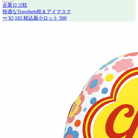
企業ロゴ枕
快適なTravelsets枕＆アイマスク
〜
¥2,182
税込
最小ロット
500