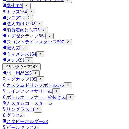
学生
617
キッズ
364
シニア
22
法人向け
3,982
消費者向け
3,075
エグゼクティブ
564
フロントラインスタッフ
597
職人
69
ウィメンズ
154
メンズ
91
ドリンクウェア
18
バー用品
295
マグカップ
195
カスタムドリンクボトル
176
ワインアクセサリー
93
ボトルオープナー、栓抜き
55
カスタムコースター
52
サングラス
33
グラス
23
スタビーホルダー
23
ビールグラス
22