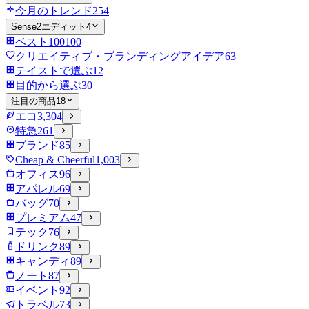
今月のトレンド
254
Sense2エディット
4
ベスト100
100
クリエイティブ・ブランディングアイデア
63
テイストで選ぶ
12
目的から選ぶ
30
注目の商品
18
エコ
3,304
特急
261
ブランド
85
Cheap & Cheerful
1,003
オフィス
96
アパレル
69
バッグ
70
プレミアム
47
テック
76
ドリンク
89
キャンディ
89
ノート
87
イベント
92
トラベル
73