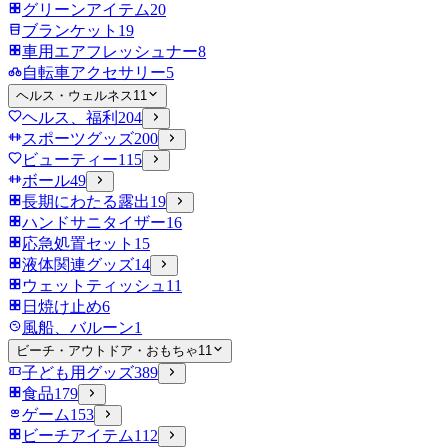
グリーンアイテム
20
ブランケット
19
車用エアフレッシュナー
8
自転車アクセサリー
5
ヘルス・ウェルネス
11
ヘルス、福利
204
スポーツグッズ
200
ビューティー
115
ボール
49
長期にわたる露出
19
ハンドサニタイザー
16
応急処置セット
15
液体関連グッズ
14
ウェットティッシュ
11
日焼け止め
6
風船、バルーン
1
ビーチ・アウトドア・おもちゃ
11
子ども用グッズ
389
食品
179
ゲーム
153
ビーチアイテム
112