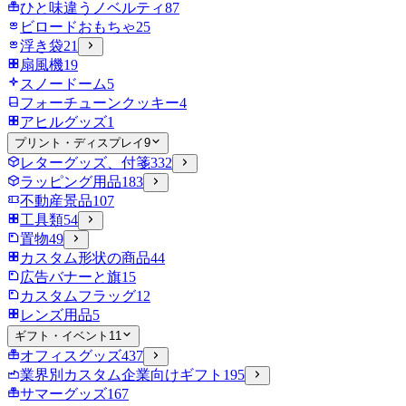
ひと味違うノベルティ
87
ビロードおもちゃ
25
浮き袋
21
扇風機
19
スノードーム
5
フォーチューンクッキー
4
アヒルグッズ
1
プリント・ディスプレイ
9
レターグッズ、付箋
332
ラッピング用品
183
不動産景品
107
工具類
54
置物
49
カスタム形状の商品
44
広告バナーと旗
15
カスタムフラッグ
12
レンズ用品
5
ギフト・イベント
11
オフィスグッズ
437
業界別カスタム企業向けギフト
195
サマーグッズ
167