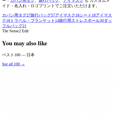
ー：
カバン用タグ
、
旅行バッグ
、
アイマスク
も カスタムメ
イド・名入れ・ロゴプリントでご注文いただけます。
カバン用タグ
27
旅行バッグ
57
アイマスク
18
シート
18
アイマス
ク
18
トラベル・ブランケット
14
旅行用ストレスボール
30
ダッ
フルバッグ
21
The Sense2 Edit
You may also like
ベスト100 — 日本
See all 100 →