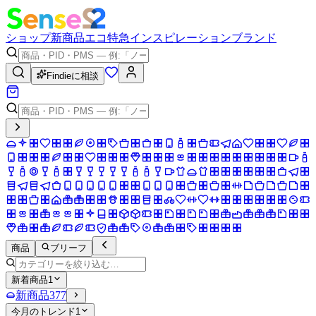
ショップ
新商品
エコ
特急
インスピレーション
ブランド
Findieに相談
商品
ブリーフ
新着商品
1
新商品
377
今月のトレンド
1