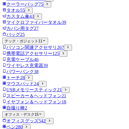
クーラーバッグ
75
タオル
55
カスタム傘
43
マイクロファイバータオル
39
カバン用タグ
27
バッグ
25
テック・ガジェット
11
パソコン関連アクセサリ
267
携帯電話アクセサリー
125
充電ケーブル
46
ワイヤレス充電器
39
パワーバンク
38
トーチ
28
マウスパッド
24
USBメモリースティック
21
スピーカー＆ヘッドフォン
21
イヤフォン＆ヘッドフォン
18
自撮り棒
2
オフィス・デスク
15
オフィスグッズ
542
ペン
280