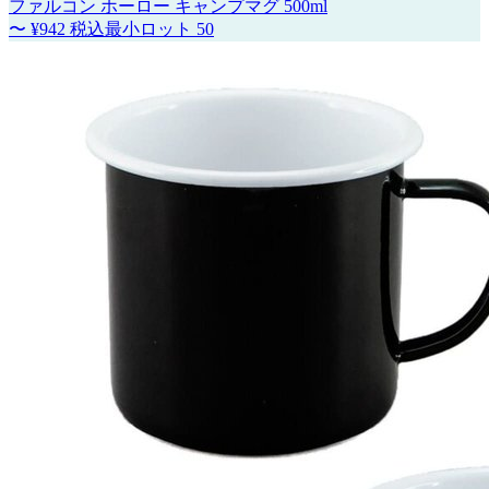
ファルコン ホーロー キャンプマグ 500ml
〜
¥942
税込
最小ロット
50