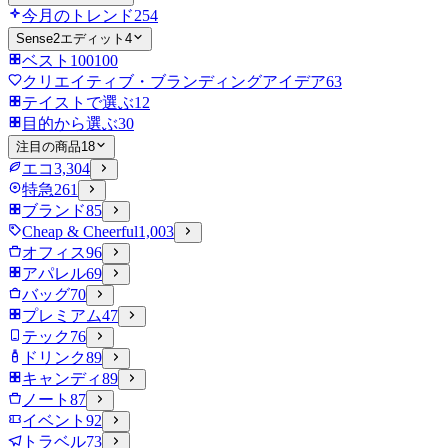
今月のトレンド
254
Sense2エディット
4
ベスト100
100
クリエイティブ・ブランディングアイデア
63
テイストで選ぶ
12
目的から選ぶ
30
注目の商品
18
エコ
3,304
特急
261
ブランド
85
Cheap & Cheerful
1,003
オフィス
96
アパレル
69
バッグ
70
プレミアム
47
テック
76
ドリンク
89
キャンディ
89
ノート
87
イベント
92
トラベル
73