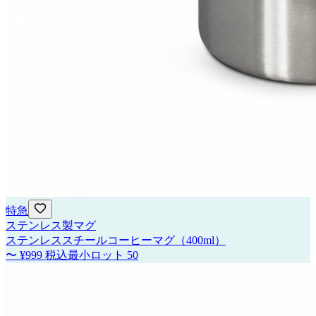
特急
ステンレス製マグ
ステンレススチールコーヒーマグ（400ml）
〜
¥999
税込
最小ロット
50