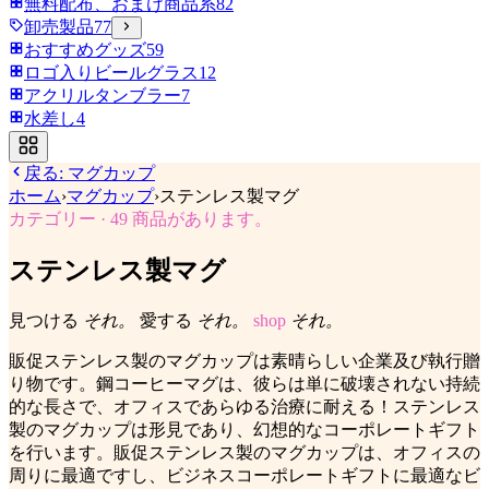
無料配布、おまけ商品系
82
卸売製品
77
おすすめグッズ
59
ロゴ入りビールグラス
12
アクリルタンブラー
7
水差し
4
戻る:
マグカップ
ホーム
›
マグカップ
›
ステンレス製マグ
カテゴリー
·
49
商品があります。
ステンレス製マグ
見つける
それ。
愛する
それ。
shop
それ。
販促ステンレス製のマグカップは素晴らしい企業及び執行贈
り物です。鋼コーヒーマグは、彼らは単に破壊されない持続
的な長さで、オフィスであらゆる治療に耐える！ステンレス
製のマグカップは形見であり、幻想的なコーポレートギフト
を行います。販促ステンレス製のマグカップは、オフィスの
周りに最適ですし、ビジネスコーポレートギフトに最適なビ