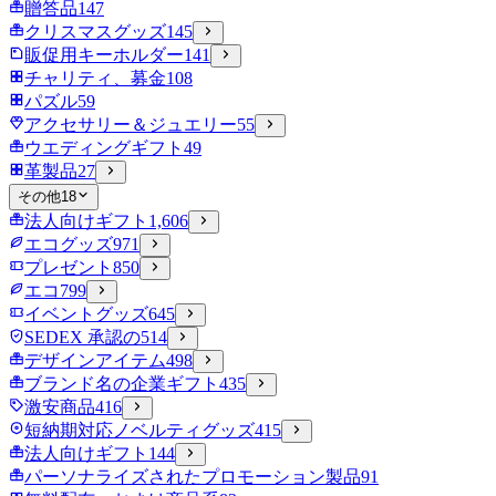
贈答品
147
クリスマスグッズ
145
販促用キーホルダー
141
チャリティ、募金
108
パズル
59
アクセサリー＆ジュエリー
55
ウエディングギフト
49
革製品
27
その他
18
法人向けギフト
1,606
エコグッズ
971
プレゼント
850
エコ
799
イベントグッズ
645
SEDEX 承認の
514
デザインアイテム
498
ブランド名の企業ギフト
435
激安商品
416
短納期対応ノベルティグッズ
415
法人向けギフト
144
パーソナライズされたプロモーション製品
91