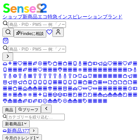
ショップ
新商品
エコ
特急
インスピレーション
ブランド
Findieに相談
商品
ブリーフ
新着商品
1
新商品
377
今月のトレンド
1