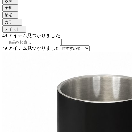
数量
予算
納期
カラー
テイスト
49
アイテム見つかりました
49
アイテム見つかりました