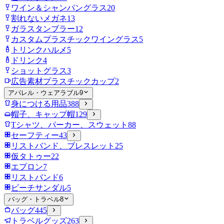
ワイン＆シャンパングラス
20
割れないメガネ
13
ガラスタンブラー
12
カスタムプラスチックワイングラス
5
トリンクハルメ
5
ドリンク
4
ショットグラス
3
広告素材プラスチックカップ
2
アパレル・ウェアラブル
9
身につける用品
388
帽子、キャップ帽
129
Tシャツ、パーカー、スウェット
88
セーフティー
43
リストバンド、ブレスレット
25
仮タトゥー
22
エプロン
7
リストバンド
6
ビーチサンダル
5
バッグ・トラベル
8
バッグ
445
トラベルグッズ
263