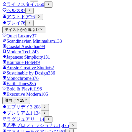
ライフスタイル
60
ヘルス
87
アウトドア
76
プレイ
76
テイストから選ぶ
12
Quiet Luxury
37
Scandinavian Minimalism
133
Coastal Australian
99
Modern Tech
243
Japanese Simplicity
131
Boutique Hotel
49
Aussie Creative Studio
62
Sustainable by Design
336
Monochrome
376
Earth Tones
285
Bold & Playful
196
Executive Modern
105
誰向け？
15
エブリデイ
3,208
プレミアム
1,134
ラグジュアリー
14
若手プロフェッショナル
1,475
ファミリー＆ペアレンツ
561