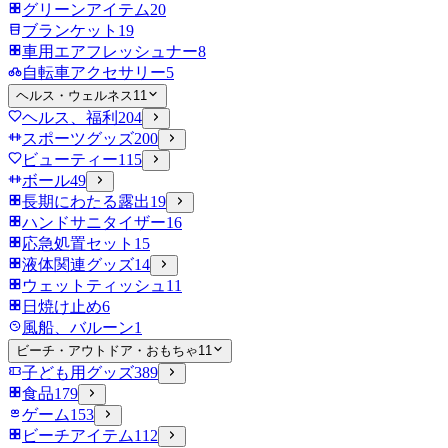
グリーンアイテム
20
ブランケット
19
車用エアフレッシュナー
8
自転車アクセサリー
5
ヘルス・ウェルネス
11
ヘルス、福利
204
スポーツグッズ
200
ビューティー
115
ボール
49
長期にわたる露出
19
ハンドサニタイザー
16
応急処置セット
15
液体関連グッズ
14
ウェットティッシュ
11
日焼け止め
6
風船、バルーン
1
ビーチ・アウトドア・おもちゃ
11
子ども用グッズ
389
食品
179
ゲーム
153
ビーチアイテム
112