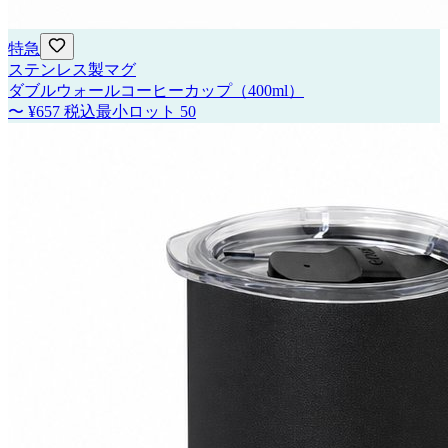
特急
ステンレス製マグ
ダブルウォールコーヒーカップ（400ml）
〜
¥657
税込
最小ロット
50