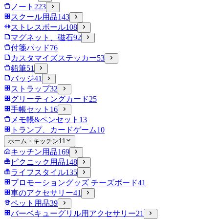
ノート
223
スクール用品
143
ストレスボール
108
マグネット、磁石
92
付箋パッド
76
カスタマイズステッカー
53
鉛筆
51
バッジ
41
ストラップ
32
グリーティングカード
25
手帳セット
16
メモ帳&ペンセット
13
トランプ、カードゲーム
10
ホーム・キッチン
11
キッチン用品
169
ピクニック用品
148
ライフスタイル
135
プロモーショングッズ チーズボード
41
車のアクセサリー
41
ペット用品
39
バーベキューグリル用アクセサリー
21