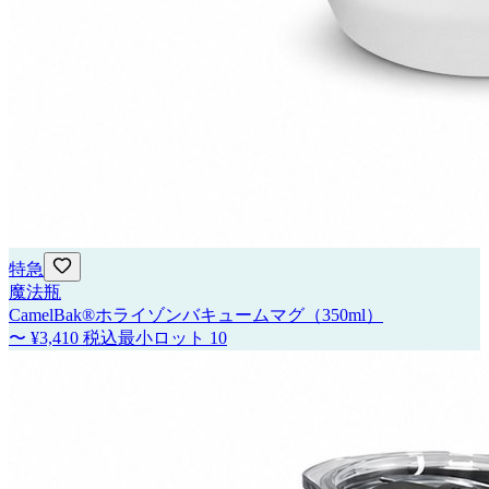
特急
魔法瓶
CamelBak®ホライゾンバキュームマグ（350ml）
〜
¥3,410
税込
最小ロット
10