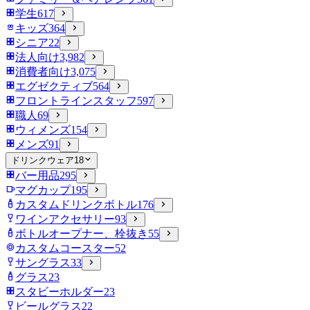
学生
617
キッズ
364
シニア
22
法人向け
3,982
消費者向け
3,075
エグゼクティブ
564
フロントラインスタッフ
597
職人
69
ウィメンズ
154
メンズ
91
ドリンクウェア
18
バー用品
295
マグカップ
195
カスタムドリンクボトル
176
ワインアクセサリー
93
ボトルオープナー、栓抜き
55
カスタムコースター
52
サングラス
33
グラス
23
スタビーホルダー
23
ビールグラス
22