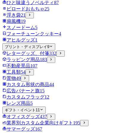
ひと味違うノベルティ
87
ビロードおもちゃ
25
浮き袋
21
扇風機
19
スノードーム
5
フォーチューンクッキー
4
アヒルグッズ
1
プリント・ディスプレイ
9
レターグッズ、付箋
332
ラッピング用品
183
不動産景品
107
工具類
54
置物
49
カスタム形状の商品
44
広告バナーと旗
15
カスタムフラッグ
12
レンズ用品
5
ギフト・イベント
11
オフィスグッズ
437
業界別カスタム企業向けギフト
195
サマーグッズ
167