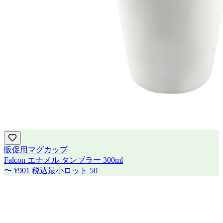
販促用マグカップ
Falcon エナメル タンブラー 300ml
〜
¥901
税込
最小ロット
50