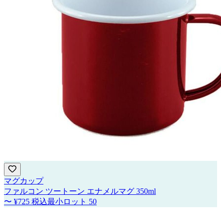
マグカップ
ファルコン ツートーン エナメルマグ 350ml
〜
¥725
税込
最小ロット
50