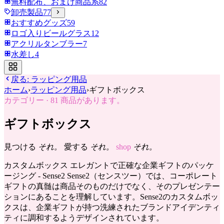
無料配布、おまけ商品系
82
卸売製品
77
おすすめグッズ
59
ロゴ入りビールグラス
12
アクリルタンブラー
7
水差し
4
戻る:
ラッピング用品
ホーム
›
ラッピング用品
›
ギフトボックス
カテゴリー
·
81
商品があります。
ギフトボックス
見つける
それ。
愛する
それ。
shop
それ。
カスタムボックス エレガントで正確な企業ギフトのパッケ
ージング - Sense2 Sense2（センスツー）では、コーポレート
ギフトの真髄は商品そのものだけでなく、そのプレゼンテー
ションにあることを理解しています。Sense2のカスタムボッ
クスは、企業ギフトが持つ洗練されたブランドアイデンティ
ティに調和するようデザインされています。