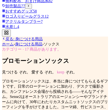
無料配布、おまけ商品系
82
卸売製品
77
おすすめグッズ
58
ロゴ入りビールグラス
12
アクリルタンブラー
7
水差し
4
戻る:
身につける用品
ホーム
›
身につける用品
›
ソックス
カテゴリー
·
17
商品があります。
プロモーションソックス
見つける
それ。
愛する
それ。
keep
それ。
プロモーションソックスは、本当に身につけてもらえるギフ
トです。日常のローテーションに加わり、デスクで撮影さ
れ、カンファレンス会場から投稿される——そんなアイテ
ム。Sense2はオーストラリアのエージェンシーやブランドチ
ームに向けて、30年にわたりカスタムニットソックスのブリ
ーフィングを手がけてきました。コーマ綿、竹ビスコース、