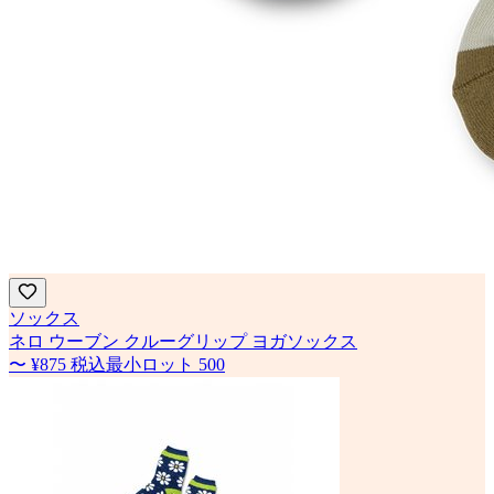
ソックス
ネロ ウーブン クルーグリップ ヨガソックス
〜
¥875
税込
最小ロット
500