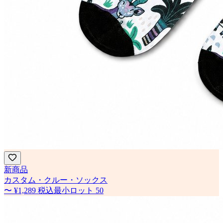
新商品
カスタム・クルー・ソックス
〜
¥1,289
税込
最小ロット
50