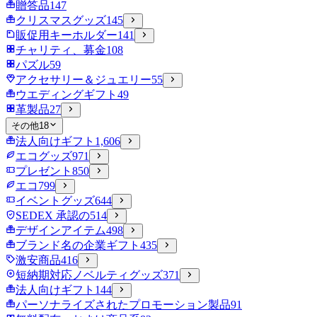
贈答品
147
クリスマスグッズ
145
販促用キーホルダー
141
チャリティ、募金
108
パズル
59
アクセサリー＆ジュエリー
55
ウエディングギフト
49
革製品
27
その他
18
法人向けギフト
1,606
エコグッズ
971
プレゼント
850
エコ
799
イベントグッズ
644
SEDEX 承認の
514
デザインアイテム
498
ブランド名の企業ギフト
435
激安商品
416
短納期対応ノベルティグッズ
371
法人向けギフト
144
パーソナライズされたプロモーション製品
91