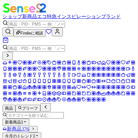
ショップ
新商品
エコ
特急
インスピレーション
ブランド
Findieに相談
商品
ブリーフ
新着商品
1
新商品
376
今月のトレンド
1