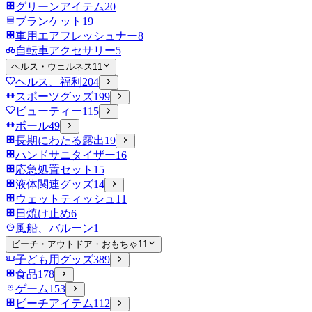
グリーンアイテム
20
ブランケット
19
車用エアフレッシュナー
8
自転車アクセサリー
5
ヘルス・ウェルネス
11
ヘルス、福利
204
スポーツグッズ
199
ビューティー
115
ボール
49
長期にわたる露出
19
ハンドサニタイザー
16
応急処置セット
15
液体関連グッズ
14
ウェットティッシュ
11
日焼け止め
6
風船、バルーン
1
ビーチ・アウトドア・おもちゃ
11
子ども用グッズ
389
食品
178
ゲーム
153
ビーチアイテム
112