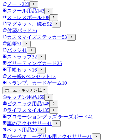
ノート
223
スクール用品
143
ストレスボール
108
マグネット、磁石
92
付箋パッド
76
カスタマイズステッカー
53
鉛筆
51
バッジ
41
ストラップ
32
グリーティングカード
25
手帳セット
16
メモ帳&ペンセット
13
トランプ、カードゲーム
10
ホーム・キッチン
11
キッチン用品
169
ピクニック用品
148
ライフスタイル
135
プロモーショングッズ チーズボード
41
車のアクセサリー
41
ペット用品
39
バーベキューグリル用アクセサリー
21