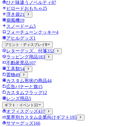
ひと味違うノベルティ
87
ビロードおもちゃ
25
浮き袋
21
扇風機
19
スノードーム
5
フォーチューンクッキー
4
アヒルグッズ
1
プリント・ディスプレイ
9
レターグッズ、付箋
332
ラッピング用品
183
不動産景品
107
工具類
54
置物
49
カスタム形状の商品
44
広告バナーと旗
15
カスタムフラッグ
12
レンズ用品
5
ギフト・イベント
11
オフィスグッズ
437
業界別カスタム企業向けギフト
195
サマーグッズ
166