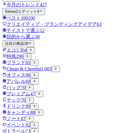
今月のトレンド
427
Sense2エディット
4
ベスト100
100
クリエイティブ・ブランディングアイデア
63
テイストで選ぶ
12
目的から選ぶ
30
注目の商品
18
エコ
3,304
特急
290
ブランド
85
Cheap & Cheerful
1,003
オフィス
96
アパレル
69
バッグ
70
プレミアム
47
テック
76
ドリンク
89
キャンディ
88
ノート
87
イベント
92
トラベル
73