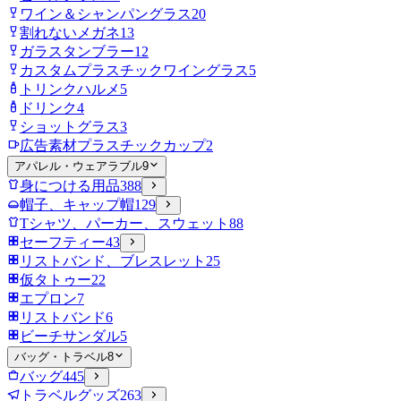
ワイン＆シャンパングラス
20
割れないメガネ
13
ガラスタンブラー
12
カスタムプラスチックワイングラス
5
トリンクハルメ
5
ドリンク
4
ショットグラス
3
広告素材プラスチックカップ
2
アパレル・ウェアラブル
9
身につける用品
388
帽子、キャップ帽
129
Tシャツ、パーカー、スウェット
88
セーフティー
43
リストバンド、ブレスレット
25
仮タトゥー
22
エプロン
7
リストバンド
6
ビーチサンダル
5
バッグ・トラベル
8
バッグ
445
トラベルグッズ
263