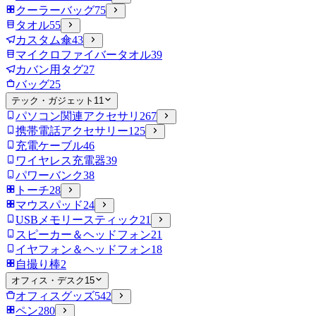
クーラーバッグ
75
タオル
55
カスタム傘
43
マイクロファイバータオル
39
カバン用タグ
27
バッグ
25
テック・ガジェット
11
パソコン関連アクセサリ
267
携帯電話アクセサリー
125
充電ケーブル
46
ワイヤレス充電器
39
パワーバンク
38
トーチ
28
マウスパッド
24
USBメモリースティック
21
スピーカー＆ヘッドフォン
21
イヤフォン＆ヘッドフォン
18
自撮り棒
2
オフィス・デスク
15
オフィスグッズ
542
ペン
280