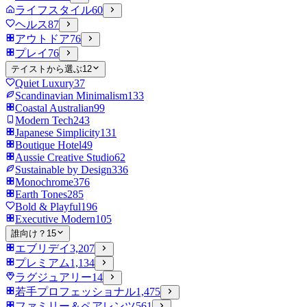
ライフスタイル
60
ヘルス
87
アウトドア
76
プレイ
76
テイストから選ぶ
12
Quiet Luxury
37
Scandinavian Minimalism
133
Coastal Australian
99
Modern Tech
243
Japanese Simplicity
131
Boutique Hotel
49
Aussie Creative Studio
62
Sustainable by Design
336
Monochrome
376
Earth Tones
285
Bold & Playful
196
Executive Modern
105
誰向け？
15
エブリデイ
3,207
プレミアム
1,134
ラグジュアリー
14
若手プロフェッショナル
1,475
ファミリー＆ペアレンツ
561