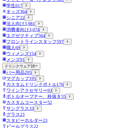
学生
617
キッズ
364
シニア
22
法人向け
3,981
消費者向け
3,074
エグゼクティブ
564
フロントラインスタッフ
597
職人
69
ウィメンズ
154
メンズ
91
ドリンクウェア
18
バー用品
295
マグカップ
195
カスタムドリンクボトル
176
ワインアクセサリー
93
ボトルオープナー、栓抜き
55
カスタムコースター
52
サングラス
33
グラス
23
スタビーホルダー
23
ビールグラス
22