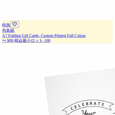
特急
包装紙
A7 Folding Gift Cards, Custom Printed Full Colour
〜
¥89
税込
最小ロット
100