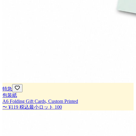
特急
包装紙
A6 Folding Gift Cards, Custom Printed
〜
¥119
税込
最小ロット
100