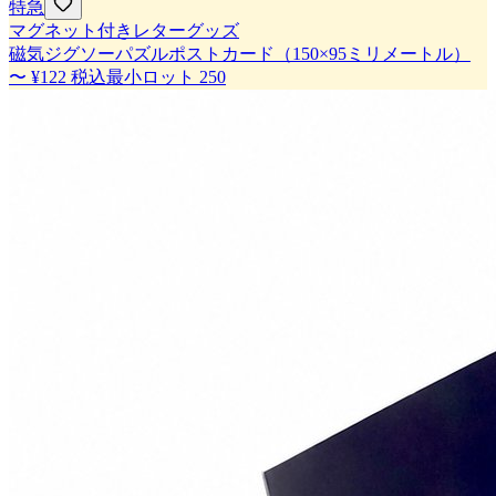
特急
マグネット付きレターグッズ
磁気ジグソーパズルポストカード（150×95ミリメートル）
〜
¥122
税込
最小ロット
250