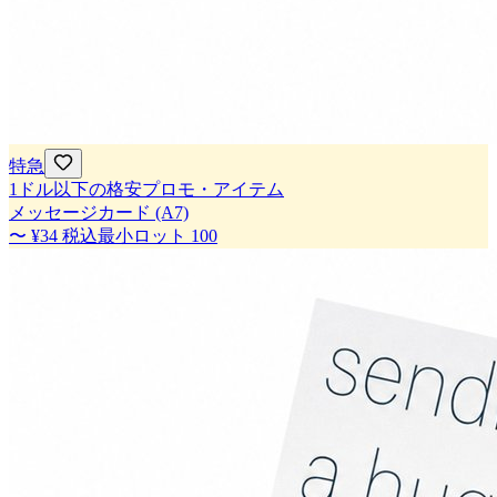
特急
1ドル以下の格安プロモ・アイテム
メッセージカード (A7)
〜
¥34
税込
最小ロット
100