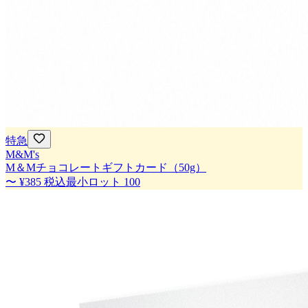
特急
M&M's
M＆Mチョコレートギフトカード（50g）
〜
¥385
税込
最小ロット
100