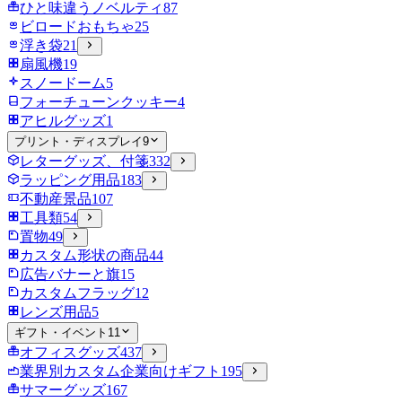
ひと味違うノベルティ
87
ビロードおもちゃ
25
浮き袋
21
扇風機
19
スノードーム
5
フォーチューンクッキー
4
アヒルグッズ
1
プリント・ディスプレイ
9
レターグッズ、付箋
332
ラッピング用品
183
不動産景品
107
工具類
54
置物
49
カスタム形状の商品
44
広告バナーと旗
15
カスタムフラッグ
12
レンズ用品
5
ギフト・イベント
11
オフィスグッズ
437
業界別カスタム企業向けギフト
195
サマーグッズ
167