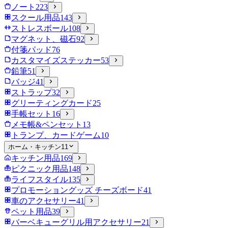
ノート
223
スクール用品
143
ストレスボール
108
マグネット、磁石
92
付箋パッド
76
カスタマイズステッカー
53
鉛筆
51
バッジ
41
ストラップ
32
グリーティングカード
25
手帳セット
16
メモ帳&ペンセット
13
トランプ、カードゲーム
10
ホーム・キッチン
11
キッチン用品
169
ピクニック用品
148
ライフスタイル
135
プロモーショングッズ チーズボード
41
車のアクセサリー
41
ペット用品
39
バーベキューグリル用アクセサリー
21