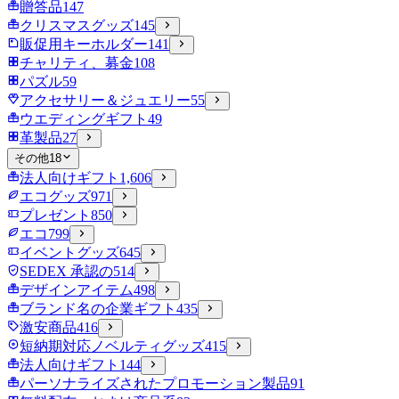
贈答品
147
クリスマスグッズ
145
販促用キーホルダー
141
チャリティ、募金
108
パズル
59
アクセサリー＆ジュエリー
55
ウエディングギフト
49
革製品
27
その他
18
法人向けギフト
1,606
エコグッズ
971
プレゼント
850
エコ
799
イベントグッズ
645
SEDEX 承認の
514
デザインアイテム
498
ブランド名の企業ギフト
435
激安商品
416
短納期対応ノベルティグッズ
415
法人向けギフト
144
パーソナライズされたプロモーション製品
91