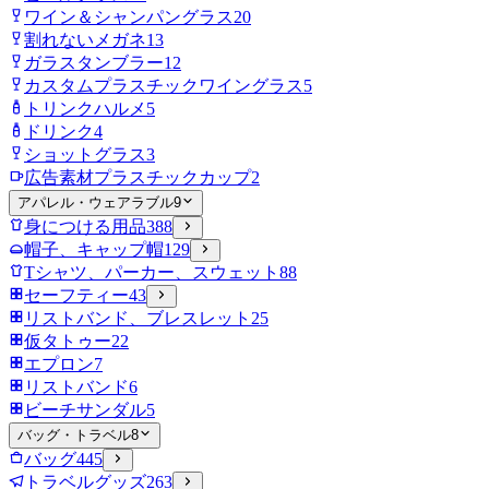
ワイン＆シャンパングラス
20
割れないメガネ
13
ガラスタンブラー
12
カスタムプラスチックワイングラス
5
トリンクハルメ
5
ドリンク
4
ショットグラス
3
広告素材プラスチックカップ
2
アパレル・ウェアラブル
9
身につける用品
388
帽子、キャップ帽
129
Tシャツ、パーカー、スウェット
88
セーフティー
43
リストバンド、ブレスレット
25
仮タトゥー
22
エプロン
7
リストバンド
6
ビーチサンダル
5
バッグ・トラベル
8
バッグ
445
トラベルグッズ
263