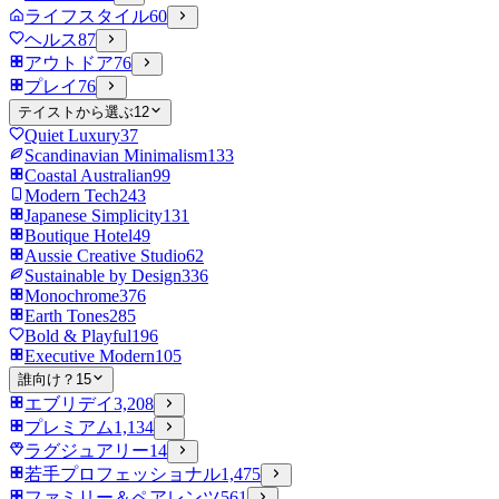
ライフスタイル
60
ヘルス
87
アウトドア
76
プレイ
76
テイストから選ぶ
12
Quiet Luxury
37
Scandinavian Minimalism
133
Coastal Australian
99
Modern Tech
243
Japanese Simplicity
131
Boutique Hotel
49
Aussie Creative Studio
62
Sustainable by Design
336
Monochrome
376
Earth Tones
285
Bold & Playful
196
Executive Modern
105
誰向け？
15
エブリデイ
3,208
プレミアム
1,134
ラグジュアリー
14
若手プロフェッショナル
1,475
ファミリー＆ペアレンツ
561