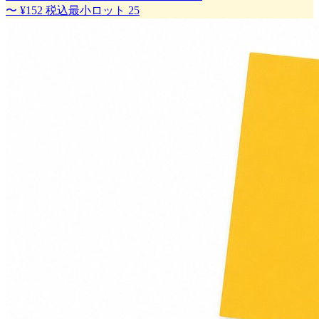
〜
¥152
税込
最小ロット
25