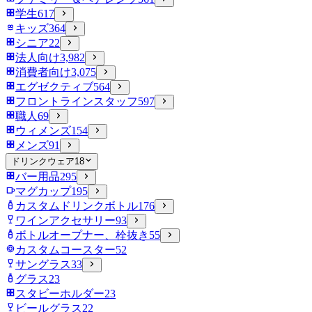
学生
617
キッズ
364
シニア
22
法人向け
3,982
消費者向け
3,075
エグゼクティブ
564
フロントラインスタッフ
597
職人
69
ウィメンズ
154
メンズ
91
ドリンクウェア
18
バー用品
295
マグカップ
195
カスタムドリンクボトル
176
ワインアクセサリー
93
ボトルオープナー、栓抜き
55
カスタムコースター
52
サングラス
33
グラス
23
スタビーホルダー
23
ビールグラス
22