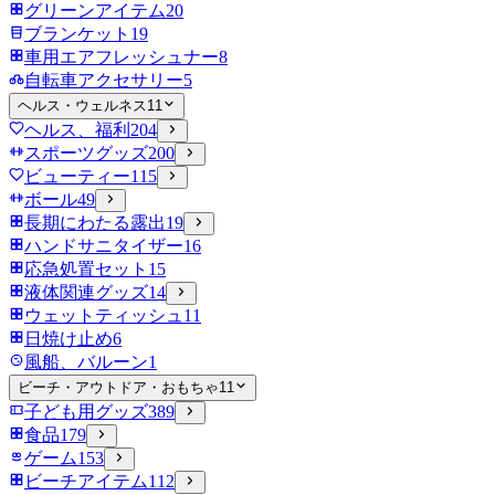
グリーンアイテム
20
ブランケット
19
車用エアフレッシュナー
8
自転車アクセサリー
5
ヘルス・ウェルネス
11
ヘルス、福利
204
スポーツグッズ
200
ビューティー
115
ボール
49
長期にわたる露出
19
ハンドサニタイザー
16
応急処置セット
15
液体関連グッズ
14
ウェットティッシュ
11
日焼け止め
6
風船、バルーン
1
ビーチ・アウトドア・おもちゃ
11
子ども用グッズ
389
食品
179
ゲーム
153
ビーチアイテム
112