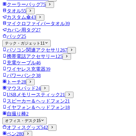
クーラーバッグ
75
タオル
55
カスタム傘
43
マイクロファイバータオル
39
カバン用タグ
27
バッグ
25
テック・ガジェット
11
パソコン関連アクセサリ
267
携帯電話アクセサリー
125
充電ケーブル
46
ワイヤレス充電器
39
パワーバンク
38
トーチ
28
マウスパッド
24
USBメモリースティック
21
スピーカー＆ヘッドフォン
21
イヤフォン＆ヘッドフォン
18
自撮り棒
2
オフィス・デスク
15
オフィスグッズ
542
ペン
280