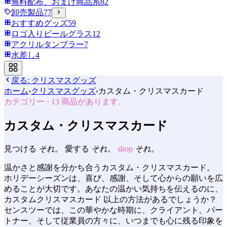
無料配布、おまけ商品系
82
卸売製品
77
おすすめグッズ
59
ロゴ入りビールグラス
12
アクリルタンブラー
7
水差し
4
戻る:
クリスマスグッズ
ホーム
›
クリスマスグッズ
›
カスタム・クリスマスカード
カテゴリー
·
13
商品があります。
カスタム・クリスマスカード
見つける
それ。
愛する
それ。
shop
それ。
温かさと感謝を分かち合うカスタム・クリスマスカード。
ホリデーシーズンは、喜び、感謝、そして心からの願いを広
めることが大切です。あなたの温かい気持ちを伝えるのに、
カスタムクリスマスカード 以上の方法があるでしょうか？
センスツーでは、この華やかな時期に、クライアント、パー
トナー、そして従業員の方々に、いつまでも心に残る印象を