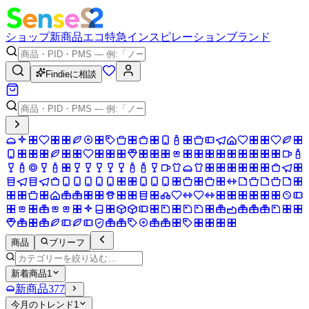
ショップ
新商品
エコ
特急
インスピレーション
ブランド
Findieに相談
商品
ブリーフ
新着商品
1
新商品
377
今月のトレンド
1