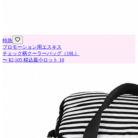
特急
プロモーション用エスキス
チェック柄クーラーバッグ（19L）
〜
¥2,105
税込
最小ロット
10