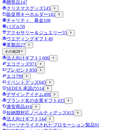
贈答品
147
クリスマスグッズ
145
販促用キーホルダー
141
チャリティ、募金
108
パズル
59
アクセサリー＆ジュエリー
55
ウエディングギフト
49
革製品
27
その他
18
法人向けギフト
1,606
エコグッズ
971
プレゼント
850
エコ
799
イベントグッズ
645
SEDEX 承認の
514
デザインアイテム
498
ブランド名の企業ギフト
435
激安商品
416
短納期対応ノベルティグッズ
415
法人向けギフト
144
パーソナライズされたプロモーション製品
91