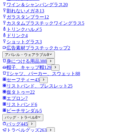
ワイン＆シャンパングラス
20
割れないメガネ
13
ガラスタンブラー
12
カスタムプラスチックワイングラス
5
トリンクハルメ
5
ドリンク
4
ショットグラス
3
広告素材プラスチックカップ
2
アパレル・ウェアラブル
9
身につける用品
388
帽子、キャップ帽
129
Tシャツ、パーカー、スウェット
88
セーフティー
43
リストバンド、ブレスレット
25
仮タトゥー
22
エプロン
7
リストバンド
6
ビーチサンダル
5
バッグ・トラベル
8
バッグ
445
トラベルグッズ
263