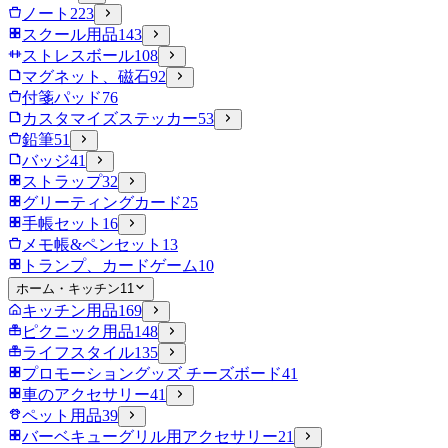
ノート
223
スクール用品
143
ストレスボール
108
マグネット、磁石
92
付箋パッド
76
カスタマイズステッカー
53
鉛筆
51
バッジ
41
ストラップ
32
グリーティングカード
25
手帳セット
16
メモ帳&ペンセット
13
トランプ、カードゲーム
10
ホーム・キッチン
11
キッチン用品
169
ピクニック用品
148
ライフスタイル
135
プロモーショングッズ チーズボード
41
車のアクセサリー
41
ペット用品
39
バーベキューグリル用アクセサリー
21