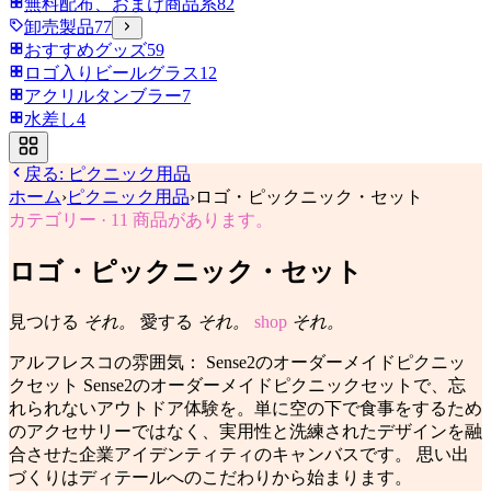
無料配布、おまけ商品系
82
卸売製品
77
おすすめグッズ
59
ロゴ入りビールグラス
12
アクリルタンブラー
7
水差し
4
戻る:
ピクニック用品
ホーム
›
ピクニック用品
›
ロゴ・ピックニック・セット
カテゴリー
·
11
商品があります。
ロゴ・ピックニック・セット
見つける
それ。
愛する
それ。
shop
それ。
アルフレスコの雰囲気： Sense2のオーダーメイドピクニッ
クセット Sense2のオーダーメイドピクニックセットで、忘
れられないアウトドア体験を。単に空の下で食事をするため
のアクセサリーではなく、実用性と洗練されたデザインを融
合させた企業アイデンティティのキャンバスです。 思い出
づくりはディテールへのこだわりから始まります。