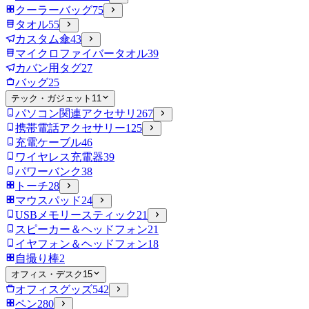
クーラーバッグ
75
タオル
55
カスタム傘
43
マイクロファイバータオル
39
カバン用タグ
27
バッグ
25
テック・ガジェット
11
パソコン関連アクセサリ
267
携帯電話アクセサリー
125
充電ケーブル
46
ワイヤレス充電器
39
パワーバンク
38
トーチ
28
マウスパッド
24
USBメモリースティック
21
スピーカー＆ヘッドフォン
21
イヤフォン＆ヘッドフォン
18
自撮り棒
2
オフィス・デスク
15
オフィスグッズ
542
ペン
280