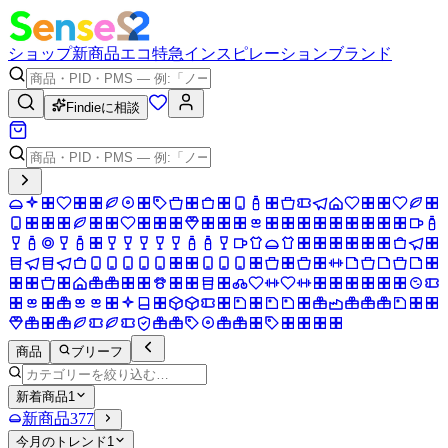
ショップ
新商品
エコ
特急
インスピレーション
ブランド
Findieに相談
商品
ブリーフ
新着商品
1
新商品
377
今月のトレンド
1