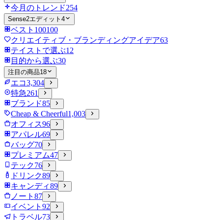
今月のトレンド
254
Sense2エディット
4
ベスト100
100
クリエイティブ・ブランディングアイデア
63
テイストで選ぶ
12
目的から選ぶ
30
注目の商品
18
エコ
3,304
特急
261
ブランド
85
Cheap & Cheerful
1,003
オフィス
96
アパレル
69
バッグ
70
プレミアム
47
テック
76
ドリンク
89
キャンディ
89
ノート
87
イベント
92
トラベル
73