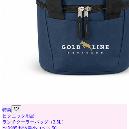
特急
ピクニック用品
ランチクーラーバッグ（3.5L）
〜
¥985
税込
最小ロット
50