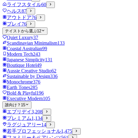
ライフスタイル
60
ヘルス
87
アウトドア
76
プレイ
76
テイストから選ぶ
12
Quiet Luxury
37
Scandinavian Minimalism
133
Coastal Australian
99
Modern Tech
243
Japanese Simplicity
131
Boutique Hotel
49
Aussie Creative Studio
62
Sustainable by Design
336
Monochrome
376
Earth Tones
285
Bold & Playful
196
Executive Modern
105
誰向け？
15
エブリデイ
3,208
プレミアム
1,134
ラグジュアリー
14
若手プロフェッショナル
1,475
ファミリー＆ペアレンツ
561