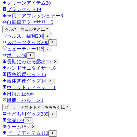
グリーンアイテム
20
ブランケット
19
車用エアフレッシュナー
8
自転車アクセサリー
5
ヘルス・ウェルネス
11
ヘルス、福利
204
スポーツグッズ
200
ビューティー
115
ボール
49
長期にわたる露出
19
ハンドサニタイザー
16
応急処置セット
15
液体関連グッズ
14
ウェットティッシュ
11
日焼け止め
6
風船、バルーン
1
ビーチ・アウトドア・おもちゃ
11
子ども用グッズ
389
食品
179
ゲーム
153
ビーチアイテム
112