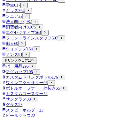
学生
617
キッズ
364
シニア
22
法人向け
3,982
消費者向け
3,075
エグゼクティブ
564
フロントラインスタッフ
597
職人
69
ウィメンズ
154
メンズ
91
ドリンクウェア
18
バー用品
295
マグカップ
195
カスタムドリンクボトル
176
ワインアクセサリー
93
ボトルオープナー、栓抜き
55
カスタムコースター
52
サングラス
33
グラス
23
スタビーホルダー
23
ビールグラス
22