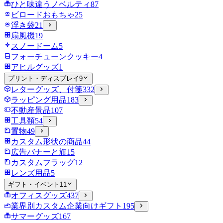
ひと味違うノベルティ
87
ビロードおもちゃ
25
浮き袋
21
扇風機
19
スノードーム
5
フォーチューンクッキー
4
アヒルグッズ
1
プリント・ディスプレイ
9
レターグッズ、付箋
332
ラッピング用品
183
不動産景品
107
工具類
54
置物
49
カスタム形状の商品
44
広告バナーと旗
15
カスタムフラッグ
12
レンズ用品
5
ギフト・イベント
11
オフィスグッズ
437
業界別カスタム企業向けギフト
195
サマーグッズ
167