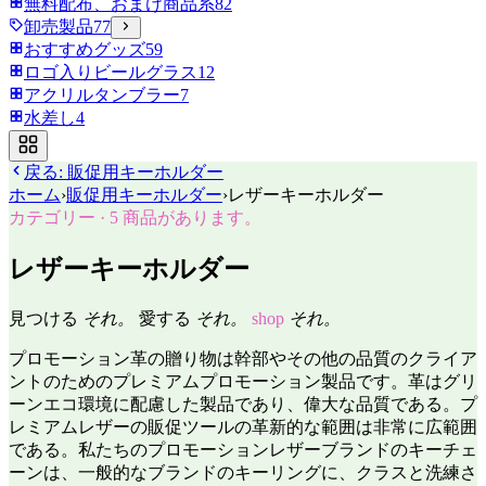
無料配布、おまけ商品系
82
卸売製品
77
おすすめグッズ
59
ロゴ入りビールグラス
12
アクリルタンブラー
7
水差し
4
戻る:
販促用キーホルダー
ホーム
›
販促用キーホルダー
›
レザーキーホルダー
カテゴリー
·
5
商品があります。
レザーキーホルダー
見つける
それ。
愛する
それ。
shop
それ。
プロモーション革の贈り物は幹部やその他の品質のクライア
ントのためのプレミアムプロモーション製品です。革はグリ
ーンエコ環境に配慮した製品であり、偉大な品質である。プ
レミアムレザーの販促ツールの革新的な範囲は非常に広範囲
である。私たちのプロモーションレザーブランドのキーチェ
ーンは、一般的なブランドのキーリングに、クラスと洗練さ