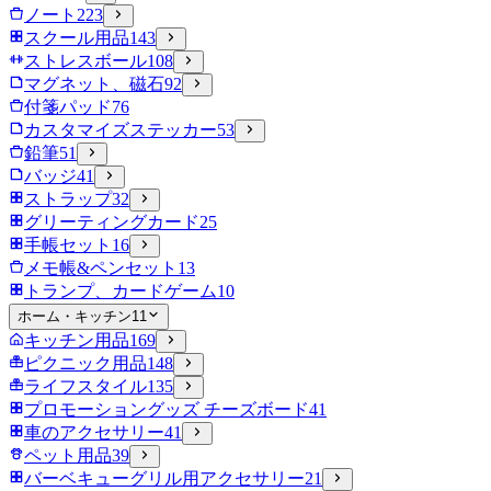
ノート
223
スクール用品
143
ストレスボール
108
マグネット、磁石
92
付箋パッド
76
カスタマイズステッカー
53
鉛筆
51
バッジ
41
ストラップ
32
グリーティングカード
25
手帳セット
16
メモ帳&ペンセット
13
トランプ、カードゲーム
10
ホーム・キッチン
11
キッチン用品
169
ピクニック用品
148
ライフスタイル
135
プロモーショングッズ チーズボード
41
車のアクセサリー
41
ペット用品
39
バーベキューグリル用アクセサリー
21