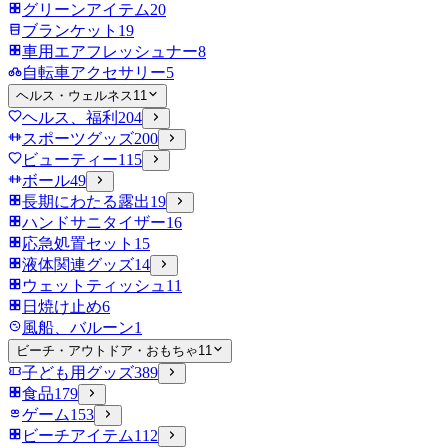
グリーンアイテム
20
ブランケット
19
車用エアフレッシュナー
8
自転車アクセサリー
5
ヘルス・ウェルネス
11
ヘルス、福利
204
スポーツグッズ
200
ビューティー
115
ボール
49
長期にわたる露出
19
ハンドサニタイザー
16
応急処置セット
15
液体関連グッズ
14
ウェットティッシュ
11
日焼け止め
6
風船、バルーン
1
ビーチ・アウトドア・おもちゃ
11
子ども用グッズ
389
食品
179
ゲーム
153
ビーチアイテム
112