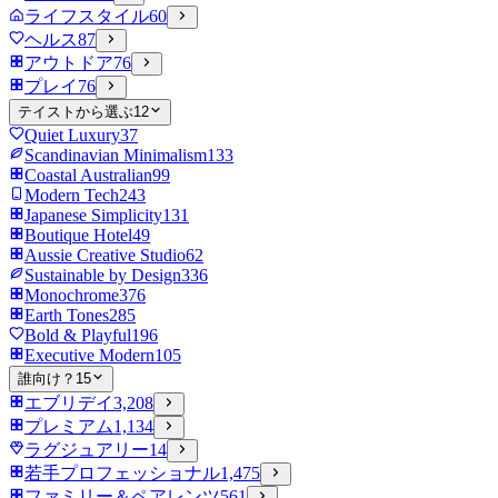
ライフスタイル
60
ヘルス
87
アウトドア
76
プレイ
76
テイストから選ぶ
12
Quiet Luxury
37
Scandinavian Minimalism
133
Coastal Australian
99
Modern Tech
243
Japanese Simplicity
131
Boutique Hotel
49
Aussie Creative Studio
62
Sustainable by Design
336
Monochrome
376
Earth Tones
285
Bold & Playful
196
Executive Modern
105
誰向け？
15
エブリデイ
3,208
プレミアム
1,134
ラグジュアリー
14
若手プロフェッショナル
1,475
ファミリー＆ペアレンツ
561