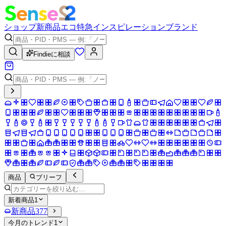
ショップ
新商品
エコ
特急
インスピレーション
ブランド
Findieに相談
商品
ブリーフ
新着商品
1
新商品
377
今月のトレンド
1