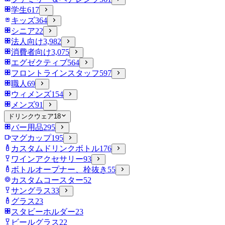
学生
617
キッズ
364
シニア
22
法人向け
3,982
消費者向け
3,075
エグゼクティブ
564
フロントラインスタッフ
597
職人
69
ウィメンズ
154
メンズ
91
ドリンクウェア
18
バー用品
295
マグカップ
195
カスタムドリンクボトル
176
ワインアクセサリー
93
ボトルオープナー、栓抜き
55
カスタムコースター
52
サングラス
33
グラス
23
スタビーホルダー
23
ビールグラス
22