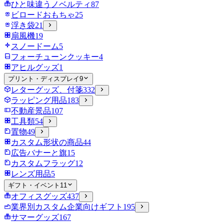
ひと味違うノベルティ
87
ビロードおもちゃ
25
浮き袋
21
扇風機
19
スノードーム
5
フォーチューンクッキー
4
アヒルグッズ
1
プリント・ディスプレイ
9
レターグッズ、付箋
332
ラッピング用品
183
不動産景品
107
工具類
54
置物
49
カスタム形状の商品
44
広告バナーと旗
15
カスタムフラッグ
12
レンズ用品
5
ギフト・イベント
11
オフィスグッズ
437
業界別カスタム企業向けギフト
195
サマーグッズ
167