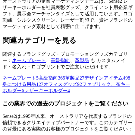
オーストラリアの企業マーケティングチームは、Sense2 レ
ザーキーホルダーを社員表彰グッズ、クライアント用企業ギ
フト、展示会マーチャンダイズとして活用しています。ロゴ
刺繍、シルクスクリーン、レーザー刻印で、貴社ブランドの
マーケティング素材として精密に仕上げます。
関連カテゴリーを見る
関連するブランドグッズ・プロモーショングッズカテゴリ
ー：
ネームプレート
、
高級指向
、
革製品
も カスタムメイ
ド・名入れ・ロゴプリントでご注文いただけます。
ネームプレート
5
高級指向
365
革製品
27
デザインアイテム
498
身につける用品
127
オフィスグッズ
92
ファブリック、布キー
ホルダー
6
レザーキーホルダー
4
この業界での過去のプロジェクトをご覧ください
Sense2は1995年以来、オーストラリアを代表するブランドの
信頼できるクリエイティブパートナーです。このカテゴリー
の背景にある実際のお客様のプロジェクトをご覧ください：