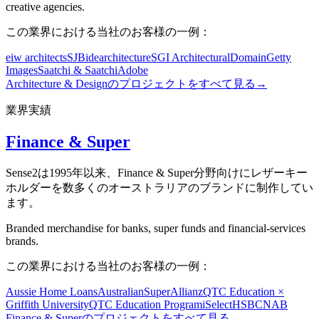
creative agencies.
この業界における当社のお客様の一例：
eiw architects
SJB
idearchitecture
SGI Architectural
Domain
Getty
Images
Saatchi & Saatchi
Adobe
Architecture & Designのプロジェクトをすべて見る
→
業界実績
Finance & Super
Sense2は1995年以来、Finance & Super分野向けにレザーキー
ホルダーを数多くのオーストラリアのブランドに制作してい
ます。
Branded merchandise for banks, super funds and financial-services
brands.
この業界における当社のお客様の一例：
Aussie Home Loans
AustralianSuper
Allianz
QTC Education ×
Griffith University
QTC Education Program
iSelect
HSBC
NAB
Finance & Superのプロジェクトをすべて見る
→