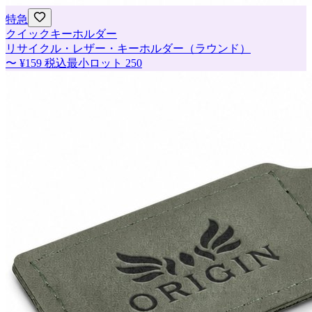
特急
クイックキーホルダー
リサイクル・レザー・キーホルダー（ラウンド）
〜
¥159
税込
最小ロット
250