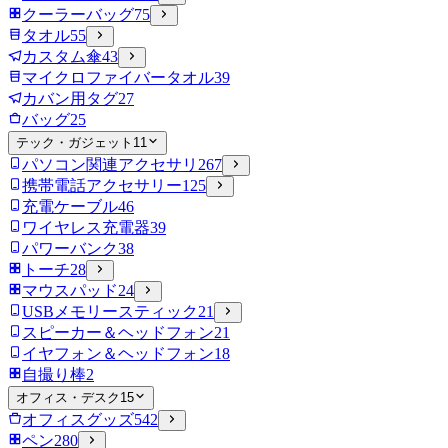
クーラーバッグ
75
タオル
55
カスタム傘
43
マイクロファイバータオル
39
カバン用タグ
27
バッグ
25
テック・ガジェット
11
パソコン関連アクセサリ
267
携帯電話アクセサリー
125
充電ケーブル
46
ワイヤレス充電器
39
パワーバンク
38
トーチ
28
マウスパッド
24
USBメモリースティック
21
スピーカー＆ヘッドフォン
21
イヤフォン＆ヘッドフォン
18
自撮り棒
2
オフィス・デスク
15
オフィスグッズ
542
ペン
280