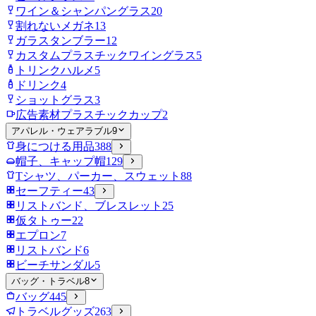
ワイン＆シャンパングラス
20
割れないメガネ
13
ガラスタンブラー
12
カスタムプラスチックワイングラス
5
トリンクハルメ
5
ドリンク
4
ショットグラス
3
広告素材プラスチックカップ
2
アパレル・ウェアラブル
9
身につける用品
388
帽子、キャップ帽
129
Tシャツ、パーカー、スウェット
88
セーフティー
43
リストバンド、ブレスレット
25
仮タトゥー
22
エプロン
7
リストバンド
6
ビーチサンダル
5
バッグ・トラベル
8
バッグ
445
トラベルグッズ
263