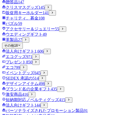
贈答品
147
クリスマスグッズ
145
販促用キーホルダー
141
チャリティ、募金
108
パズル
59
アクセサリー＆ジュエリー
55
ウエディングギフト
49
革製品
27
その他
18
法人向けギフト
1,606
エコグッズ
971
プレゼント
850
エコ
799
イベントグッズ
645
SEDEX 承認の
514
デザインアイテム
498
ブランド名の企業ギフト
435
激安商品
416
短納期対応ノベルティグッズ
415
法人向けギフト
144
パーソナライズされたプロモーション製品
91