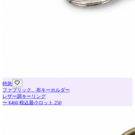
特急
ファブリック、布キーホルダー
レザー調キーリング
〜
¥460
税込
最小ロット
250