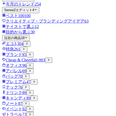
今月のトレンド
254
Sense2エディット
4
ベスト100
100
クリエイティブ・ブランディングアイデア
63
テイストで選ぶ
12
目的から選ぶ
30
注目の商品
18
エコ
3,304
特急
261
ブランド
85
Cheap & Cheerful
1,003
オフィス
96
アパレル
69
バッグ
70
プレミアム
47
テック
76
ドリンク
89
キャンディ
89
ノート
87
イベント
92
トラベル
73