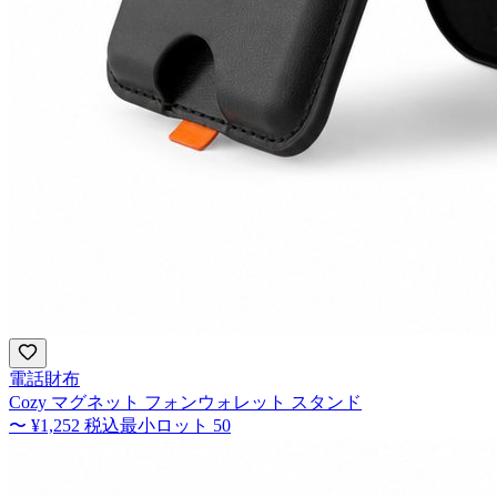
電話財布
Cozy マグネット フォンウォレット スタンド
〜
¥1,252
税込
最小ロット
50