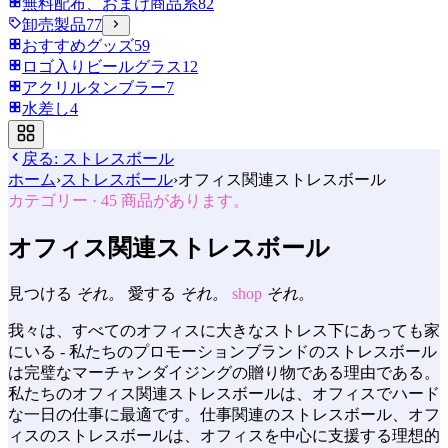
無料配布、おまけ商品系
82
卸売製品
77
おすすめグッズ
59
ロゴ入りビールグラス
12
アクリルタンブラー
7
水差し
4
戻る:
ストレスボール
ホーム
›
ストレスボール
›
オフィス関連ストレスボール
カテゴリー
·
45
商品があります。
オフィス関連ストレスボール
見つける
それ。
愛する
それ。
shop
それ。
我々は、すべてのオフィスに大きなストレス下にあっても家
にいる - 私たちのプロモーションブランドのストレスボール
は完璧なマーチャンダイジングの贈り物である理由である。
私たちのオフィス関連ストレスボールは、オフィスでハード
な一日の仕事に最適です。仕事関連のストレスボール、オフ
ィスのストレスボールは、オフィスを中心に支援する理想的