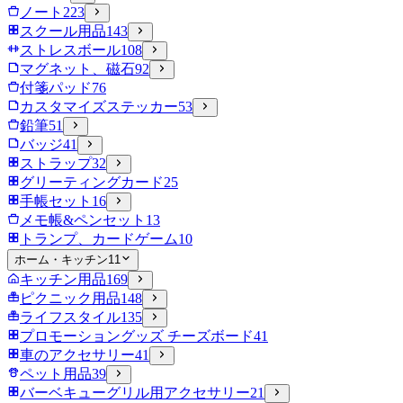
ノート
223
スクール用品
143
ストレスボール
108
マグネット、磁石
92
付箋パッド
76
カスタマイズステッカー
53
鉛筆
51
バッジ
41
ストラップ
32
グリーティングカード
25
手帳セット
16
メモ帳&ペンセット
13
トランプ、カードゲーム
10
ホーム・キッチン
11
キッチン用品
169
ピクニック用品
148
ライフスタイル
135
プロモーショングッズ チーズボード
41
車のアクセサリー
41
ペット用品
39
バーベキューグリル用アクセサリー
21