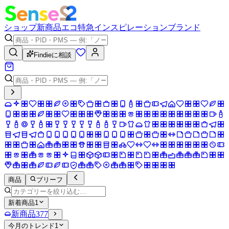
ショップ
新商品
エコ
特急
インスピレーション
ブランド
Findieに相談
商品
ブリーフ
新着商品
1
新商品
377
今月のトレンド
1