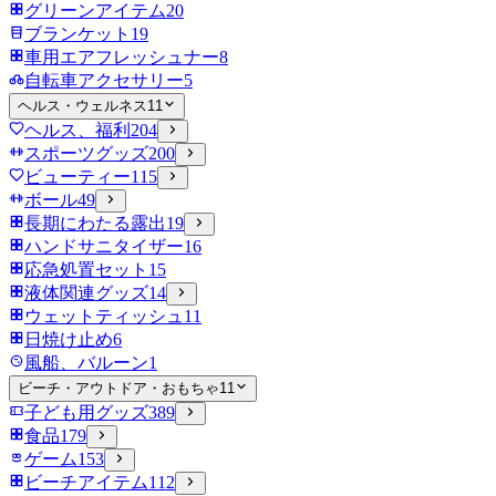
グリーンアイテム
20
ブランケット
19
車用エアフレッシュナー
8
自転車アクセサリー
5
ヘルス・ウェルネス
11
ヘルス、福利
204
スポーツグッズ
200
ビューティー
115
ボール
49
長期にわたる露出
19
ハンドサニタイザー
16
応急処置セット
15
液体関連グッズ
14
ウェットティッシュ
11
日焼け止め
6
風船、バルーン
1
ビーチ・アウトドア・おもちゃ
11
子ども用グッズ
389
食品
179
ゲーム
153
ビーチアイテム
112