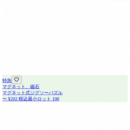
特急
マグネット、磁石
マグネット式ジグソーパズル
〜
¥202
税込
最小ロット
100