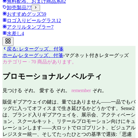
無料配布、おまけ商品系
82
卸売製品
77
おすすめグッズ
59
ロゴ入りビールグラス
12
アクリルタンブラー
7
水差し
4
戻る:
レターグッズ、付箋
ホーム
›
レターグッズ、付箋
›
マグネット付きレターグッズ
カテゴリー
·
70
商品があります。
プロモーショナルノベルティ
見つける
それ。
愛する
それ。
remember
それ。
販促ギブアウェイの鍵は、量ではありません——一品でもバ
ッグに入ってオフィスまで生き延びるかどうかです。Sense2
は、ブランド入りギブアウェイを、展示会、アクティベーシ
ョン、スクールキット、リテールプロモーション向けにキュ
レーションします——大ロットでロゴプリント、ビジュアル
レジスター統一、そしてたったひとつの基準で選抜:「思慮