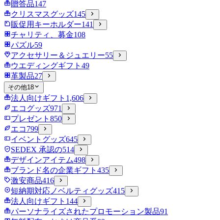
贈答品
147
クリスマスグッズ
145
販促用キーホルダー
141
チャリティ、募金
108
パズル
59
アクセサリー＆ジュエリー
55
ウエディングギフト
49
革製品
27
その他
18
法人向けギフト
1,606
エコグッズ
971
プレゼント
850
エコ
799
イベントグッズ
645
SEDEX 承認の
514
デザインアイテム
498
ブランド名の企業ギフト
435
激安商品
416
短納期対応ノベルティグッズ
415
法人向けギフト
144
パーソナライズされたプロモーション製品
91