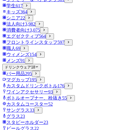
学生
617
キッズ
364
シニア
22
法人向け
3,982
消費者向け
3,075
エグゼクティブ
564
フロントラインスタッフ
597
職人
69
ウィメンズ
154
メンズ
91
ドリンクウェア
18
バー用品
295
マグカップ
195
カスタムドリンクボトル
176
ワインアクセサリー
93
ボトルオープナー、栓抜き
55
カスタムコースター
52
サングラス
33
グラス
23
スタビーホルダー
23
ビールグラス
22