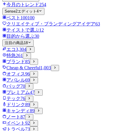
今月のトレンド
254
Sense2エディット
4
ベスト100
100
クリエイティブ・ブランディングアイデア
63
テイストで選ぶ
12
目的から選ぶ
30
注目の商品
18
エコ
3,304
特急
261
ブランド
85
Cheap & Cheerful
1,003
オフィス
96
アパレル
69
バッグ
70
プレミアム
47
テック
76
ドリンク
89
キャンディ
89
ノート
87
イベント
92
トラベル
73