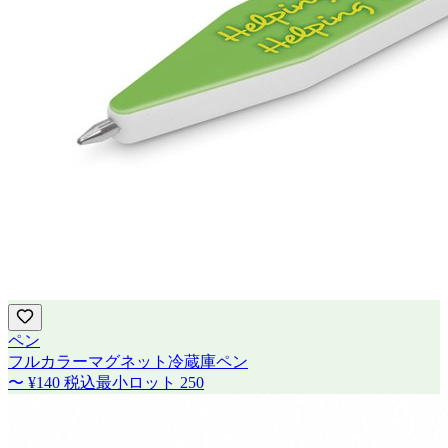
ペン
フルカラーマグネット冷蔵庫ペン
〜
¥140
税込
最小ロット
250