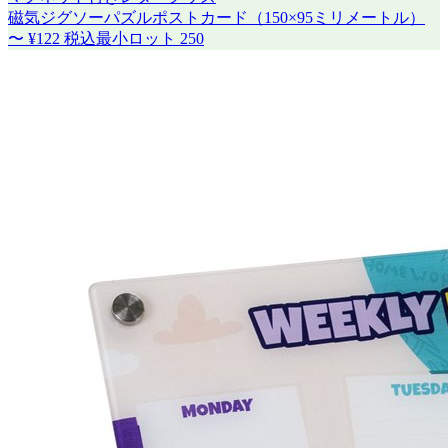
磁気ジグソーパズルポストカード（150×95ミリメートル）
〜
¥122
税込
最小ロット
250