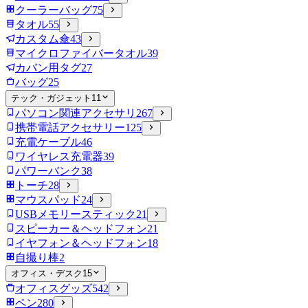
クーラーバッグ
75
タオル
55
カスタム傘
43
マイクロファイバータオル
39
カバン用タグ
27
バッグ
25
テック・ガジェット
11
パソコン関連アクセサリ
267
携帯電話アクセサリー
125
充電ケーブル
46
ワイヤレス充電器
39
パワーバンク
38
トーチ
28
マウスパッド
24
USBメモリースティック
21
スピーカー＆ヘッドフォン
21
イヤフォン＆ヘッドフォン
18
自撮り棒
2
オフィス・デスク
15
オフィスグッズ
542
ペン
280