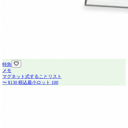
特急
メモ
マグネット式することリスト
〜
¥130
税込
最小ロット
100