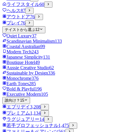
ライフスタイル
60
ヘルス
87
アウトドア
76
プレイ
76
テイストから選ぶ
12
Quiet Luxury
37
Scandinavian Minimalism
133
Coastal Australian
99
Modern Tech
243
Japanese Simplicity
131
Boutique Hotel
49
Aussie Creative Studio
62
Sustainable by Design
336
Monochrome
376
Earth Tones
285
Bold & Playful
196
Executive Modern
105
誰向け？
15
エブリデイ
3,208
プレミアム
1,134
ラグジュアリー
14
若手プロフェッショナル
1,475
ファミリー＆ペアレンツ
561