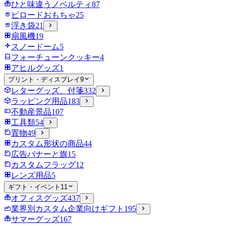
ひと味違うノベルティ
87
ビロードおもちゃ
25
浮き袋
21
扇風機
19
スノードーム
5
フォーチューンクッキー
4
アヒルグッズ
1
プリント・ディスプレイ
9
レターグッズ、付箋
332
ラッピング用品
183
不動産景品
107
工具類
54
置物
49
カスタム形状の商品
44
広告バナーと旗
15
カスタムフラッグ
12
レンズ用品
5
ギフト・イベント
11
オフィスグッズ
437
業界別カスタム企業向けギフト
195
サマーグッズ
167