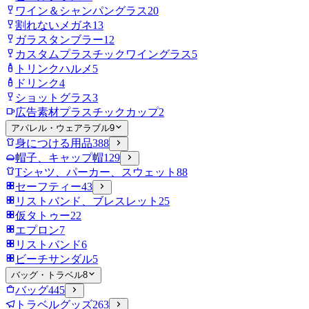
ワイン＆シャンパングラス
20
割れないメガネ
13
ガラスタンブラー
12
カスタムプラスチックワイングラス
5
トリンクハルメ
5
ドリンク
4
ショットグラス
3
広告素材プラスチックカップ
2
アパレル・ウェアラブル
9
身につける用品
388
帽子、キャップ帽
129
Tシャツ、パーカー、スウェット
88
セーフティー
43
リストバンド、ブレスレット
25
仮タトゥー
22
エプロン
7
リストバンド
6
ビーチサンダル
5
バッグ・トラベル
8
バッグ
445
トラベルグッズ
263