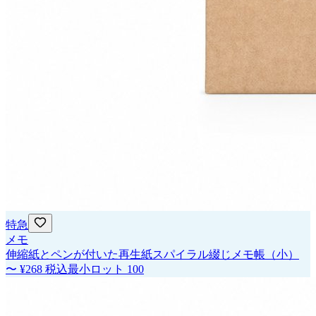
特急
メモ
伸縮紙とペンが付いた再生紙スパイラル綴じメモ帳（小）
〜
¥268
税込
最小ロット
100