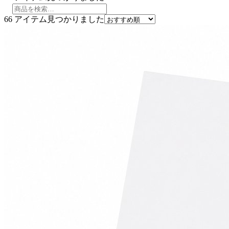
66
アイテム見つかりました