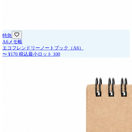
特急
A6メモ帳
エコフレンドリーノートブック（A6）
〜
¥170
税込
最小ロット
100