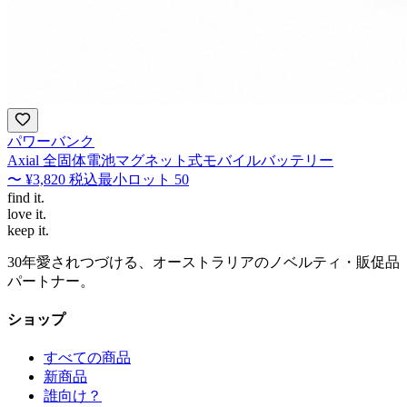
パワーバンク
Axial 全固体電池マグネット式モバイルバッテリー
〜
¥3,820
税込
最小ロット
50
find
it.
love
it.
keep
it.
30年愛されつづける、オーストラリアのノベルティ・販促品
パートナー。
ショップ
すべての商品
新商品
誰向け？