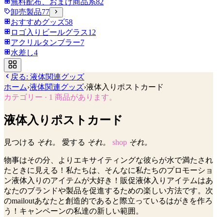
無料配布、おまけ商品系
82
卸売製品
77
おすすめグッズ
58
ロゴ入りビールグラス
12
アクリルタンブラー
7
水差し
4
戻る:
液体関連グッズ
ホーム
›
液体関連グッズ
›
液体入りポストカード
カテゴリー
·
1
商品があります。
液体入りポストカード
見つける
それ。
愛する
それ。
shop
それ。
物事はその分、よりエキサイティングな彼らが水で満たされ
たときに見える！私たちは、そんなに私たちのプロモーショ
ン液体入りのアイテムが大好き！販促液体入りアイテムはあ
なたのブランドや製品を促進するための楽しい方法です。次
のmailoutあなたと創造的であると際立っているはがきを作ろ
う！キャンペーンの私達の新しい範囲。