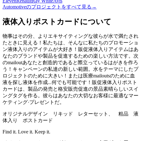
Eleven
Renault
Ray White
Avis
Automotiveのプロジェクトをすべて見る
→
液体入りポストカードについて
物事はその分、よりエキサイティングな彼らが水で満たされ
たときに見える！私たちは、そんなに私たちのプロモーショ
ン液体入りのアイテムが大好き！販促液体入りアイテムはあ
なたのブランドや製品を促進するための楽しい方法です。次
のmailoutあなたと創造的であると際立っているはがきを作ろ
う！キャンペーンの私達の新しい範囲。水をテーマにしたプ
ロジェクトのために大きい！または医療mailoutsのために血
液を探し液体を作成...何でも可能です！販促液体入りポスト
カードは、製品の発売と格安販売促進の景品素晴らしいスイ
ングタグを作る。彼らはあなたの大切なお客様に最適なマー
ケティング·プレゼントだ。
オリジナルデザイン リキッド レターセット、 粗品 液
体入り ポストカード
Find it. Love it. Keep it.