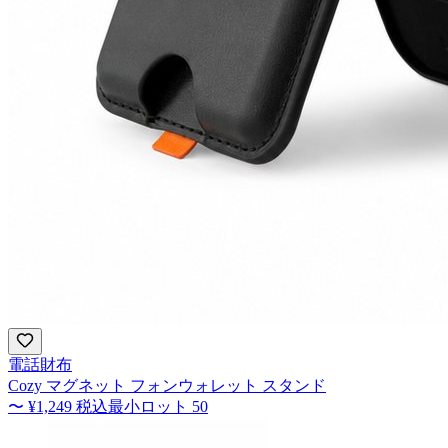
電話財布
Cozy マグネット フォンウォレット スタンド
〜
¥1,249
税込
最小ロット
50