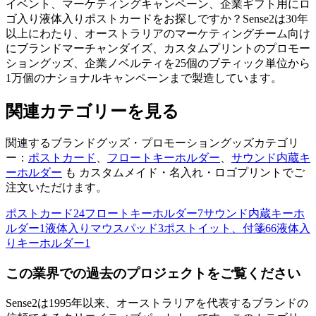
イベント、マーケティングキャンペーン、企業ギフト用にロ
ゴ入り液体入りポストカードをお探しですか？Sense2は30年
以上にわたり、オーストラリアのマーケティングチーム向け
にブランドマーチャンダイズ、カスタムプリントのプロモー
ショングッズ、企業ノベルティを25個のブティック単位から
1万個のナショナルキャンペーンまで製造しています。
関連カテゴリーを見る
関連するブランドグッズ・プロモーショングッズカテゴリ
ー：
ポストカード
、
フロートキーホルダー
、
サウンド内蔵キ
ーホルダー
も カスタムメイド・名入れ・ロゴプリントでご
注文いただけます。
ポストカード
24
フロートキーホルダー
7
サウンド内蔵キーホ
ルダー
1
液体入りマウスパッド
3
ポストイット、付箋
66
液体入
りキーホルダー
1
この業界での過去のプロジェクトをご覧ください
Sense2は1995年以来、オーストラリアを代表するブランドの