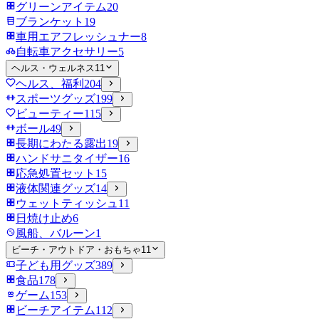
グリーンアイテム
20
ブランケット
19
車用エアフレッシュナー
8
自転車アクセサリー
5
ヘルス・ウェルネス
11
ヘルス、福利
204
スポーツグッズ
199
ビューティー
115
ボール
49
長期にわたる露出
19
ハンドサニタイザー
16
応急処置セット
15
液体関連グッズ
14
ウェットティッシュ
11
日焼け止め
6
風船、バルーン
1
ビーチ・アウトドア・おもちゃ
11
子ども用グッズ
389
食品
178
ゲーム
153
ビーチアイテム
112