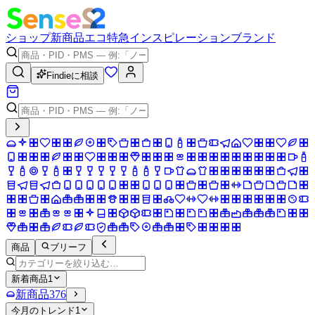
ショップ
新商品
エコ
特急
インスピレーション
ブランド
Findieに相談
商品
ブリーフ
新着商品
1
新商品
376
今月のトレンド
1