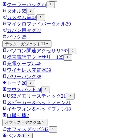
クーラーバッグ
75
タオル
55
カスタム傘
43
マイクロファイバータオル
39
カバン用タグ
27
バッグ
25
テック・ガジェット
11
パソコン関連アクセサリ
267
携帯電話アクセサリー
125
充電ケーブル
46
ワイヤレス充電器
39
パワーバンク
38
トーチ
28
マウスパッド
24
USBメモリースティック
21
スピーカー＆ヘッドフォン
21
イヤフォン＆ヘッドフォン
18
自撮り棒
2
オフィス・デスク
15
オフィスグッズ
542
ペン
280