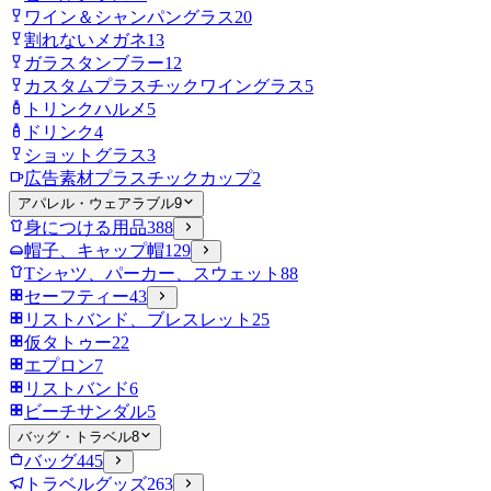
ワイン＆シャンパングラス
20
割れないメガネ
13
ガラスタンブラー
12
カスタムプラスチックワイングラス
5
トリンクハルメ
5
ドリンク
4
ショットグラス
3
広告素材プラスチックカップ
2
アパレル・ウェアラブル
9
身につける用品
388
帽子、キャップ帽
129
Tシャツ、パーカー、スウェット
88
セーフティー
43
リストバンド、ブレスレット
25
仮タトゥー
22
エプロン
7
リストバンド
6
ビーチサンダル
5
バッグ・トラベル
8
バッグ
445
トラベルグッズ
263