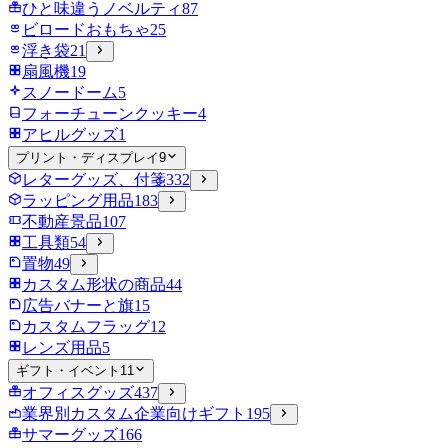
ひと味違うノベルティ
87
ビロードおもちゃ
25
浮き袋
21
扇風機
19
スノードーム
5
フォーチューンクッキー
4
アヒルグッズ
1
プリント・ディスプレイ
9
レターグッズ、付箋
332
ラッピング用品
183
不動産景品
107
工具類
54
置物
49
カスタム形状の商品
44
広告バナーと旗
15
カスタムフラッグ
12
レンズ用品
5
ギフト・イベント
11
オフィスグッズ
437
業界別カスタム企業向けギフト
195
サマーグッズ
166