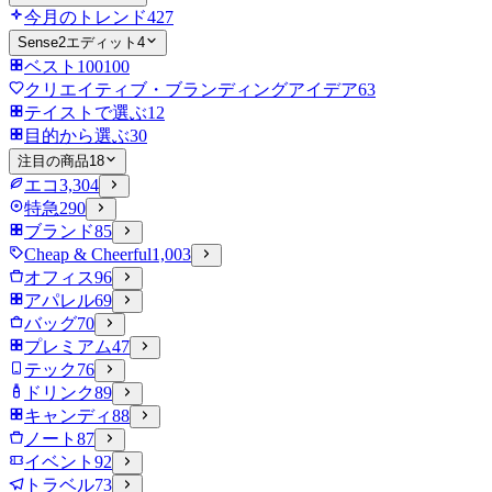
今月のトレンド
427
Sense2エディット
4
ベスト100
100
クリエイティブ・ブランディングアイデア
63
テイストで選ぶ
12
目的から選ぶ
30
注目の商品
18
エコ
3,304
特急
290
ブランド
85
Cheap & Cheerful
1,003
オフィス
96
アパレル
69
バッグ
70
プレミアム
47
テック
76
ドリンク
89
キャンディ
88
ノート
87
イベント
92
トラベル
73