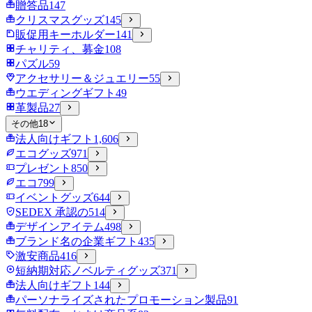
贈答品
147
クリスマスグッズ
145
販促用キーホルダー
141
チャリティ、募金
108
パズル
59
アクセサリー＆ジュエリー
55
ウエディングギフト
49
革製品
27
その他
18
法人向けギフト
1,606
エコグッズ
971
プレゼント
850
エコ
799
イベントグッズ
644
SEDEX 承認の
514
デザインアイテム
498
ブランド名の企業ギフト
435
激安商品
416
短納期対応ノベルティグッズ
371
法人向けギフト
144
パーソナライズされたプロモーション製品
91