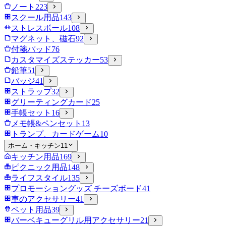
ノート
223
スクール用品
143
ストレスボール
108
マグネット、磁石
92
付箋パッド
76
カスタマイズステッカー
53
鉛筆
51
バッジ
41
ストラップ
32
グリーティングカード
25
手帳セット
16
メモ帳&ペンセット
13
トランプ、カードゲーム
10
ホーム・キッチン
11
キッチン用品
169
ピクニック用品
148
ライフスタイル
135
プロモーショングッズ チーズボード
41
車のアクセサリー
41
ペット用品
39
バーベキューグリル用アクセサリー
21