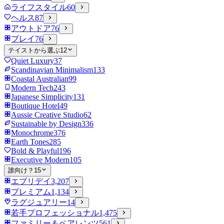
ライフスタイル
60
ヘルス
87
アウトドア
76
プレイ
76
テイストから選ぶ
12
Quiet Luxury
37
Scandinavian Minimalism
133
Coastal Australian
99
Modern Tech
243
Japanese Simplicity
131
Boutique Hotel
49
Aussie Creative Studio
62
Sustainable by Design
336
Monochrome
376
Earth Tones
285
Bold & Playful
196
Executive Modern
105
誰向け？
15
エブリデイ
3,207
プレミアム
1,134
ラグジュアリー
14
若手プロフェッショナル
1,475
ファミリー＆ペアレンツ
561