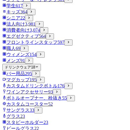
学生
617
キッズ
364
シニア
22
法人向け
3,981
消費者向け
3,074
エグゼクティブ
564
フロントラインスタッフ
597
職人
69
ウィメンズ
154
メンズ
91
ドリンクウェア
18
バー用品
295
マグカップ
195
カスタムドリンクボトル
176
ワインアクセサリー
93
ボトルオープナー、栓抜き
55
カスタムコースター
52
サングラス
33
グラス
23
スタビーホルダー
23
ビールグラス
22