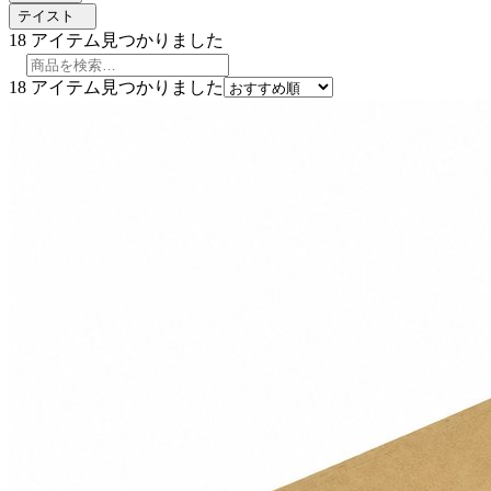
テイスト
18
アイテム見つかりました
18
アイテム見つかりました