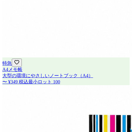
特急
A4メモ帳
大型の環境にやさしいノートブック（A4）
〜
¥349
税込
最小ロット
100