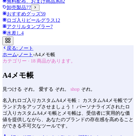
無料配布、おまけ商品系
82
卸売製品
77
おすすめグッズ
59
ロゴ入りビールグラス
12
アクリルタンブラー
7
水差し
4
戻る:
ノート
ホーム
›
ノート
›
A4メモ帳
カテゴリー
·
18
商品があります。
A4メモ帳
見つける
それ。
愛する
それ。
shop
それ。
名入れロゴ入りカスタムA4メモ帳： カスタムA4メモ帳でブ
ランド力をアップさせましょう！ パーソナライズされたロ
ゴ入りカスタムA4メモ帳とメモ帳は、受信者に実用的な価
値を提供しながら、あなたのブランドの存在感を高めること
ができる不可欠なツールです。