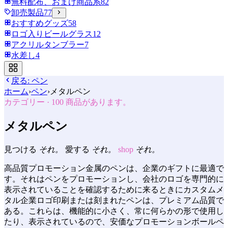
無料配布、おまけ商品系
82
卸売製品
77
おすすめグッズ
58
ロゴ入りビールグラス
12
アクリルタンブラー
7
水差し
4
戻る:
ペン
ホーム
›
ペン
›
メタルペン
カテゴリー
·
100
商品があります。
メタルペン
見つける
それ。
愛する
それ。
shop
それ。
高品質プロモーション金属のペンは、企業のギフトに最適で
す。それはペンをプロモーションし、会社のロゴを専門的に
表示されていることを確認するために来るときにカスタムメ
タル企業ロゴ印刷または刻まれたペンは、プレミアム品質で
ある。これらは、機能的に小さく、常に何らかの形で使用し
たり、表示されているので、安価なプロモーションボールペ