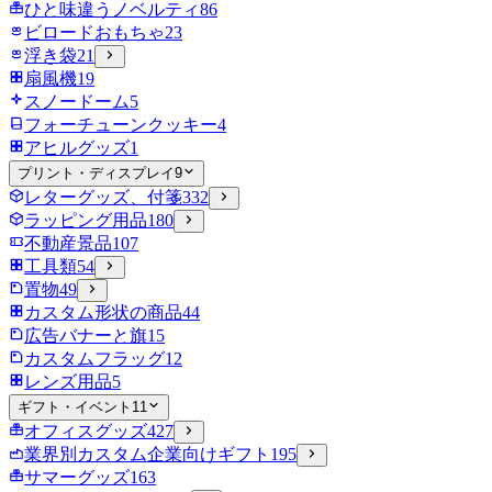
ひと味違うノベルティ
86
ビロードおもちゃ
23
浮き袋
21
扇風機
19
スノードーム
5
フォーチューンクッキー
4
アヒルグッズ
1
プリント・ディスプレイ
9
レターグッズ、付箋
332
ラッピング用品
180
不動産景品
107
工具類
54
置物
49
カスタム形状の商品
44
広告バナーと旗
15
カスタムフラッグ
12
レンズ用品
5
ギフト・イベント
11
オフィスグッズ
427
業界別カスタム企業向けギフト
195
サマーグッズ
163