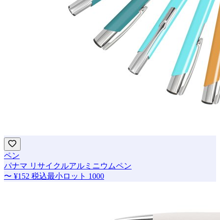
ペン
パナマ リサイクルアルミニウムペン
〜
¥152
税込
最小ロット
1000