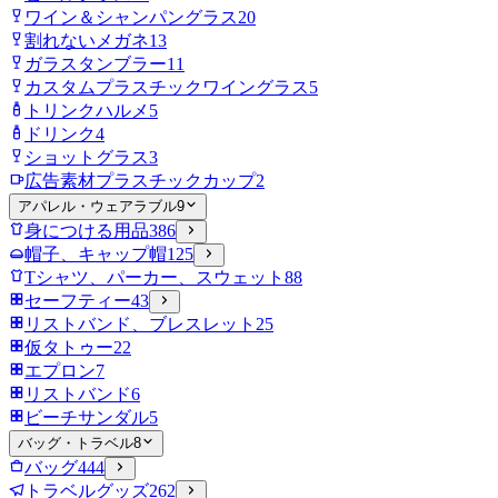
ワイン＆シャンパングラス
20
割れないメガネ
13
ガラスタンブラー
11
カスタムプラスチックワイングラス
5
トリンクハルメ
5
ドリンク
4
ショットグラス
3
広告素材プラスチックカップ
2
アパレル・ウェアラブル
9
身につける用品
386
帽子、キャップ帽
125
Tシャツ、パーカー、スウェット
88
セーフティー
43
リストバンド、ブレスレット
25
仮タトゥー
22
エプロン
7
リストバンド
6
ビーチサンダル
5
バッグ・トラベル
8
バッグ
444
トラベルグッズ
262