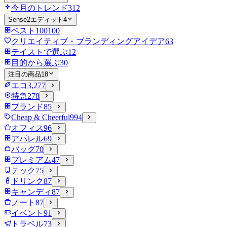
今月のトレンド
312
Sense2エディット
4
ベスト100
100
クリエイティブ・ブランディングアイデア
63
テイストで選ぶ
12
目的から選ぶ
30
注目の商品
18
エコ
3,277
特急
278
ブランド
85
Cheap & Cheerful
994
オフィス
96
アパレル
69
バッグ
70
プレミアム
47
テック
75
ドリンク
87
キャンディ
87
ノート
87
イベント
91
トラベル
73