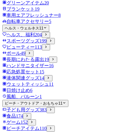
グリーンアイテム
20
ブランケット
19
車用エアフレッシュナー
8
自転車アクセサリー
5
ヘルス・ウェルネス
11
ヘルス、福利
204
スポーツグッズ
199
ビューティー
113
ボール
49
長期にわたる露出
19
ハンドサニタイザー
16
応急処置セット
15
液体関連グッズ
14
ウェットティッシュ
11
日焼け止め
6
風船、バルーン
1
ビーチ・アウトドア・おもちゃ
11
子ども用グッズ
383
食品
174
ゲーム
152
ビーチアイテム
110