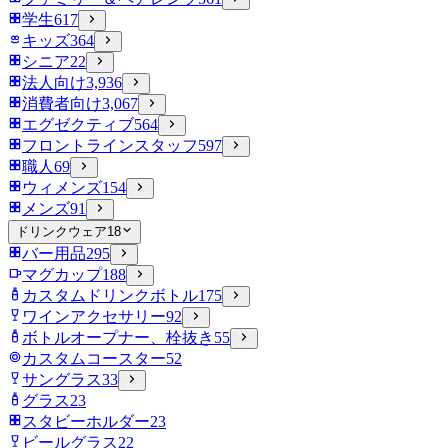
学生
617
キッズ
364
シニア
22
法人向け
3,936
消費者向け
3,067
エグゼクティブ
564
フロントラインスタッフ
597
職人
69
ウィメンズ
154
メンズ
91
ドリンクウェア
18
バー用品
295
マグカップ
188
カスタムドリンクボトル
175
ワインアクセサリー
92
ボトルオープナー、栓抜き
55
カスタムコースター
52
サングラス
33
グラス
23
スタビーホルダー
23
ビールグラス
22