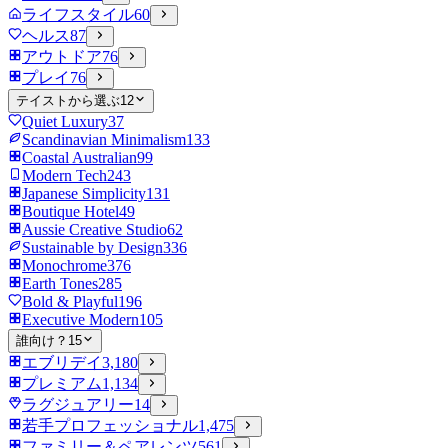
ライフスタイル
60
ヘルス
87
アウトドア
76
プレイ
76
テイストから選ぶ
12
Quiet Luxury
37
Scandinavian Minimalism
133
Coastal Australian
99
Modern Tech
243
Japanese Simplicity
131
Boutique Hotel
49
Aussie Creative Studio
62
Sustainable by Design
336
Monochrome
376
Earth Tones
285
Bold & Playful
196
Executive Modern
105
誰向け？
15
エブリデイ
3,180
プレミアム
1,134
ラグジュアリー
14
若手プロフェッショナル
1,475
ファミリー＆ペアレンツ
561