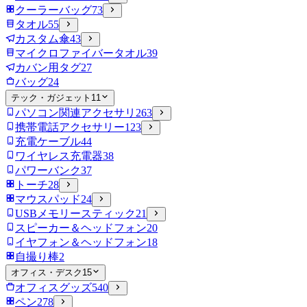
クーラーバッグ
73
タオル
55
カスタム傘
43
マイクロファイバータオル
39
カバン用タグ
27
バッグ
24
テック・ガジェット
11
パソコン関連アクセサリ
263
携帯電話アクセサリー
123
充電ケーブル
44
ワイヤレス充電器
38
パワーバンク
37
トーチ
28
マウスパッド
24
USBメモリースティック
21
スピーカー＆ヘッドフォン
20
イヤフォン＆ヘッドフォン
18
自撮り棒
2
オフィス・デスク
15
オフィスグッズ
540
ペン
278