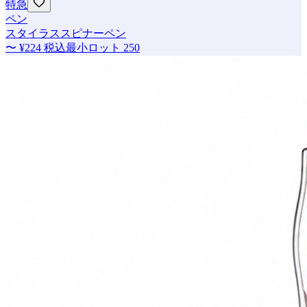
特急
ペン
スタイラススピナーペン
〜
¥224
税込
最小ロット
250