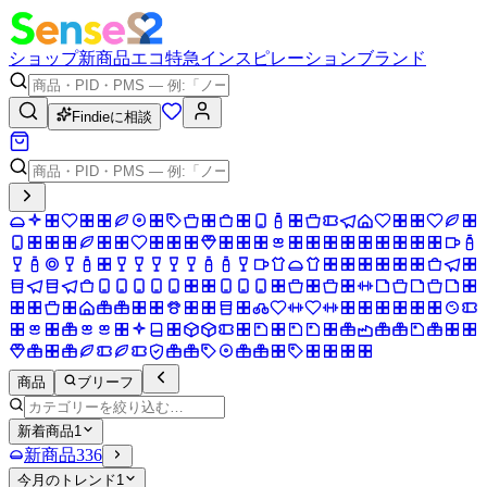
ショップ
新商品
エコ
特急
インスピレーション
ブランド
Findieに相談
商品
ブリーフ
新着商品
1
新商品
336
今月のトレンド
1