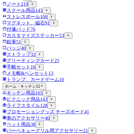
ノート
219
スクール用品
143
ストレスボール
106
マグネット、磁石
91
付箋パッド
76
カスタマイズステッカー
53
鉛筆
51
バッジ
40
ストラップ
32
グリーティングカード
25
手帳セット
16
メモ帳&ペンセット
13
トランプ、カードゲーム
10
ホーム・キッチン
11
キッチン用品
165
ピクニック用品
143
ライフスタイル
128
プロモーショングッズ チーズボード
41
車のアクセサリー
40
ペット用品
38
バーベキューグリル用アクセサリー
21