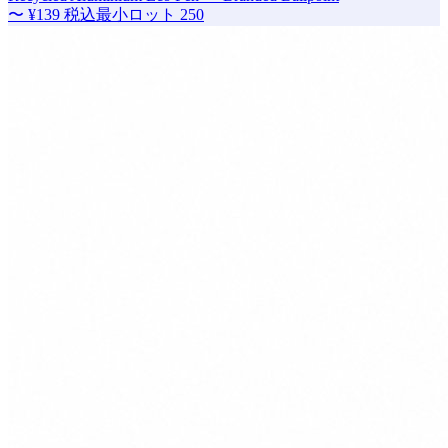
〜
¥139
税込
最小ロット
250