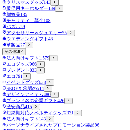
クリスマスグッズ
143
販促用キーホルダー
139
贈答品
135
チャリティ、募金
108
パズル
59
アクセサリー＆ジュエリー
55
ウエディングギフト
48
革製品
27
その他
18
法人向けギフト
1,579
エコグッズ
966
プレゼント
833
エコ
791
イベントグッズ
638
SEDEX 承認の
514
デザインアイテム
480
ブランド名の企業ギフト
426
激安商品
415
短納期対応ノベルティグッズ
371
法人向けギフト
143
パーソナライズされたプロモーション製品
86