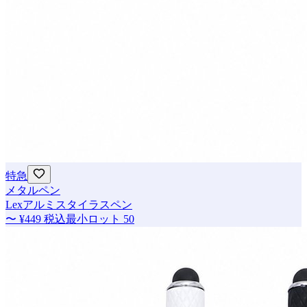
特急
メタルペン
Lexアルミスタイラスペン
〜
¥449
税込
最小ロット
50